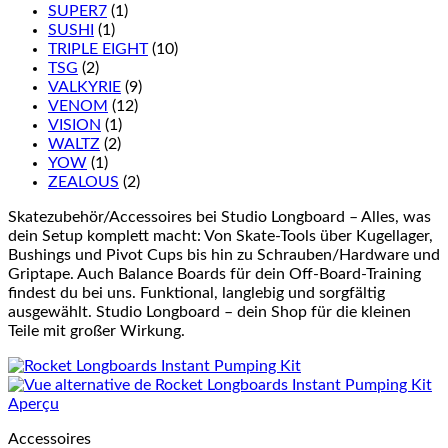
SUPER7
(1)
SUSHI
(1)
TRIPLE EIGHT
(10)
TSG
(2)
VALKYRIE
(9)
VENOM
(12)
VISION
(1)
WALTZ
(2)
YOW
(1)
ZEALOUS
(2)
Skatezubehör/Accessoires bei Studio Longboard – Alles, was
dein Setup komplett macht: Von Skate-Tools über Kugellager,
Bushings und Pivot Cups bis hin zu Schrauben/Hardware und
Griptape. Auch Balance Boards für dein Off-Board-Training
findest du bei uns. Funktional, langlebig und sorgfältig
ausgewählt. Studio Longboard – dein Shop für die kleinen
Teile mit großer Wirkung.
Aperçu
Accessoires