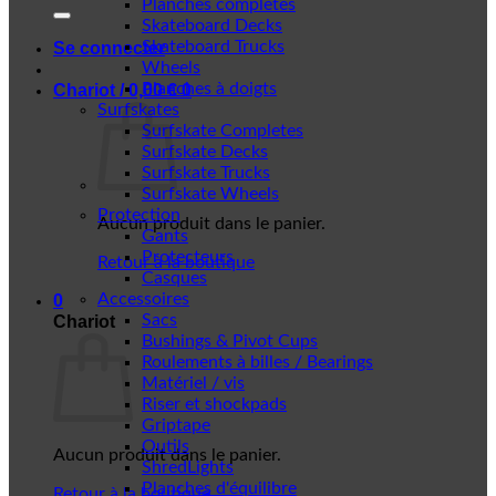
Planches complètes
Skateboard Decks
Skateboard Trucks
Se connecter
Wheels
Planches à doigts
Chariot /
0,00
€
0
Surfskates
Surfskate Completes
Surfskate Decks
Surfskate Trucks
Surfskate Wheels
Protection
Aucun produit dans le panier.
Gants
Protecteurs
Retour à la boutique
Casques
Accessoires
0
Sacs
Chariot
Bushings & Pivot Cups
Roulements à billes / Bearings
Matériel / vis
Riser et shockpads
Griptape
Outils
Aucun produit dans le panier.
ShredLights
Planches d'équilibre
Retour à la boutique