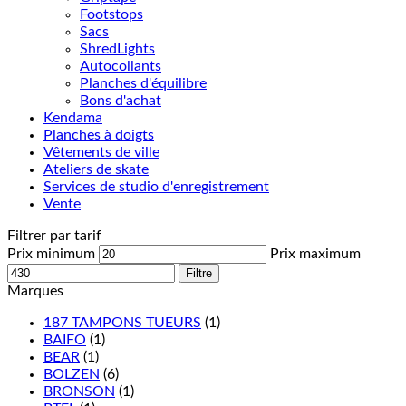
Footstops
Sacs
ShredLights
Autocollants
Planches d'équilibre
Bons d'achat
Kendama
Planches à doigts
Vêtements de ville
Ateliers de skate
Services de studio d'enregistrement
Vente
Filtrer par tarif
Prix minimum
Prix maximum
Filtre
Marques
187 TAMPONS TUEURS
(1)
BAIFO
(1)
BEAR
(1)
BOLZEN
(6)
BRONSON
(1)