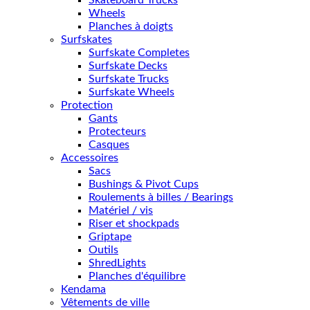
Skateboard Trucks
Wheels
Planches à doigts
Surfskates
Surfskate Completes
Surfskate Decks
Surfskate Trucks
Surfskate Wheels
Protection
Gants
Protecteurs
Casques
Accessoires
Sacs
Bushings & Pivot Cups
Roulements à billes / Bearings
Matériel / vis
Riser et shockpads
Griptape
Outils
ShredLights
Planches d'équilibre
Kendama
Vêtements de ville