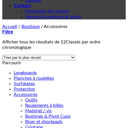
L'équipe
Contact
Formulaire de contact
Heures d'ouverture et accès
Accueil
/
Boutique
/
Accessoires
Filtre
Afficher tous les résultats de 12
Classés par ordre
chronologique
Parcourir
Longboards
Planches à roulettes
Surfskates
Protection
Accessoires
Outils
Roulements à billes
Matériel / vis
Bushings & Pivot Cups
Riser et shockpads
Griptape