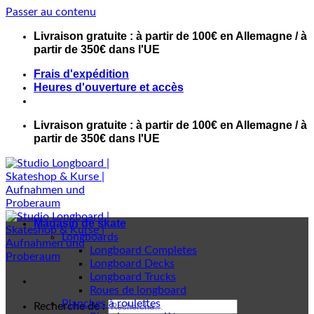
Passer au contenu
Livraison gratuite : à partir de 100€ en Allemagne / à
partir de 350€ dans l'UE
Frais d'expédition
Heures d'ouverture et accès
Livraison gratuite : à partir de 100€ en Allemagne / à
partir de 350€ dans l'UE
Magasin de skate
Longboards
Longboard Completes
Longboard Decks
Longboard Trucks
Roues de longboard
Planches à roulettes
Recherche de :