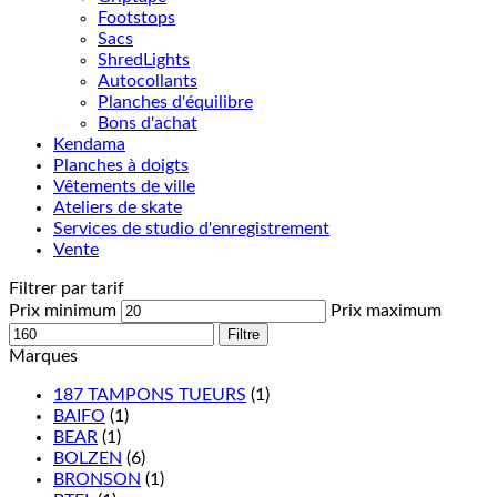
Footstops
Sacs
ShredLights
Autocollants
Planches d'équilibre
Bons d'achat
Kendama
Planches à doigts
Vêtements de ville
Ateliers de skate
Services de studio d'enregistrement
Vente
Filtrer par tarif
Prix minimum
Prix maximum
Filtre
Marques
187 TAMPONS TUEURS
(1)
BAIFO
(1)
BEAR
(1)
BOLZEN
(6)
BRONSON
(1)