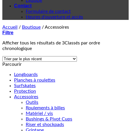
L'équipe
Contact
Formulaire de contact
Heures d'ouverture et accès
Accueil
/
Boutique
/
Accessoires
Filtre
Afficher tous les résultats de 3
Classés par ordre
chronologique
Parcourir
Longboards
Planches à roulettes
Surfskates
Protection
Accessoires
Outils
Roulements à billes
Matériel / vis
Bushings & Pivot Cups
Riser et shockpads
Griptape