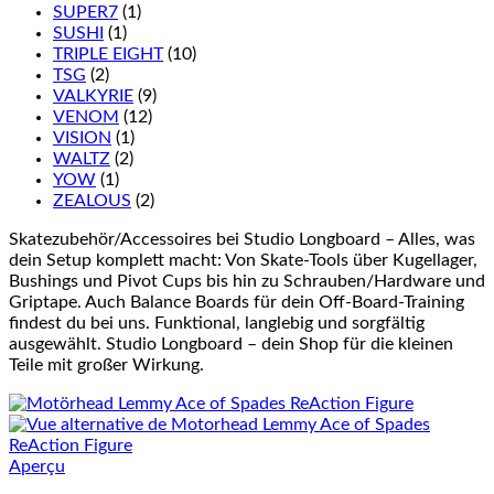
SUPER7
(1)
SUSHI
(1)
TRIPLE EIGHT
(10)
TSG
(2)
VALKYRIE
(9)
VENOM
(12)
VISION
(1)
WALTZ
(2)
YOW
(1)
ZEALOUS
(2)
Skatezubehör/Accessoires bei Studio Longboard – Alles, was
dein Setup komplett macht: Von Skate-Tools über Kugellager,
Bushings und Pivot Cups bis hin zu Schrauben/Hardware und
Griptape. Auch Balance Boards für dein Off-Board-Training
findest du bei uns. Funktional, langlebig und sorgfältig
ausgewählt. Studio Longboard – dein Shop für die kleinen
Teile mit großer Wirkung.
Aperçu