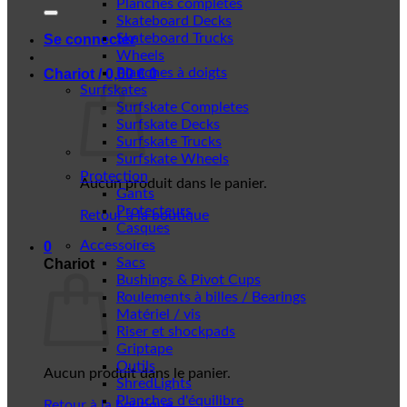
Planches complètes
Skateboard Decks
Skateboard Trucks
Se connecter
Wheels
Planches à doigts
Chariot /
0,00
€
0
Surfskates
Surfskate Completes
Surfskate Decks
Surfskate Trucks
Surfskate Wheels
Protection
Aucun produit dans le panier.
Gants
Protecteurs
Retour à la boutique
Casques
Accessoires
0
Sacs
Chariot
Bushings & Pivot Cups
Roulements à billes / Bearings
Matériel / vis
Riser et shockpads
Griptape
Outils
Aucun produit dans le panier.
ShredLights
Planches d'équilibre
Retour à la boutique