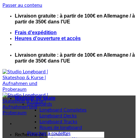
Passer au contenu
Livraison gratuite : à partir de 100€ en Allemagne / à
partir de 350€ dans l'UE
Frais d'expédition
Heures d'ouverture et accès
Livraison gratuite : à partir de 100€ en Allemagne / à
partir de 350€ dans l'UE
Magasin de skate
Longboards
Longboard Completes
Longboard Decks
Longboard Trucks
Roues de longboard
Planches à roulettes
Recherche de :