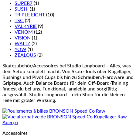
SUPER7
(1)
SUSHI
(1)
TRIPLE EIGHT
(10)
TSG
(2)
VALKYRIE
(9)
VENOM
(12)
VISION
(1)
WALTZ
(2)
YOW
(1)
ZEALOUS
(2)
Skatezubehör/Accessoires bei Studio Longboard – Alles, was
dein Setup komplett macht: Von Skate-Tools über Kugellager,
Bushings und Pivot Cups bis hin zu Schrauben/Hardware und
Griptape. Auch Balance Boards für dein Off-Board-Training
findest du bei uns. Funktional, langlebig und sorgfältig
ausgewählt. Studio Longboard – dein Shop für die kleinen
Teile mit großer Wirkung.
Aperçu
Accessoires