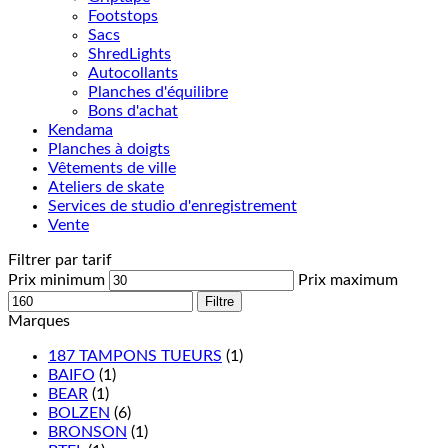
Footstops
Sacs
ShredLights
Autocollants
Planches d'équilibre
Bons d'achat
Kendama
Planches à doigts
Vêtements de ville
Ateliers de skate
Services de studio d'enregistrement
Vente
Filtrer par tarif
Prix minimum
Prix maximum
Filtre
Marques
187 TAMPONS TUEURS
(1)
BAIFO
(1)
BEAR
(1)
BOLZEN
(6)
BRONSON
(1)