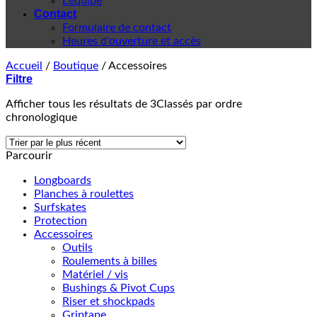
L'équipe
Contact
Formulaire de contact
Heures d'ouverture et accès
Accueil
/
Boutique
/
Accessoires
Filtre
Afficher tous les résultats de 3
Classés par ordre
chronologique
Parcourir
Longboards
Planches à roulettes
Surfskates
Protection
Accessoires
Outils
Roulements à billes
Matériel / vis
Bushings & Pivot Cups
Riser et shockpads
Griptape