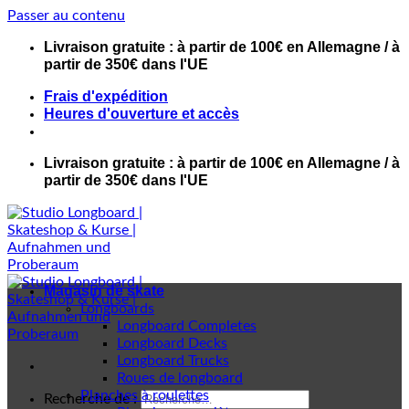
Passer au contenu
Livraison gratuite : à partir de 100€ en Allemagne / à
partir de 350€ dans l'UE
Frais d'expédition
Heures d'ouverture et accès
Livraison gratuite : à partir de 100€ en Allemagne / à
partir de 350€ dans l'UE
Magasin de skate
Longboards
Longboard Completes
Longboard Decks
Longboard Trucks
Roues de longboard
Planches à roulettes
Recherche de :