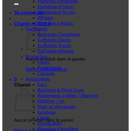
Planches complètes
Skateboard Decks
Skateboard Trucks
Se connecter
Wheels
Planches à doigts
Chariot /
0,00
€
0
Surfskates
Surfskate Completes
Surfskate Decks
Surfskate Trucks
Surfskate Wheels
Protection
Aucun produit dans le panier.
Gants
Protecteurs
Retour à la boutique
Casques
Accessoires
0
Sacs
Chariot
Bushings & Pivot Cups
Roulements à billes / Bearings
Matériel / vis
Riser et shockpads
Griptape
Outils
Aucun produit dans le panier.
ShredLights
Planches d'équilibre
Retour à la boutique