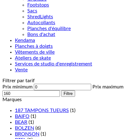
Footstops
Sacs
ShredLights
Autocollants
Planches d'équilibre
Bons d'achat
Kendama
Planches à doigts
Vêtements de ville
Ateliers de skate
Services de studio d'enregistrement
Vente
Filtrer par tarif
Prix minimum
Prix maximum
Filtre
Marques
187 TAMPONS TUEURS
(1)
BAIFO
(1)
BEAR
(1)
BOLZEN
(6)
BRONSON
(1)