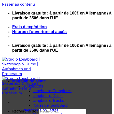
Passer au contenu
Livraison gratuite : à partir de 100€ en Allemagne / à
partir de 350€ dans l'UE
Frais d'expédition
Heures d'ouverture et accès
Livraison gratuite : à partir de 100€ en Allemagne / à
partir de 350€ dans l'UE
Magasin de skate
Longboards
Longboard Completes
Longboard Decks
Longboard Trucks
Roues de longboard
Planches à roulettes
Recherche de :