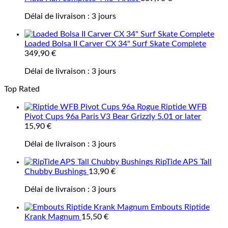
Délai de livraison :
3 jours
Loaded Bolsa II Carver CX 34" Surf Skate Complete
349,90
€
Délai de livraison :
3 jours
Top Rated
Riptide WFB
Pivot Cups 96a Paris V3 Bear Grizzly 5.01 or later
15,90
€
Délai de livraison :
3 jours
RipTide APS Tall
Chubby Bushings
13,90
€
Délai de livraison :
3 jours
Embouts Riptide
Krank Magnum
15,50
€