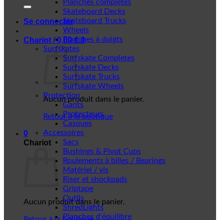
Planches complètes
Skateboard Decks
Skateboard Trucks
Se connecter
Wheels
Planches à doigts
Chariot /
0,00
€
0
Surfskates
Surfskate Completes
Surfskate Decks
Surfskate Trucks
Surfskate Wheels
Protection
Aucun produit dans le panier.
Gants
Protecteurs
Retour à la boutique
Casques
Accessoires
0
Sacs
Chariot
Bushings & Pivot Cups
Roulements à billes / Bearings
Matériel / vis
Riser et shockpads
Griptape
Outils
Aucun produit dans le panier.
ShredLights
Planches d'équilibre
Retour à la boutique