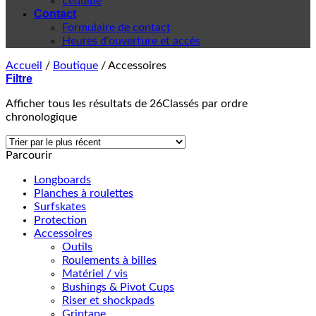
L'équipe
Contact
Formulaire de contact
Heures d'ouverture et accès
Accueil
/
Boutique
/
Accessoires
Filtre
Afficher tous les résultats de 26
Classés par ordre
chronologique
Parcourir
Longboards
Planches à roulettes
Surfskates
Protection
Accessoires
Outils
Roulements à billes
Matériel / vis
Bushings & Pivot Cups
Riser et shockpads
Griptape