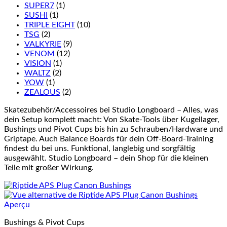
SUPER7
(1)
SUSHI
(1)
TRIPLE EIGHT
(10)
TSG
(2)
VALKYRIE
(9)
VENOM
(12)
VISION
(1)
WALTZ
(2)
YOW
(1)
ZEALOUS
(2)
Skatezubehör/Accessoires bei Studio Longboard – Alles, was
dein Setup komplett macht: Von Skate-Tools über Kugellager,
Bushings und Pivot Cups bis hin zu Schrauben/Hardware und
Griptape. Auch Balance Boards für dein Off-Board-Training
findest du bei uns. Funktional, langlebig und sorgfältig
ausgewählt. Studio Longboard – dein Shop für die kleinen
Teile mit großer Wirkung.
Aperçu
Bushings & Pivot Cups