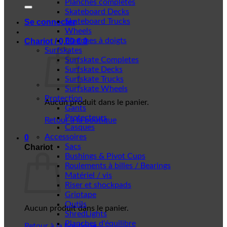
Planches complètes
Skateboard Decks
Skateboard Trucks
Se connecter
Wheels
Planches à doigts
Chariot /
0,00
€
0
Surfskates
Surfskate Completes
Surfskate Decks
Surfskate Trucks
Surfskate Wheels
Protection
Aucun produit dans le panier.
Gants
Protecteurs
Retour à la boutique
Casques
Accessoires
0
Sacs
Chariot
Bushings & Pivot Cups
Roulements à billes / Bearings
Matériel / vis
Riser et shockpads
Griptape
Outils
Aucun produit dans le panier.
ShredLights
Planches d'équilibre
Retour à la boutique