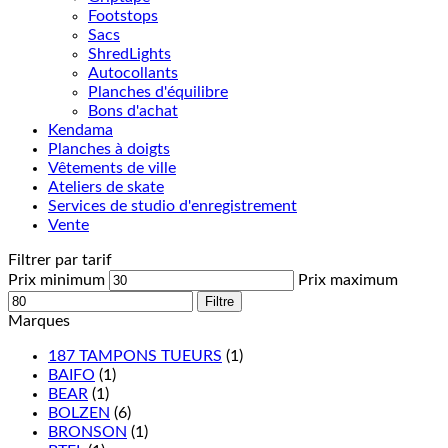
Footstops
Sacs
ShredLights
Autocollants
Planches d'équilibre
Bons d'achat
Kendama
Planches à doigts
Vêtements de ville
Ateliers de skate
Services de studio d'enregistrement
Vente
Filtrer par tarif
Prix minimum
Prix maximum
Filtre
Marques
187 TAMPONS TUEURS
(1)
BAIFO
(1)
BEAR
(1)
BOLZEN
(6)
BRONSON
(1)