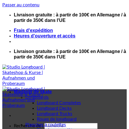
Passer au contenu
Livraison gratuite : à partir de 100€ en Allemagne / à
partir de 350€ dans l'UE
Frais d'expédition
Heures d'ouverture et accès
Livraison gratuite : à partir de 100€ en Allemagne / à
partir de 350€ dans l'UE
Magasin de skate
Longboards
Longboard Completes
Longboard Decks
Longboard Trucks
Roues de longboard
Planches à roulettes
Recherche de :