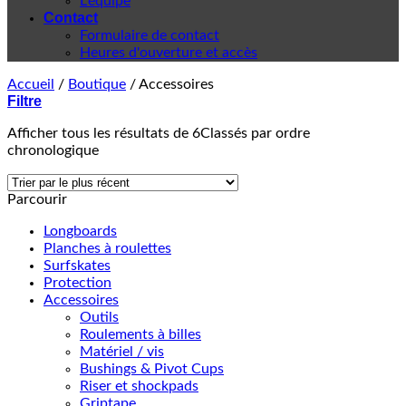
L'équipe
Contact
Formulaire de contact
Heures d'ouverture et accès
Accueil
/
Boutique
/
Accessoires
Filtre
Afficher tous les résultats de 6
Classés par ordre
chronologique
Parcourir
Longboards
Planches à roulettes
Surfskates
Protection
Accessoires
Outils
Roulements à billes
Matériel / vis
Bushings & Pivot Cups
Riser et shockpads
Griptape