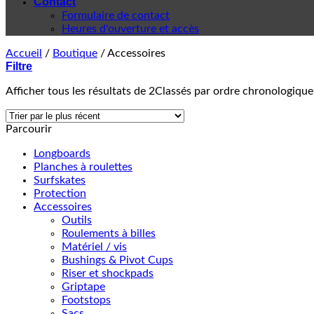
Contact
Formulaire de contact
Heures d'ouverture et accès
Accueil
/
Boutique
/
Accessoires
Filtre
Afficher tous les résultats de 2
Classés par ordre chronologique
Parcourir
Longboards
Planches à roulettes
Surfskates
Protection
Accessoires
Outils
Roulements à billes
Matériel / vis
Bushings & Pivot Cups
Riser et shockpads
Griptape
Footstops
Sacs