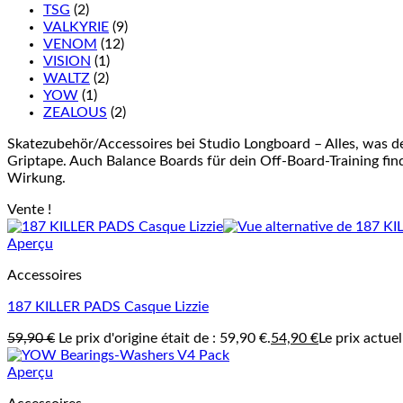
TSG
(2)
VALKYRIE
(9)
VENOM
(12)
VISION
(1)
WALTZ
(2)
YOW
(1)
ZEALOUS
(2)
Skatezubehör/Accessoires bei Studio Longboard – Alles, was d
Griptape. Auch Balance Boards für dein Off-Board-Training finde
Wirkung.
Vente !
Aperçu
Accessoires
187 KILLER PADS Casque Lizzie
59,90
€
Le prix d'origine était de : 59,90 €.
54,90
€
Le prix actuel
Aperçu