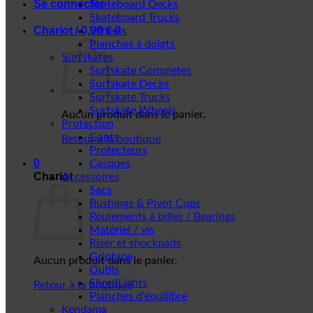
Se connecter
Skateboard Decks
Skateboard Trucks
Chariot /
0,00
€
0
Wheels
Planches à doigts
Surfskates
Surfskate Completes
Surfskate Decks
Surfskate Trucks
Surfskate Wheels
Aucun produit dans le panier.
Protection
Gants
Retour à la boutique
Protecteurs
0
Casques
Chariot
Accessoires
Sacs
Bushings & Pivot Cups
Roulements à billes / Bearings
Matériel / vis
Riser et shockpads
Griptape
Aucun produit dans le panier.
Outils
ShredLights
Retour à la boutique
Planches d'équilibre
Kendama