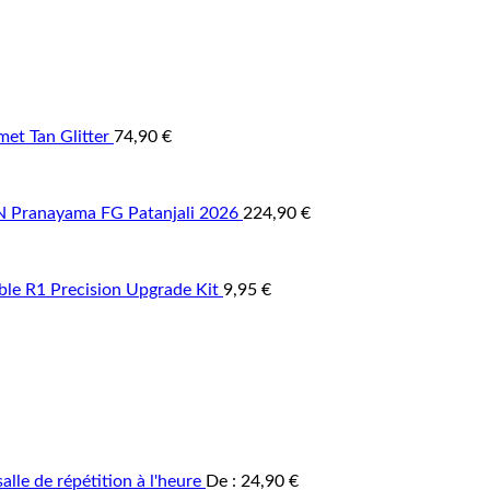
et Tan Glitter
74,90
€
Pranayama FG Patanjali 2026
224,90
€
able R1 Precision Upgrade Kit
9,95
€
alle de répétition à l'heure
De :
24,90
€