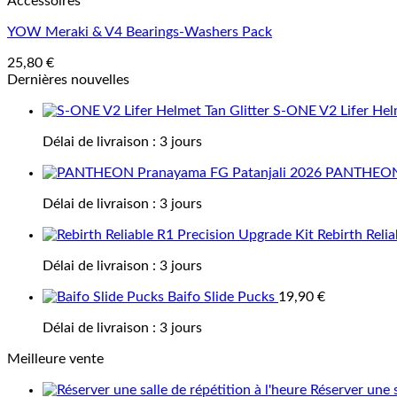
Accessoires
YOW Meraki & V4 Bearings-Washers Pack
25,80
€
Dernières nouvelles
S-ONE V2 Lifer Helm
Délai de livraison :
3 jours
PANTHEON 
Délai de livraison :
3 jours
Rebirth Reli
Délai de livraison :
3 jours
Baifo Slide Pucks
19,90
€
Délai de livraison :
3 jours
Meilleure vente
Réserver une s