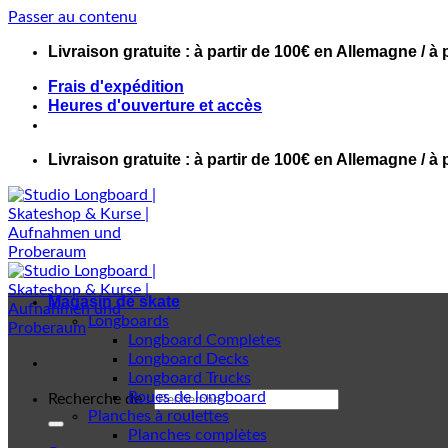
Passer au contenu
Livraison gratuite : à partir de 100€ en Allemagne / à 
Frais d'expédition
Heures d'ouverture et accès
Livraison gratuite : à partir de 100€ en Allemagne / à 
Magasin de skate
Longboards
Longboard Completes
Longboard Decks
Longboard Trucks
Roues de longboard
Recherche de :
Planches à roulettes
Planches complètes