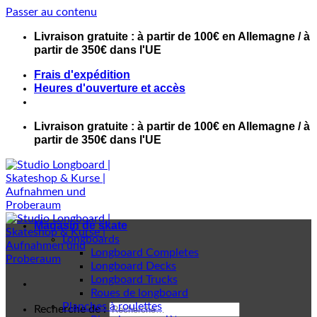
Passer au contenu
Livraison gratuite : à partir de 100€ en Allemagne / à
partir de 350€ dans l'UE
Frais d'expédition
Heures d'ouverture et accès
Livraison gratuite : à partir de 100€ en Allemagne / à
partir de 350€ dans l'UE
Magasin de skate
Longboards
Longboard Completes
Longboard Decks
Longboard Trucks
Roues de longboard
Planches à roulettes
Recherche de :