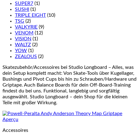
SUPER7
(1)
SUSHI
(1)
TRIPLE EIGHT
(10)
TSG
(2)
VALKYRIE
(9)
VENOM
(12)
VISION
(1)
WALTZ
(2)
YOW
(1)
ZEALOUS
(2)
Skatezubehör/Accessoires bei Studio Longboard – Alles, was
dein Setup komplett macht: Von Skate-Tools über Kugellager,
Bushings und Pivot Cups bis hin zu Schrauben/Hardware und
Griptape. Auch Balance Boards für dein Off-Board-Training
findest du bei uns. Funktional, langlebig und sorgfältig
ausgewählt. Studio Longboard – dein Shop für die kleinen
Teile mit großer Wirkung.
Aperçu
Accessoires