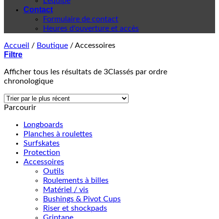
L'équipe
Contact
Formulaire de contact
Heures d'ouverture et accès
Accueil
/
Boutique
/
Accessoires
Filtre
Afficher tous les résultats de 3
Classés par ordre
chronologique
Parcourir
Longboards
Planches à roulettes
Surfskates
Protection
Accessoires
Outils
Roulements à billes
Matériel / vis
Bushings & Pivot Cups
Riser et shockpads
Griptape