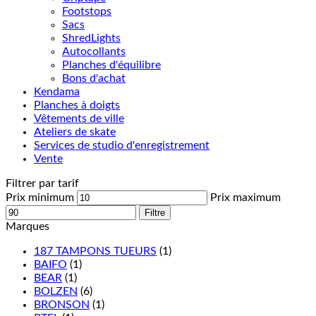
Footstops
Sacs
ShredLights
Autocollants
Planches d'équilibre
Bons d'achat
Kendama
Planches à doigts
Vêtements de ville
Ateliers de skate
Services de studio d'enregistrement
Vente
Filtrer par tarif
Prix minimum
Prix maximum
Filtre
Marques
187 TAMPONS TUEURS
(1)
BAIFO
(1)
BEAR
(1)
BOLZEN
(6)
BRONSON
(1)