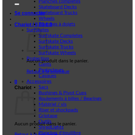
Planches complètes
Skateboard Decks
Skateboard Trucks
Se connecter
Wheels
Planches à doigts
Chariot /
0,00
€
0
Surfskates
Surfskate Completes
Surfskate Decks
Surfskate Trucks
Surfskate Wheels
Protection
Aucun produit dans le panier.
Gants
Protecteurs
Retour à la boutique
Casques
Accessoires
0
Sacs
Chariot
Bushings & Pivot Cups
Roulements à billes / Bearings
Matériel / vis
Riser et shockpads
Griptape
Outils
Aucun produit dans le panier.
ShredLights
Planches d'équilibre
Retour à la boutique