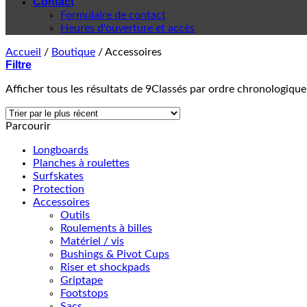
Contact
Formulaire de contact
Heures d'ouverture et accès
Accueil
/
Boutique
/
Accessoires
Filtre
Afficher tous les résultats de 9
Classés par ordre chronologique
Parcourir
Longboards
Planches à roulettes
Surfskates
Protection
Accessoires
Outils
Roulements à billes
Matériel / vis
Bushings & Pivot Cups
Riser et shockpads
Griptape
Footstops
Sacs