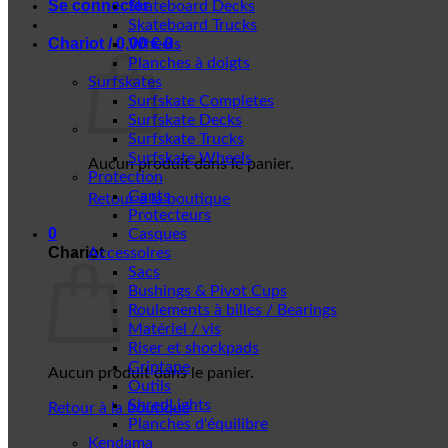
Se connecter
Skateboard Decks
Skateboard Trucks
Chariot /
0,00
€
0
Wheels
Planches à doigts
Surfskates
Surfskate Completes
Surfskate Decks
Surfskate Trucks
Surfskate Wheels
Aucun produit dans le panier.
Protection
Gants
Retour à la boutique
Protecteurs
0
Casques
Chariot
Accessoires
Sacs
Bushings & Pivot Cups
Roulements à billes / Bearings
Matériel / vis
Riser et shockpads
Griptape
Aucun produit dans le panier.
Outils
ShredLights
Retour à la boutique
Planches d'équilibre
Kendama