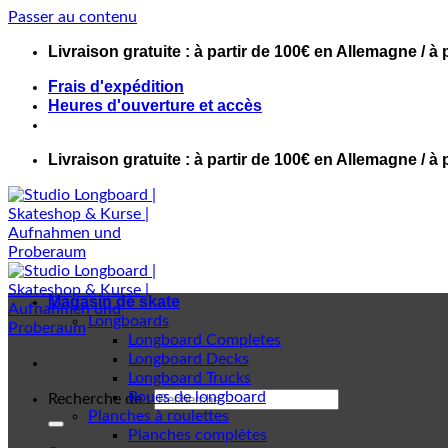
Passer au contenu
Livraison gratuite : à partir de 100€ en Allemagne / à 
Frais d'expédition
Heures d'ouverture et accès
Livraison gratuite : à partir de 100€ en Allemagne / à 
Magasin de skate
Longboards
Longboard Completes
Longboard Decks
Longboard Trucks
Roues de longboard
Recherche de :
Planches à roulettes
Planches complètes