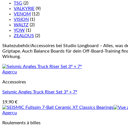
TSG
(2)
VALKYRIE
(9)
VENOM
(12)
VISION
(1)
WALTZ
(2)
YOW
(1)
ZEALOUS
(2)
Skatezubehör/Accessoires bei Studio Longboard – Alles, was d
Griptape. Auch Balance Boards für dein Off-Board-Training finde
Wirkung.
Aperçu
Accessoires
Seismic Angles Truck Riser Set 3º + 7º
19,90
€
Aperçu
Roulements à billes