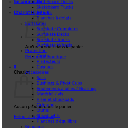
Se connecter
Skateboard Decks
Skateboard Trucks
Chariot /
0,00
€
0
Wheels
Planches à doigts
Surfskates
Surfskate Completes
Surfskate Decks
Surfskate Trucks
Surfskate Wheels
Aucun produit dans le panier.
Protection
Gants
Retour à la boutique
Protecteurs
0
Casques
Chariot
Accessoires
Sacs
Bushings & Pivot Cups
Roulements à billes / Bearings
Matériel / vis
Riser et shockpads
Griptape
Aucun produit dans le panier.
Outils
ShredLights
Retour à la boutique
Planches d'équilibre
Kendama