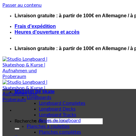
Passer au contenu
Livraison gratuite : à partir de 100€ en Allemagne / à 
Frais d'expédition
Heures d'ouverture et accès
Livraison gratuite : à partir de 100€ en Allemagne / à 
Magasin de skate
Longboards
Longboard Completes
Longboard Decks
Longboard Trucks
Roues de longboard
Recherche de :
Planches à roulettes
Planches complètes