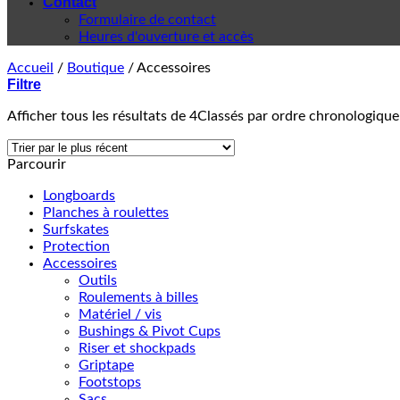
Contact
Formulaire de contact
Heures d'ouverture et accès
Accueil
/
Boutique
/
Accessoires
Filtre
Afficher tous les résultats de 4
Classés par ordre chronologique
Parcourir
Longboards
Planches à roulettes
Surfskates
Protection
Accessoires
Outils
Roulements à billes
Matériel / vis
Bushings & Pivot Cups
Riser et shockpads
Griptape
Footstops
Sacs