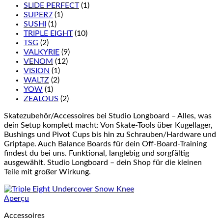
SLIDE PERFECT
(1)
SUPER7
(1)
SUSHI
(1)
TRIPLE EIGHT
(10)
TSG
(2)
VALKYRIE
(9)
VENOM
(12)
VISION
(1)
WALTZ
(2)
YOW
(1)
ZEALOUS
(2)
Skatezubehör/Accessoires bei Studio Longboard – Alles, was
dein Setup komplett macht: Von Skate-Tools über Kugellager,
Bushings und Pivot Cups bis hin zu Schrauben/Hardware und
Griptape. Auch Balance Boards für dein Off-Board-Training
findest du bei uns. Funktional, langlebig und sorgfältig
ausgewählt. Studio Longboard – dein Shop für die kleinen
Teile mit großer Wirkung.
Aperçu
Accessoires