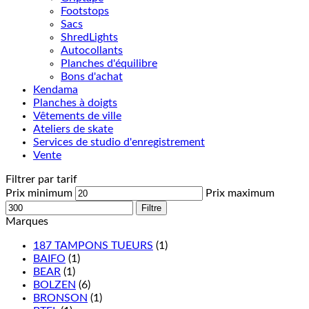
Footstops
Sacs
ShredLights
Autocollants
Planches d'équilibre
Bons d'achat
Kendama
Planches à doigts
Vêtements de ville
Ateliers de skate
Services de studio d'enregistrement
Vente
Filtrer par tarif
Prix minimum
Prix maximum
Filtre
Marques
187 TAMPONS TUEURS
(1)
BAIFO
(1)
BEAR
(1)
BOLZEN
(6)
BRONSON
(1)