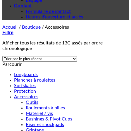
L'équipe
Contact
Formulaire de contact
Heures d'ouverture et accès
Accueil
/
Boutique
/
Accessoires
Filtre
Afficher tous les résultats de 13
Classés par ordre
chronologique
Parcourir
Longboards
Planches à roulettes
Surfskates
Protection
Accessoires
Outils
Roulements à billes
Matériel / vis
Bushings & Pivot Cups
Riser et shockpads
Griptape