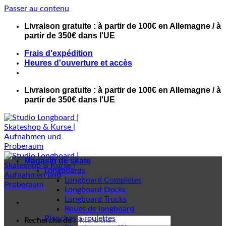
Passer au contenu
Livraison gratuite : à partir de 100€ en Allemagne / à
partir de 350€ dans l'UE
Frais d'expédition
Heures d'ouverture et accès
Livraison gratuite : à partir de 100€ en Allemagne / à
partir de 350€ dans l'UE
Magasin de skate
Longboards
Longboard Completes
Longboard Decks
Longboard Trucks
Roues de longboard
Planches à roulettes
Recherche de :