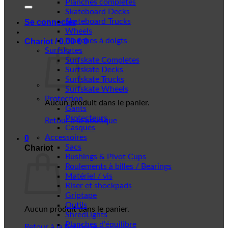
Planches complètes
Skateboard Decks
Skateboard Trucks
Se connecter
Wheels
Planches à doigts
Chariot /
0,00
€
0
Surfskates
Surfskate Completes
Surfskate Decks
Surfskate Trucks
Surfskate Wheels
Protection
Aucun produit dans le panier.
Gants
Protecteurs
Retour à la boutique
Casques
Accessoires
0
Sacs
Chariot
Bushings & Pivot Cups
Roulements à billes / Bearings
Matériel / vis
Riser et shockpads
Griptape
Outils
Aucun produit dans le panier.
ShredLights
Planches d'équilibre
Retour à la boutique