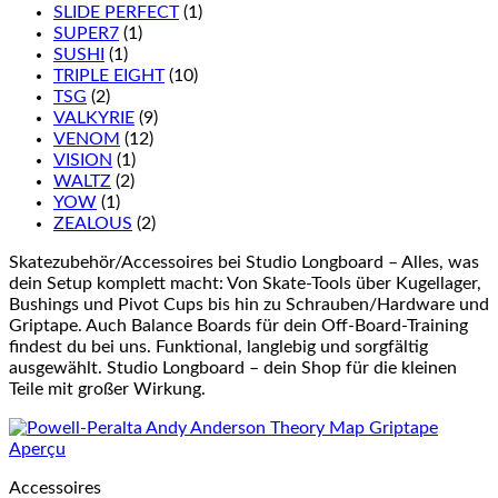
SLIDE PERFECT
(1)
SUPER7
(1)
SUSHI
(1)
TRIPLE EIGHT
(10)
TSG
(2)
VALKYRIE
(9)
VENOM
(12)
VISION
(1)
WALTZ
(2)
YOW
(1)
ZEALOUS
(2)
Skatezubehör/Accessoires bei Studio Longboard – Alles, was
dein Setup komplett macht: Von Skate-Tools über Kugellager,
Bushings und Pivot Cups bis hin zu Schrauben/Hardware und
Griptape. Auch Balance Boards für dein Off-Board-Training
findest du bei uns. Funktional, langlebig und sorgfältig
ausgewählt. Studio Longboard – dein Shop für die kleinen
Teile mit großer Wirkung.
Aperçu
Accessoires