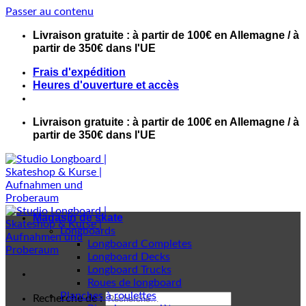
Passer au contenu
Livraison gratuite : à partir de 100€ en Allemagne / à
partir de 350€ dans l'UE
Frais d'expédition
Heures d'ouverture et accès
Livraison gratuite : à partir de 100€ en Allemagne / à
partir de 350€ dans l'UE
Magasin de skate
Longboards
Longboard Completes
Longboard Decks
Longboard Trucks
Roues de longboard
Planches à roulettes
Recherche de :