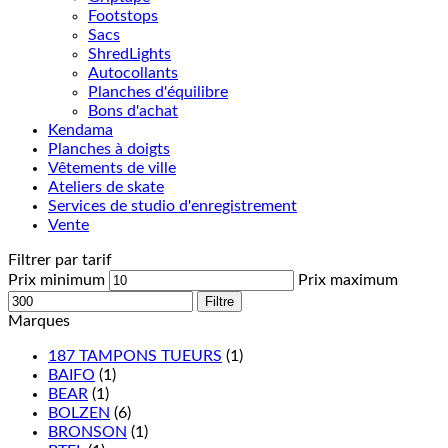
Footstops
Sacs
ShredLights
Autocollants
Planches d'équilibre
Bons d'achat
Kendama
Planches à doigts
Vêtements de ville
Ateliers de skate
Services de studio d'enregistrement
Vente
Filtrer par tarif
Prix minimum
Prix maximum
Filtre
Marques
187 TAMPONS TUEURS
(1)
BAIFO
(1)
BEAR
(1)
BOLZEN
(6)
BRONSON
(1)