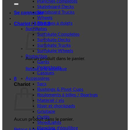
Planches complètes
Skateboard Decks
Skateboard Trucks
Se connecter
Wheels
Planches à doigts
Chariot /
0,00
€
0
Surfskates
Surfskate Completes
Surfskate Decks
Surfskate Trucks
Surfskate Wheels
Protection
Aucun produit dans le panier.
Gants
Protecteurs
Retour à la boutique
Casques
Accessoires
0
Sacs
Chariot
Bushings & Pivot Cups
Roulements à billes / Bearings
Matériel / vis
Riser et shockpads
Griptape
Outils
Aucun produit dans le panier.
ShredLights
Planches d'équilibre
Retour à la boutique