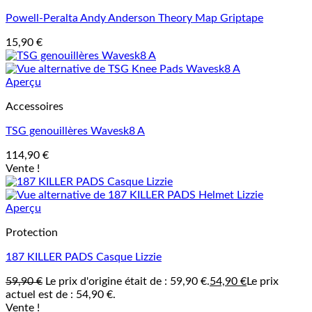
Powell-Peralta Andy Anderson Theory Map Griptape
15,90
€
Aperçu
Accessoires
TSG genouillères Wavesk8 A
114,90
€
Vente !
Aperçu
Protection
187 KILLER PADS Casque Lizzie
59,90
€
Le prix d'origine était de : 59,90 €.
54,90
€
Le prix
actuel est de : 54,90 €.
Vente !