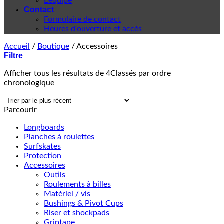
L'équipe
Contact
Formulaire de contact
Heures d'ouverture et accès
Accueil
/
Boutique
/
Accessoires
Filtre
Afficher tous les résultats de 4
Classés par ordre
chronologique
Parcourir
Longboards
Planches à roulettes
Surfskates
Protection
Accessoires
Outils
Roulements à billes
Matériel / vis
Bushings & Pivot Cups
Riser et shockpads
Griptape