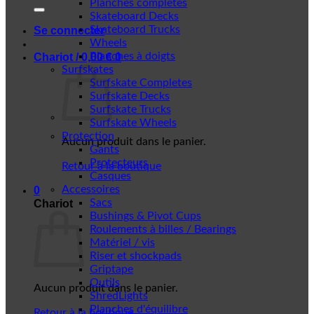
Planches complètes
Skateboard Decks
Skateboard Trucks
Se connecter
Wheels
Planches à doigts
Chariot /
0,00
€
0
Surfskates
Surfskate Completes
Surfskate Decks
Surfskate Trucks
Surfskate Wheels
Protection
Aucun produit dans le panier.
Gants
Protecteurs
Retour à la boutique
Casques
Accessoires
0
Sacs
Chariot
Bushings & Pivot Cups
Roulements à billes / Bearings
Matériel / vis
Riser et shockpads
Griptape
Outils
Aucun produit dans le panier.
ShredLights
Planches d'équilibre
Retour à la boutique