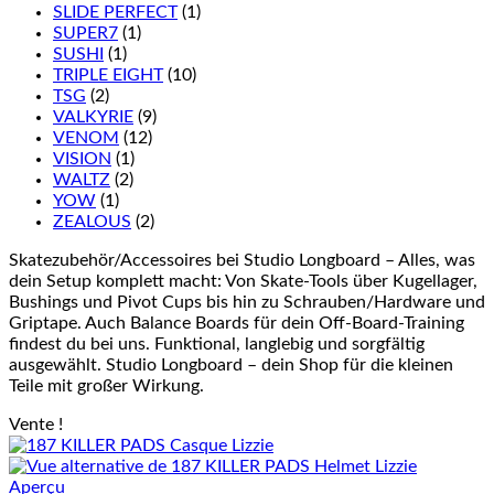
SLIDE PERFECT
(1)
SUPER7
(1)
SUSHI
(1)
TRIPLE EIGHT
(10)
TSG
(2)
VALKYRIE
(9)
VENOM
(12)
VISION
(1)
WALTZ
(2)
YOW
(1)
ZEALOUS
(2)
Skatezubehör/Accessoires bei Studio Longboard – Alles, was
dein Setup komplett macht: Von Skate-Tools über Kugellager,
Bushings und Pivot Cups bis hin zu Schrauben/Hardware und
Griptape. Auch Balance Boards für dein Off-Board-Training
findest du bei uns. Funktional, langlebig und sorgfältig
ausgewählt. Studio Longboard – dein Shop für die kleinen
Teile mit großer Wirkung.
Vente !
Aperçu