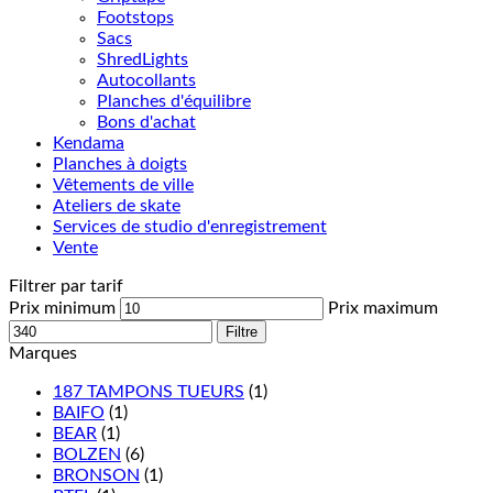
Footstops
Sacs
ShredLights
Autocollants
Planches d'équilibre
Bons d'achat
Kendama
Planches à doigts
Vêtements de ville
Ateliers de skate
Services de studio d'enregistrement
Vente
Filtrer par tarif
Prix minimum
Prix maximum
Filtre
Marques
187 TAMPONS TUEURS
(1)
BAIFO
(1)
BEAR
(1)
BOLZEN
(6)
BRONSON
(1)