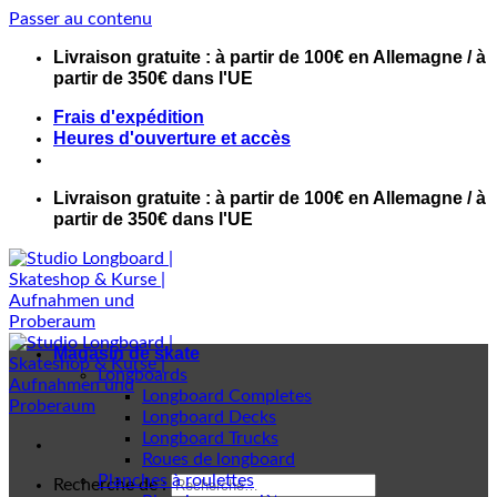
Passer au contenu
Livraison gratuite : à partir de 100€ en Allemagne / à
partir de 350€ dans l'UE
Frais d'expédition
Heures d'ouverture et accès
Livraison gratuite : à partir de 100€ en Allemagne / à
partir de 350€ dans l'UE
Magasin de skate
Longboards
Longboard Completes
Longboard Decks
Longboard Trucks
Roues de longboard
Planches à roulettes
Recherche de :