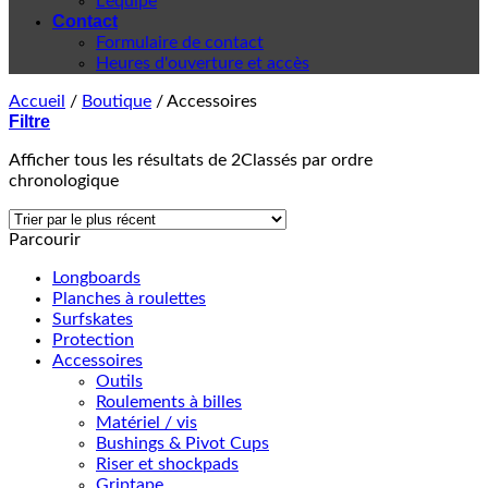
L'équipe
Contact
Formulaire de contact
Heures d'ouverture et accès
Accueil
/
Boutique
/
Accessoires
Filtre
Afficher tous les résultats de 2
Classés par ordre
chronologique
Parcourir
Longboards
Planches à roulettes
Surfskates
Protection
Accessoires
Outils
Roulements à billes
Matériel / vis
Bushings & Pivot Cups
Riser et shockpads
Griptape