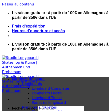
Passer au contenu
Livraison gratuite : à partir de 100€ en Allemagne / à
partir de 350€ dans l'UE
Frais d'expédition
Heures d'ouverture et accès
Livraison gratuite : à partir de 100€ en Allemagne / à
partir de 350€ dans l'UE
Magasin de skate
Longboards
Longboard Completes
Longboard Decks
Longboard Trucks
Roues de longboard
Planches à roulettes
Recherche de :