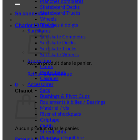
Planches complètes
Skateboard Decks
Skateboard Trucks
Se connecter
Wheels
Planches à doigts
Chariot /
0,00
€
0
Surfskates
Surfskate Completes
Surfskate Decks
Surfskate Trucks
Surfskate Wheels
Protection
Aucun produit dans le panier.
Gants
Protecteurs
Retour à la boutique
Casques
Accessoires
0
Sacs
Chariot
Bushings & Pivot Cups
Roulements à billes / Bearings
Matériel / vis
Riser et shockpads
Griptape
Outils
Aucun produit dans le panier.
ShredLights
Planches d'équilibre
Retour à la boutique