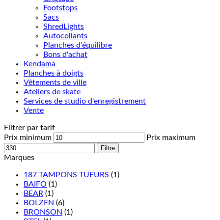
Footstops
Sacs
ShredLights
Autocollants
Planches d'équilibre
Bons d'achat
Kendama
Planches à doigts
Vêtements de ville
Ateliers de skate
Services de studio d'enregistrement
Vente
Filtrer par tarif
Prix minimum
Prix maximum
Filtre
Marques
187 TAMPONS TUEURS
(1)
BAIFO
(1)
BEAR
(1)
BOLZEN
(6)
BRONSON
(1)