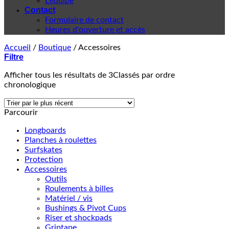
L'équipe
Contact
Formulaire de contact
Heures d'ouverture et accès
Accueil
/
Boutique
/
Accessoires
Filtre
Afficher tous les résultats de 3
Classés par ordre
chronologique
Parcourir
Longboards
Planches à roulettes
Surfskates
Protection
Accessoires
Outils
Roulements à billes
Matériel / vis
Bushings & Pivot Cups
Riser et shockpads
Griptape