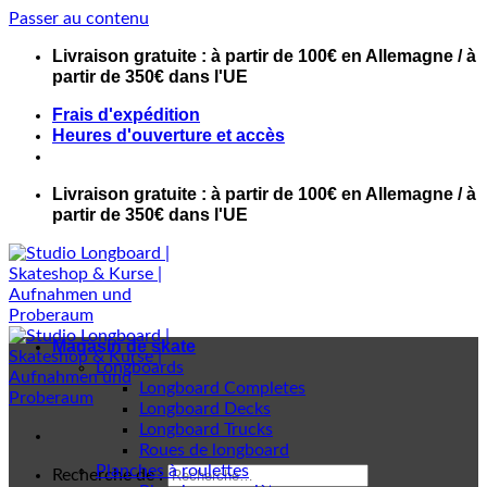
Passer au contenu
Livraison gratuite : à partir de 100€ en Allemagne / à
partir de 350€ dans l'UE
Frais d'expédition
Heures d'ouverture et accès
Livraison gratuite : à partir de 100€ en Allemagne / à
partir de 350€ dans l'UE
Magasin de skate
Longboards
Longboard Completes
Longboard Decks
Longboard Trucks
Roues de longboard
Planches à roulettes
Recherche de :