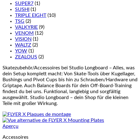
SUPER7
(1)
SUSHI
(1)
TRIPLE EIGHT
(10)
TSG
(2)
VALKYRIE
(9)
VENOM
(12)
VISION
(1)
WALTZ
(2)
YOW
(1)
ZEALOUS
(2)
Skatezubehör/Accessoires bei Studio Longboard – Alles, was
dein Setup komplett macht: Von Skate-Tools über Kugellager,
Bushings und Pivot Cups bis hin zu Schrauben/Hardware und
Griptape. Auch Balance Boards für dein Off-Board-Training
findest du bei uns. Funktional, langlebig und sorgfältig
ausgewählt. Studio Longboard – dein Shop für die kleinen
Teile mit großer Wirkung.
Aperçu
Accessoires