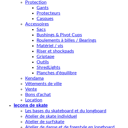
Protection
Gants
Protecteurs
Casques
Accessoires
Sacs
Bushings & Pivot Cups
Roulements à billes / Bearings
Matériel / vis
Riser et shockpads
Griptape
Outils
ShredLights
Planches d'équilibre
Kendama
Vêtements de ville
Vente
Bons d'achat
Location
leçons de skate
Les bases du skateboard et du longboard
Atelier de skate individuel
Atelier de surfskate
Atelier de danse et de freestyle en longboard