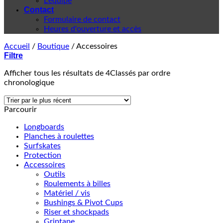
L'équipe
Contact
Formulaire de contact
Heures d'ouverture et accès
Accueil
/
Boutique
/
Accessoires
Filtre
Afficher tous les résultats de 4
Classés par ordre
chronologique
Parcourir
Longboards
Planches à roulettes
Surfskates
Protection
Accessoires
Outils
Roulements à billes
Matériel / vis
Bushings & Pivot Cups
Riser et shockpads
Griptape