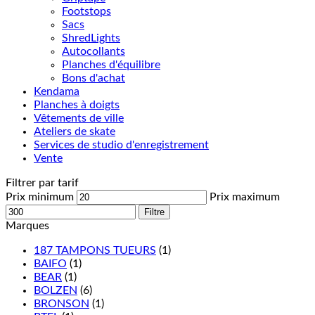
Footstops
Sacs
ShredLights
Autocollants
Planches d'équilibre
Bons d'achat
Kendama
Planches à doigts
Vêtements de ville
Ateliers de skate
Services de studio d'enregistrement
Vente
Filtrer par tarif
Prix minimum
Prix maximum
Filtre
Marques
187 TAMPONS TUEURS
(1)
BAIFO
(1)
BEAR
(1)
BOLZEN
(6)
BRONSON
(1)