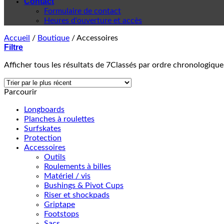
Contact
Formulaire de contact
Heures d'ouverture et accès
Accueil
/
Boutique
/
Accessoires
Filtre
Afficher tous les résultats de 7
Classés par ordre chronologique
Parcourir
Longboards
Planches à roulettes
Surfskates
Protection
Accessoires
Outils
Roulements à billes
Matériel / vis
Bushings & Pivot Cups
Riser et shockpads
Griptape
Footstops
Sacs