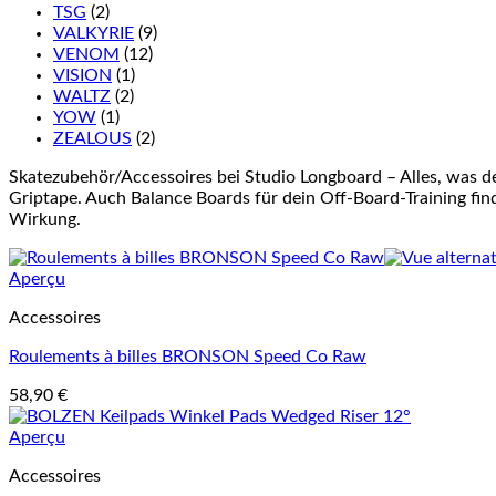
TSG
(2)
VALKYRIE
(9)
VENOM
(12)
VISION
(1)
WALTZ
(2)
YOW
(1)
ZEALOUS
(2)
Skatezubehör/Accessoires bei Studio Longboard – Alles, was d
Griptape. Auch Balance Boards für dein Off-Board-Training finde
Wirkung.
Aperçu
Accessoires
Roulements à billes BRONSON Speed Co Raw
58,90
€
Aperçu
Accessoires