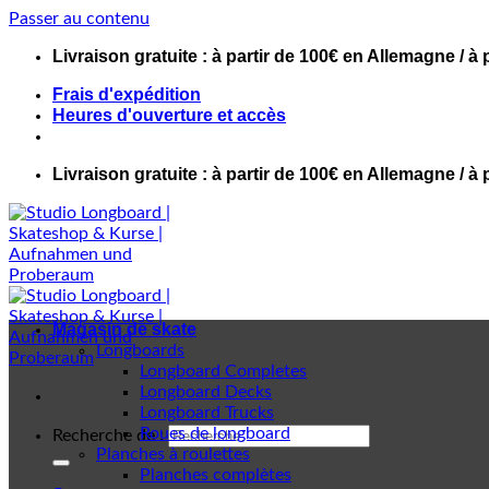
Passer au contenu
Livraison gratuite : à partir de 100€ en Allemagne / à 
Frais d'expédition
Heures d'ouverture et accès
Livraison gratuite : à partir de 100€ en Allemagne / à 
Magasin de skate
Longboards
Longboard Completes
Longboard Decks
Longboard Trucks
Roues de longboard
Recherche de :
Planches à roulettes
Planches complètes