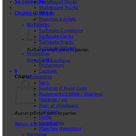
Se connecter
Skateboard Decks
Skateboard Trucks
Chariot /
0,00
€
0
Wheels
Planches à doigts
Surfskates
Surfskate Completes
Surfskate Decks
Surfskate Trucks
Surfskate Wheels
Aucun produit dans le panier.
Protection
Gants
Retour à la boutique
Protecteurs
0
Casques
Chariot
Accessoires
Sacs
Bushings & Pivot Cups
Roulements à billes / Bearings
Matériel / vis
Riser et shockpads
Griptape
Aucun produit dans le panier.
Outils
ShredLights
Retour à la boutique
Planches d'équilibre
Kendama