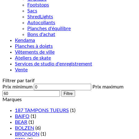
Footstops
Sacs
ShredLights
Autocollants
Planches d'équilibre
Bons d'achat
Kendama
Planches à doigts
Vêtements de ville
Ateliers de skate
Services de studio d'enregistrement
Vente
Filtrer par tarif
Prix minimum
Prix maximum
Filtre
Marques
187 TAMPONS TUEURS
(1)
BAIFO
(1)
BEAR
(1)
BOLZEN
(6)
BRONSON
(1)