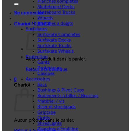
Planches complètes
Skateboard Decks
Skateboard Trucks
Se connecter
Wheels
Planches à doigts
Chariot /
0,00
€
0
Surfskates
Surfskate Completes
Surfskate Decks
Surfskate Trucks
Surfskate Wheels
Protection
Aucun produit dans le panier.
Gants
Protecteurs
Retour à la boutique
Casques
Accessoires
0
Sacs
Chariot
Bushings & Pivot Cups
Roulements à billes / Bearings
Matériel / vis
Riser et shockpads
Griptape
Outils
Aucun produit dans le panier.
ShredLights
Planches d'équilibre
Retour à la boutique