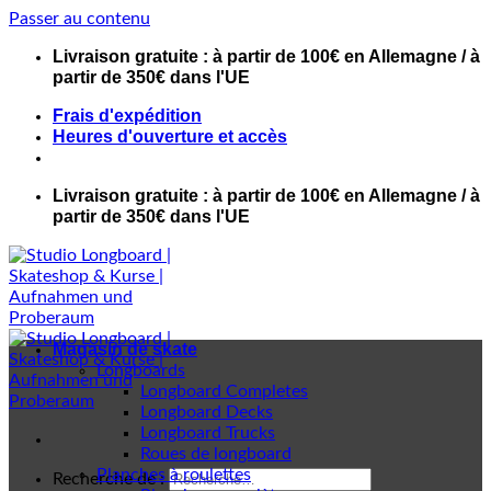
Passer au contenu
Livraison gratuite : à partir de 100€ en Allemagne / à
partir de 350€ dans l'UE
Frais d'expédition
Heures d'ouverture et accès
Livraison gratuite : à partir de 100€ en Allemagne / à
partir de 350€ dans l'UE
Magasin de skate
Longboards
Longboard Completes
Longboard Decks
Longboard Trucks
Roues de longboard
Planches à roulettes
Recherche de :