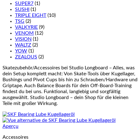
SUPER7
(1)
SUSHI
(1)
TRIPLE EIGHT
(10)
TSG
(2)
VALKYRIE
(9)
VENOM
(12)
VISION
(1)
WALTZ
(2)
YOW
(1)
ZEALOUS
(2)
Skatezubehör/Accessoires bei Studio Longboard – Alles, was
dein Setup komplett macht: Von Skate-Tools über Kugellager,
Bushings und Pivot Cups bis hin zu Schrauben/Hardware und
Griptape. Auch Balance Boards für dein Off-Board-Training
findest du bei uns. Funktional, langlebig und sorgfältig
ausgewählt. Studio Longboard – dein Shop für die kleinen
Teile mit großer Wirkung.
Aperçu
Accessoires