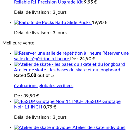
Reliable R1 Precision Upgrade Kit
9,95
€
Délai de livraison :
3 jours
Baifo Slide Pucks
19,90
€
Délai de livraison :
3 jours
Meilleure vente
Réserver une
salle de répétition à l'heure
De :
24,90
€
Atelier de skate - les bases du skate et du longboard
5.00
Rated
out of 5
évaluations globales vérifiées
De :
39,90
€
JESSUP Griptape
Noir 11 INCH
0,79
€
Délai de livraison :
3 jours
Atelier de skate individuel