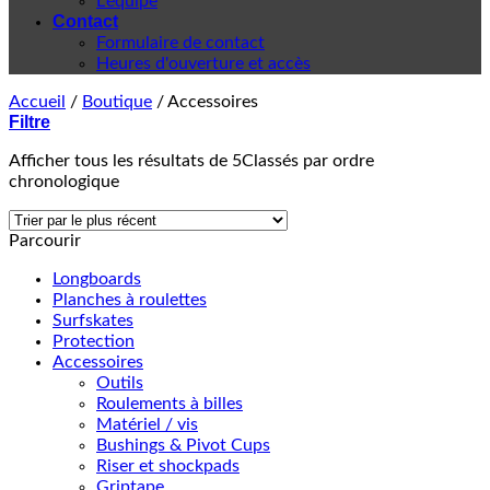
L'équipe
Contact
Formulaire de contact
Heures d'ouverture et accès
Accueil
/
Boutique
/
Accessoires
Filtre
Afficher tous les résultats de 5
Classés par ordre
chronologique
Parcourir
Longboards
Planches à roulettes
Surfskates
Protection
Accessoires
Outils
Roulements à billes
Matériel / vis
Bushings & Pivot Cups
Riser et shockpads
Griptape