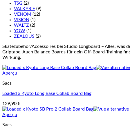
TSG
(2)
VALKYRIE
(9)
VENOM
(12)
VISION
(1)
WALTZ
(2)
YOW
(1)
ZEALOUS
(2)
Skatezubehör/Accessoires bei Studio Longboard – Alles, was d
Griptape. Auch Balance Boards für dein Off-Board-Training finde
Wirkung.
Aperçu
Sacs
Loaded x Kyoto Long Base Collab Board Bag
129,90
€
Aperçu
Sacs