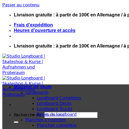
Passer au contenu
Livraison gratuite : à partir de 100€ en Allemagne / à 
Frais d'expédition
Heures d'ouverture et accès
Livraison gratuite : à partir de 100€ en Allemagne / à 
Magasin de skate
Longboards
Longboard Completes
Longboard Decks
Longboard Trucks
Roues de longboard
Recherche de :
Planches à roulettes
Planches complètes