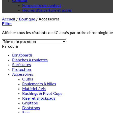
Contact
Formulaire de contact
Heures d'ouverture et accès
Accueil
/
Boutique
/
Accessoires
Filtre
Afficher tous les résultats de 4
Classés par ordre chronologique
Parcourir
Longboards
Planches à roulettes
Surfskates
Protection
Accessoires
Outils
Roulements à billes
Matériel / vis
Bushings & Pivot Cups
Riser et shockpads
Griptape
Footstops
Sacs