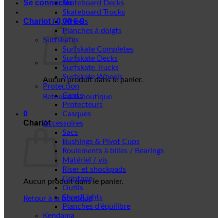
Se connecter
Skateboard Decks
Skateboard Trucks
Chariot /
0,00
€
0
Wheels
Planches à doigts
Surfskates
Surfskate Completes
Surfskate Decks
Surfskate Trucks
Surfskate Wheels
Aucun produit dans le panier.
Protection
Gants
Retour à la boutique
Protecteurs
0
Casques
Chariot
Accessoires
Sacs
Bushings & Pivot Cups
Roulements à billes / Bearings
Matériel / vis
Riser et shockpads
Griptape
Aucun produit dans le panier.
Outils
ShredLights
Retour à la boutique
Planches d'équilibre
Kendama