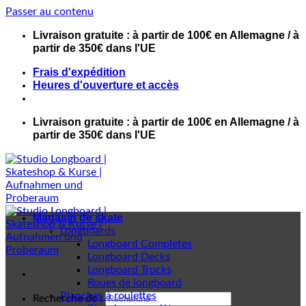
Passer au contenu
Livraison gratuite : à partir de 100€ en Allemagne / à
partir de 350€ dans l'UE
Frais d'expédition
Heures d'ouverture et accès
Livraison gratuite : à partir de 100€ en Allemagne / à
partir de 350€ dans l'UE
Magasin de skate
Longboards
Longboard Completes
Longboard Decks
Longboard Trucks
Roues de longboard
Planches à roulettes
Recherche de :