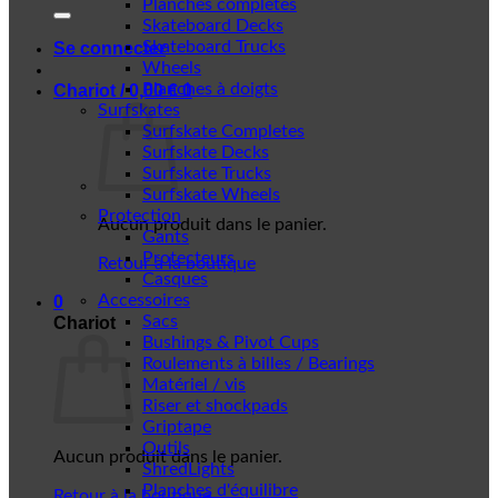
Planches complètes
Skateboard Decks
Skateboard Trucks
Se connecter
Wheels
Planches à doigts
Chariot /
0,00
€
0
Surfskates
Surfskate Completes
Surfskate Decks
Surfskate Trucks
Surfskate Wheels
Protection
Aucun produit dans le panier.
Gants
Protecteurs
Retour à la boutique
Casques
Accessoires
0
Sacs
Chariot
Bushings & Pivot Cups
Roulements à billes / Bearings
Matériel / vis
Riser et shockpads
Griptape
Outils
Aucun produit dans le panier.
ShredLights
Planches d'équilibre
Retour à la boutique