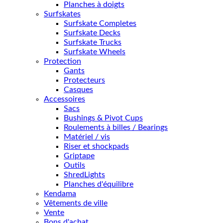
Planches à doigts
Surfskates
Surfskate Completes
Surfskate Decks
Surfskate Trucks
Surfskate Wheels
Protection
Gants
Protecteurs
Casques
Accessoires
Sacs
Bushings & Pivot Cups
Roulements à billes / Bearings
Matériel / vis
Riser et shockpads
Griptape
Outils
ShredLights
Planches d'équilibre
Kendama
Vêtements de ville
Vente
Bons d'achat