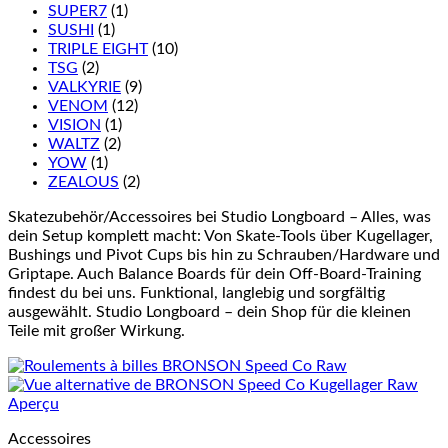
SUPER7
(1)
SUSHI
(1)
TRIPLE EIGHT
(10)
TSG
(2)
VALKYRIE
(9)
VENOM
(12)
VISION
(1)
WALTZ
(2)
YOW
(1)
ZEALOUS
(2)
Skatezubehör/Accessoires bei Studio Longboard – Alles, was
dein Setup komplett macht: Von Skate-Tools über Kugellager,
Bushings und Pivot Cups bis hin zu Schrauben/Hardware und
Griptape. Auch Balance Boards für dein Off-Board-Training
findest du bei uns. Funktional, langlebig und sorgfältig
ausgewählt. Studio Longboard – dein Shop für die kleinen
Teile mit großer Wirkung.
Aperçu
Accessoires