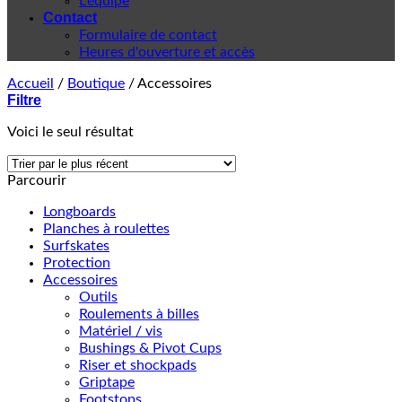
L'équipe
Contact
Formulaire de contact
Heures d'ouverture et accès
Accueil
/
Boutique
/
Accessoires
Filtre
Voici le seul résultat
Parcourir
Longboards
Planches à roulettes
Surfskates
Protection
Accessoires
Outils
Roulements à billes
Matériel / vis
Bushings & Pivot Cups
Riser et shockpads
Griptape
Footstops