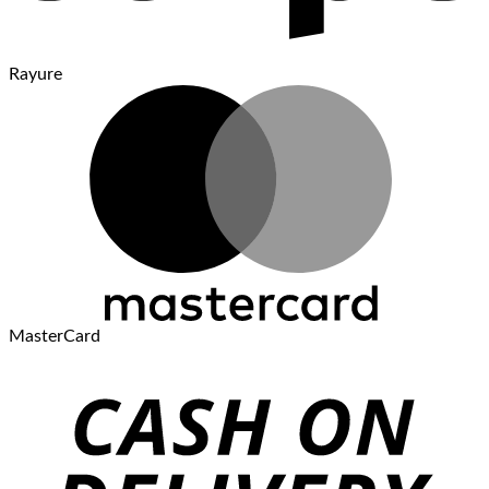
Rayure
MasterCard