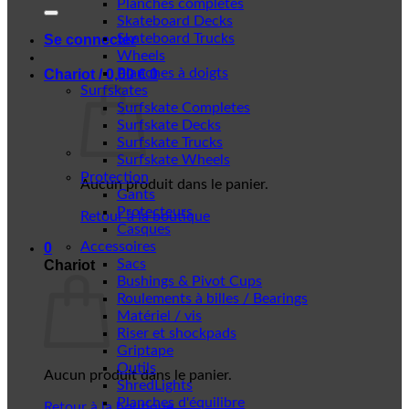
Planches complètes
Skateboard Decks
Skateboard Trucks
Se connecter
Wheels
Planches à doigts
Chariot /
0,00
€
0
Surfskates
Surfskate Completes
Surfskate Decks
Surfskate Trucks
Surfskate Wheels
Protection
Aucun produit dans le panier.
Gants
Protecteurs
Retour à la boutique
Casques
Accessoires
0
Sacs
Chariot
Bushings & Pivot Cups
Roulements à billes / Bearings
Matériel / vis
Riser et shockpads
Griptape
Outils
Aucun produit dans le panier.
ShredLights
Planches d'équilibre
Retour à la boutique