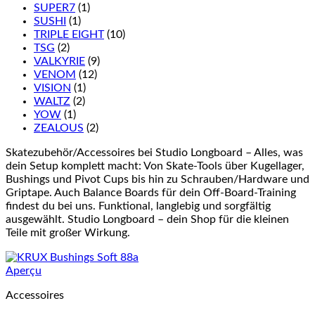
SUPER7
(1)
SUSHI
(1)
TRIPLE EIGHT
(10)
TSG
(2)
VALKYRIE
(9)
VENOM
(12)
VISION
(1)
WALTZ
(2)
YOW
(1)
ZEALOUS
(2)
Skatezubehör/Accessoires bei Studio Longboard – Alles, was
dein Setup komplett macht: Von Skate-Tools über Kugellager,
Bushings und Pivot Cups bis hin zu Schrauben/Hardware und
Griptape. Auch Balance Boards für dein Off-Board-Training
findest du bei uns. Funktional, langlebig und sorgfältig
ausgewählt. Studio Longboard – dein Shop für die kleinen
Teile mit großer Wirkung.
Aperçu
Accessoires