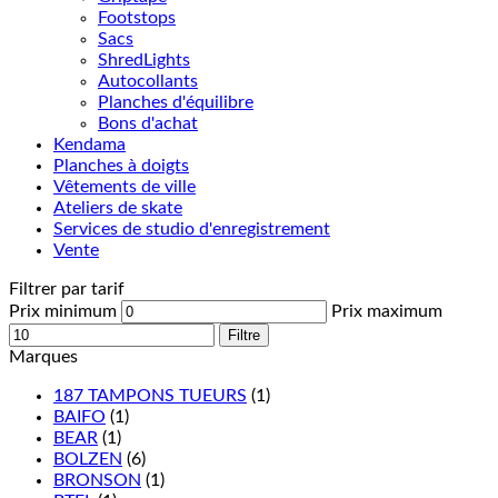
Footstops
Sacs
ShredLights
Autocollants
Planches d'équilibre
Bons d'achat
Kendama
Planches à doigts
Vêtements de ville
Ateliers de skate
Services de studio d'enregistrement
Vente
Filtrer par tarif
Prix minimum
Prix maximum
Filtre
Marques
187 TAMPONS TUEURS
(1)
BAIFO
(1)
BEAR
(1)
BOLZEN
(6)
BRONSON
(1)