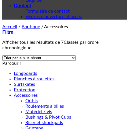
L'équipe
Contact
Formulaire de contact
Heures d'ouverture et accès
Accueil
/
Boutique
/
Accessoires
Filtre
Afficher tous les résultats de 7
Classés par ordre
chronologique
Parcourir
Longboards
Planches à roulettes
Surfskates
Protection
Accessoires
Outils
Roulements à billes
Matériel / vis
Bushings & Pivot Cups
Riser et shockpads
Griptape