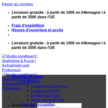
Passer au contenu
Livraison gratuite : à partir de 100€ en Allemagne / à
partir de 350€ dans l'UE
Frais d'expédition
Heures d'ouverture et accès
Livraison gratuite : à partir de 100€ en Allemagne / à
partir de 350€ dans l'UE
Magasin de skate
Longboards
Longboard Completes
Longboard Decks
Longboard Trucks
Roues de longboard
Planches à roulettes
Recherche de :