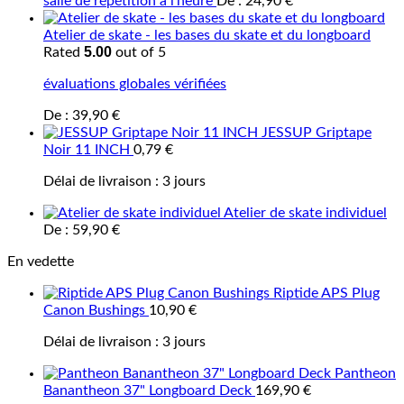
salle de répétition à l'heure
De :
24,90
€
Atelier de skate - les bases du skate et du longboard
5.00
Rated
out of 5
évaluations globales vérifiées
De :
39,90
€
JESSUP Griptape
Noir 11 INCH
0,79
€
Délai de livraison :
3 jours
Atelier de skate individuel
De :
59,90
€
En vedette
Riptide APS Plug
Canon Bushings
10,90
€
Délai de livraison :
3 jours
Pantheon
Banantheon 37" Longboard Deck
169,90
€