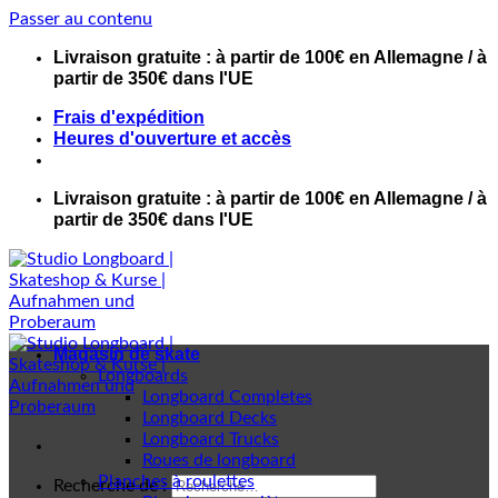
Passer au contenu
Livraison gratuite : à partir de 100€ en Allemagne / à
partir de 350€ dans l'UE
Frais d'expédition
Heures d'ouverture et accès
Livraison gratuite : à partir de 100€ en Allemagne / à
partir de 350€ dans l'UE
Magasin de skate
Longboards
Longboard Completes
Longboard Decks
Longboard Trucks
Roues de longboard
Planches à roulettes
Recherche de :