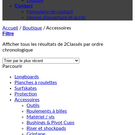
L'équipe
Contact
Formulaire de contact
Heures d'ouverture et accès
Accueil
/
Boutique
/
Accessoires
Filtre
Afficher tous les résultats de 2
Classés par ordre
chronologique
Parcourir
Longboards
Planches à roulettes
Surfskates
Protection
Accessoires
Outils
Roulements à billes
Matériel / vis
Bushings & Pivot Cups
Riser et shockpads
Griptape