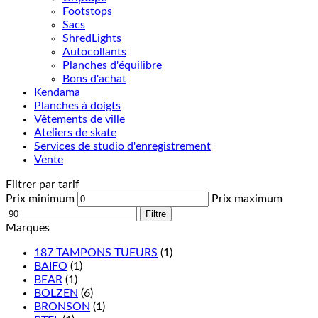
Footstops
Sacs
ShredLights
Autocollants
Planches d'équilibre
Bons d'achat
Kendama
Planches à doigts
Vêtements de ville
Ateliers de skate
Services de studio d'enregistrement
Vente
Filtrer par tarif
Prix minimum
Prix maximum
Filtre
Marques
187 TAMPONS TUEURS
(1)
BAIFO
(1)
BEAR
(1)
BOLZEN
(6)
BRONSON
(1)