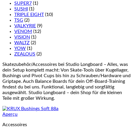
SUPER7
(1)
SUSHI
(1)
TRIPLE EIGHT
(10)
TSG
(2)
VALKYRIE
(9)
VENOM
(12)
VISION
(1)
WALTZ
(2)
YOW
(1)
ZEALOUS
(2)
Skatezubehör/Accessoires bei Studio Longboard – Alles, was
dein Setup komplett macht: Von Skate-Tools über Kugellager,
Bushings und Pivot Cups bis hin zu Schrauben/Hardware und
Griptape. Auch Balance Boards für dein Off-Board-Training
findest du bei uns. Funktional, langlebig und sorgfältig
ausgewählt. Studio Longboard – dein Shop für die kleinen
Teile mit großer Wirkung.
Aperçu
Accessoires