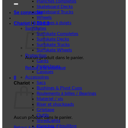
Planches complètes
Skateboard Decks
Skateboard Trucks
Se connecter
Wheels
Planches à doigts
Chariot /
0,00
€
0
Surfskates
Surfskate Completes
Surfskate Decks
Surfskate Trucks
Surfskate Wheels
Protection
Aucun produit dans le panier.
Gants
Protecteurs
Retour à la boutique
Casques
Accessoires
0
Sacs
Chariot
Bushings & Pivot Cups
Roulements à billes / Bearings
Matériel / vis
Riser et shockpads
Griptape
Outils
Aucun produit dans le panier.
ShredLights
Planches d'équilibre
Retour à la boutique