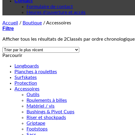
Contact
Formulaire de contact
Heures d'ouverture et accès
Accueil
/
Boutique
/
Accessoires
Filtre
Afficher tous les résultats de 2
Classés par ordre chronologique
Parcourir
Longboards
Planches à roulettes
Surfskates
Protection
Accessoires
Outils
Roulements à billes
Matériel / vis
Bushings & Pivot Cups
Riser et shockpads
Griptape
Footstops
Sacs