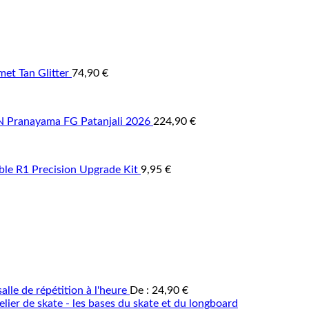
et Tan Glitter
74,90
€
Pranayama FG Patanjali 2026
224,90
€
able R1 Precision Upgrade Kit
9,95
€
alle de répétition à l'heure
De :
24,90
€
elier de skate - les bases du skate et du longboard