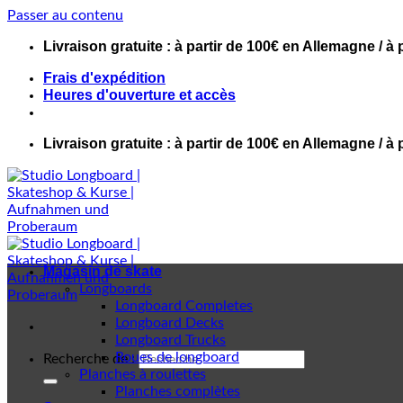
Passer au contenu
Livraison gratuite : à partir de 100€ en Allemagne / à 
Frais d'expédition
Heures d'ouverture et accès
Livraison gratuite : à partir de 100€ en Allemagne / à 
Magasin de skate
Longboards
Longboard Completes
Longboard Decks
Longboard Trucks
Roues de longboard
Recherche de :
Planches à roulettes
Planches complètes