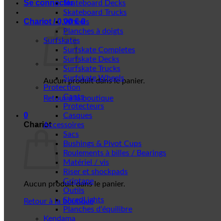
Se connecter
Skateboard Decks
Skateboard Trucks
Chariot /
0,00
€
0
Wheels
Planches à doigts
Surfskates
Surfskate Completes
Surfskate Decks
Surfskate Trucks
Surfskate Wheels
Aucun produit dans le panier.
Protection
Gants
Retour à la boutique
Protecteurs
0
Casques
Chariot
Accessoires
Sacs
Bushings & Pivot Cups
Roulements à billes / Bearings
Matériel / vis
Riser et shockpads
Griptape
Aucun produit dans le panier.
Outils
ShredLights
Retour à la boutique
Planches d'équilibre
Kendama