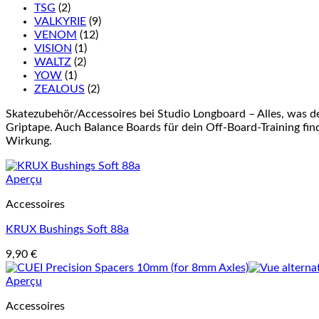
TSG
(2)
VALKYRIE
(9)
VENOM
(12)
VISION
(1)
WALTZ
(2)
YOW
(1)
ZEALOUS
(2)
Skatezubehör/Accessoires bei Studio Longboard – Alles, was d
Griptape. Auch Balance Boards für dein Off-Board-Training finde
Wirkung.
Aperçu
Accessoires
KRUX Bushings Soft 88a
9,90
€
Aperçu
Accessoires