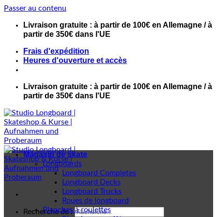
Passer au contenu
Livraison gratuite : à partir de 100€ en Allemagne / à
partir de 350€ dans l'UE
Frais d'expédition
Heures d'ouverture et accès
Livraison gratuite : à partir de 100€ en Allemagne / à
partir de 350€ dans l'UE
Magasin de skate
Longboards
Longboard Completes
Longboard Decks
Longboard Trucks
Roues de longboard
Planches à roulettes
Recherche de :