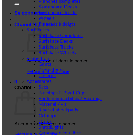
Planches complètes
Skateboard Decks
Skateboard Trucks
Se connecter
Wheels
Planches à doigts
Chariot /
0,00
€
0
Surfskates
Surfskate Completes
Surfskate Decks
Surfskate Trucks
Surfskate Wheels
Protection
Aucun produit dans le panier.
Gants
Protecteurs
Retour à la boutique
Casques
Accessoires
0
Sacs
Chariot
Bushings & Pivot Cups
Roulements à billes / Bearings
Matériel / vis
Riser et shockpads
Griptape
Outils
Aucun produit dans le panier.
ShredLights
Planches d'équilibre
Retour à la boutique