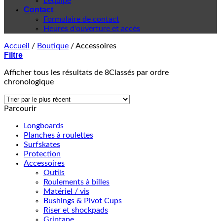
L'équipe
Contact
Formulaire de contact
Heures d'ouverture et accès
Accueil
/
Boutique
/
Accessoires
Filtre
Afficher tous les résultats de 8
Classés par ordre
chronologique
Parcourir
Longboards
Planches à roulettes
Surfskates
Protection
Accessoires
Outils
Roulements à billes
Matériel / vis
Bushings & Pivot Cups
Riser et shockpads
Griptape