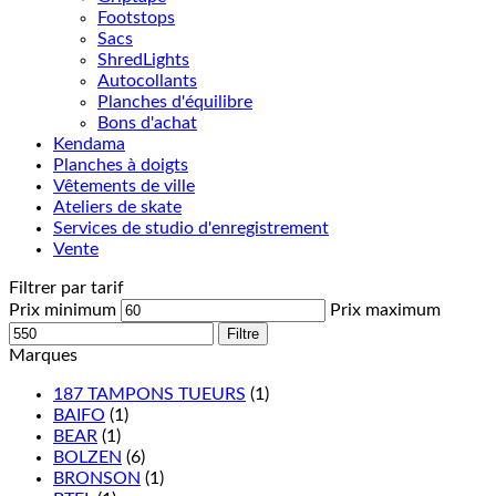
Footstops
Sacs
ShredLights
Autocollants
Planches d'équilibre
Bons d'achat
Kendama
Planches à doigts
Vêtements de ville
Ateliers de skate
Services de studio d'enregistrement
Vente
Filtrer par tarif
Prix minimum
Prix maximum
Filtre
Marques
187 TAMPONS TUEURS
(1)
BAIFO
(1)
BEAR
(1)
BOLZEN
(6)
BRONSON
(1)