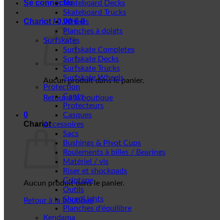
Se connecter
Skateboard Decks
Skateboard Trucks
Chariot /
0,00
€
0
Wheels
Planches à doigts
Surfskates
Surfskate Completes
Surfskate Decks
Surfskate Trucks
Surfskate Wheels
Aucun produit dans le panier.
Protection
Gants
Retour à la boutique
Protecteurs
0
Casques
Chariot
Accessoires
Sacs
Bushings & Pivot Cups
Roulements à billes / Bearings
Matériel / vis
Riser et shockpads
Griptape
Aucun produit dans le panier.
Outils
ShredLights
Retour à la boutique
Planches d'équilibre
Kendama