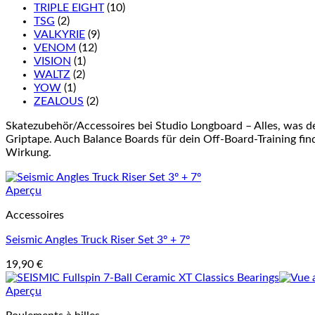
TRIPLE EIGHT
(10)
TSG
(2)
VALKYRIE
(9)
VENOM
(12)
VISION
(1)
WALTZ
(2)
YOW
(1)
ZEALOUS
(2)
Skatezubehör/Accessoires bei Studio Longboard – Alles, was d
Griptape. Auch Balance Boards für dein Off-Board-Training finde
Wirkung.
Aperçu
Accessoires
Seismic Angles Truck Riser Set 3º + 7º
19,90
€
Aperçu