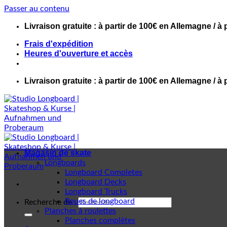
Passer au contenu
Livraison gratuite : à partir de 100€ en Allemagne / à 
Frais d'expédition
Heures d'ouverture et accès
Livraison gratuite : à partir de 100€ en Allemagne / à 
Magasin de skate
Longboards
Longboard Completes
Longboard Decks
Longboard Trucks
Roues de longboard
Recherche de :
Planches à roulettes
Planches complètes