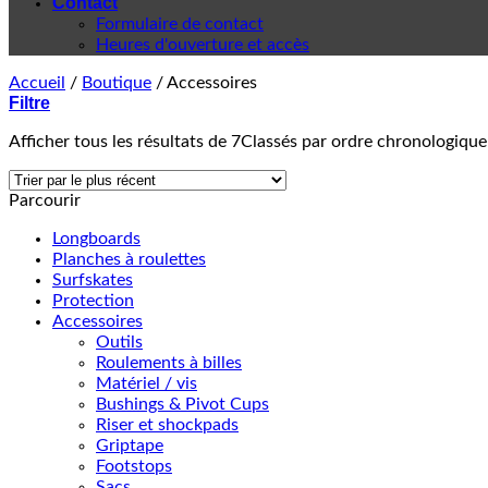
Contact
Formulaire de contact
Heures d'ouverture et accès
Accueil
/
Boutique
/
Accessoires
Filtre
Afficher tous les résultats de 7
Classés par ordre chronologique
Parcourir
Longboards
Planches à roulettes
Surfskates
Protection
Accessoires
Outils
Roulements à billes
Matériel / vis
Bushings & Pivot Cups
Riser et shockpads
Griptape
Footstops
Sacs