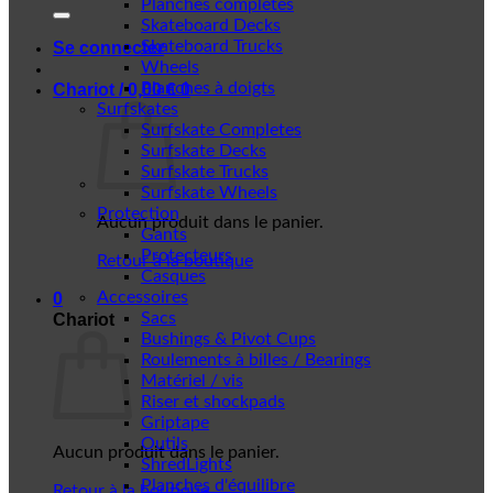
Planches complètes
Skateboard Decks
Skateboard Trucks
Se connecter
Wheels
Planches à doigts
Chariot /
0,00
€
0
Surfskates
Surfskate Completes
Surfskate Decks
Surfskate Trucks
Surfskate Wheels
Protection
Aucun produit dans le panier.
Gants
Protecteurs
Retour à la boutique
Casques
Accessoires
0
Sacs
Chariot
Bushings & Pivot Cups
Roulements à billes / Bearings
Matériel / vis
Riser et shockpads
Griptape
Outils
Aucun produit dans le panier.
ShredLights
Planches d'équilibre
Retour à la boutique