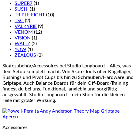
SUPER7
(1)
SUSHI
(1)
TRIPLE EIGHT
(10)
TSG
(2)
VALKYRIE
(9)
VENOM
(12)
VISION
(1)
WALTZ
(2)
YOW
(1)
ZEALOUS
(2)
Skatezubehör/Accessoires bei Studio Longboard – Alles, was
dein Setup komplett macht: Von Skate-Tools über Kugellager,
Bushings und Pivot Cups bis hin zu Schrauben/Hardware und
Griptape. Auch Balance Boards für dein Off-Board-Training
findest du bei uns. Funktional, langlebig und sorgfältig
ausgewählt. Studio Longboard – dein Shop für die kleinen
Teile mit großer Wirkung.
Aperçu
Accessoires