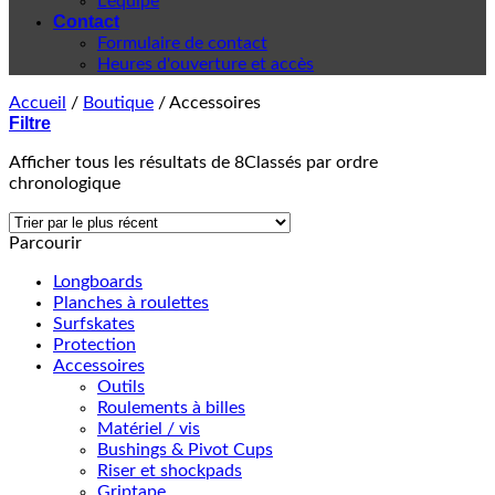
L'équipe
Contact
Formulaire de contact
Heures d'ouverture et accès
Accueil
/
Boutique
/
Accessoires
Filtre
Afficher tous les résultats de 8
Classés par ordre
chronologique
Parcourir
Longboards
Planches à roulettes
Surfskates
Protection
Accessoires
Outils
Roulements à billes
Matériel / vis
Bushings & Pivot Cups
Riser et shockpads
Griptape