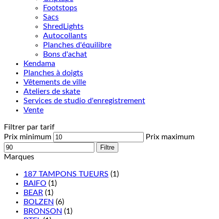
Footstops
Sacs
ShredLights
Autocollants
Planches d'équilibre
Bons d'achat
Kendama
Planches à doigts
Vêtements de ville
Ateliers de skate
Services de studio d'enregistrement
Vente
Filtrer par tarif
Prix minimum
Prix maximum
Filtre
Marques
187 TAMPONS TUEURS
(1)
BAIFO
(1)
BEAR
(1)
BOLZEN
(6)
BRONSON
(1)