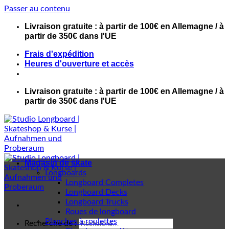
Passer au contenu
Livraison gratuite : à partir de 100€ en Allemagne / à
partir de 350€ dans l'UE
Frais d'expédition
Heures d'ouverture et accès
Livraison gratuite : à partir de 100€ en Allemagne / à
partir de 350€ dans l'UE
Magasin de skate
Longboards
Longboard Completes
Longboard Decks
Longboard Trucks
Roues de longboard
Planches à roulettes
Recherche de :