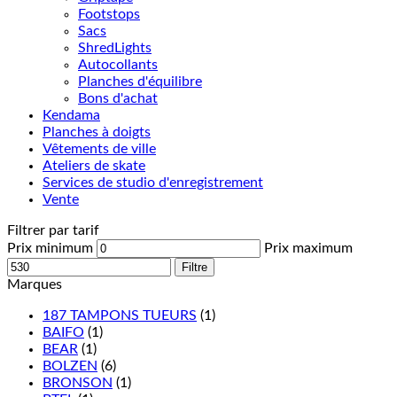
Footstops
Sacs
ShredLights
Autocollants
Planches d'équilibre
Bons d'achat
Kendama
Planches à doigts
Vêtements de ville
Ateliers de skate
Services de studio d'enregistrement
Vente
Filtrer par tarif
Prix minimum
Prix maximum
Filtre
Marques
187 TAMPONS TUEURS
(1)
BAIFO
(1)
BEAR
(1)
BOLZEN
(6)
BRONSON
(1)