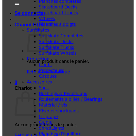
Planches complètes
Skateboard Decks
Skateboard Trucks
Se connecter
Wheels
Planches à doigts
Chariot /
0,00
€
0
Surfskates
Surfskate Completes
Surfskate Decks
Surfskate Trucks
Surfskate Wheels
Protection
Aucun produit dans le panier.
Gants
Protecteurs
Retour à la boutique
Casques
Accessoires
0
Sacs
Chariot
Bushings & Pivot Cups
Roulements à billes / Bearings
Matériel / vis
Riser et shockpads
Griptape
Outils
Aucun produit dans le panier.
ShredLights
Planches d'équilibre
Retour à la boutique