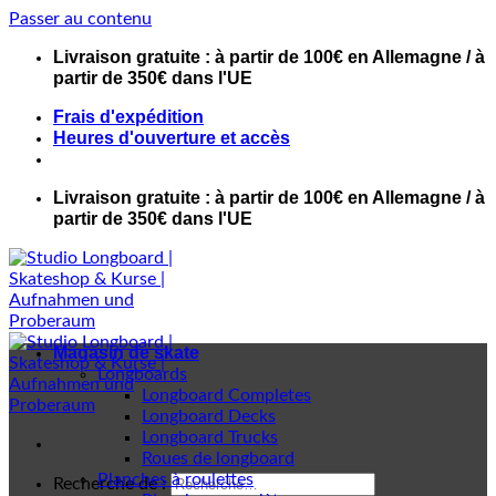
Passer au contenu
Livraison gratuite : à partir de 100€ en Allemagne / à
partir de 350€ dans l'UE
Frais d'expédition
Heures d'ouverture et accès
Livraison gratuite : à partir de 100€ en Allemagne / à
partir de 350€ dans l'UE
Magasin de skate
Longboards
Longboard Completes
Longboard Decks
Longboard Trucks
Roues de longboard
Planches à roulettes
Recherche de :