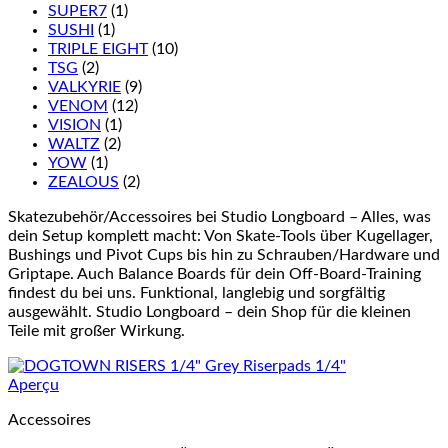
SUPER7
(1)
SUSHI
(1)
TRIPLE EIGHT
(10)
TSG
(2)
VALKYRIE
(9)
VENOM
(12)
VISION
(1)
WALTZ
(2)
YOW
(1)
ZEALOUS
(2)
Skatezubehör/Accessoires bei Studio Longboard – Alles, was
dein Setup komplett macht: Von Skate-Tools über Kugellager,
Bushings und Pivot Cups bis hin zu Schrauben/Hardware und
Griptape. Auch Balance Boards für dein Off-Board-Training
findest du bei uns. Funktional, langlebig und sorgfältig
ausgewählt. Studio Longboard – dein Shop für die kleinen
Teile mit großer Wirkung.
Aperçu
Accessoires