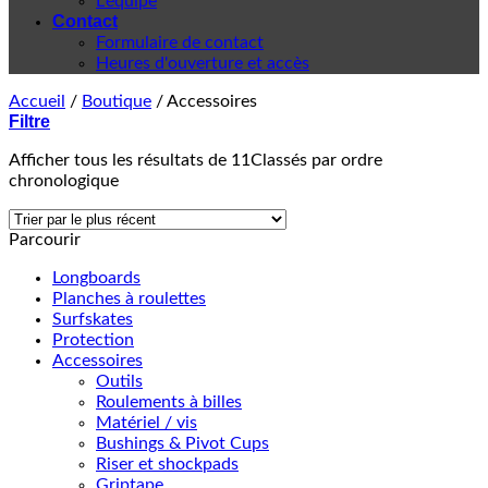
L'équipe
Contact
Formulaire de contact
Heures d'ouverture et accès
Accueil
/
Boutique
/
Accessoires
Filtre
Afficher tous les résultats de 11
Classés par ordre
chronologique
Parcourir
Longboards
Planches à roulettes
Surfskates
Protection
Accessoires
Outils
Roulements à billes
Matériel / vis
Bushings & Pivot Cups
Riser et shockpads
Griptape