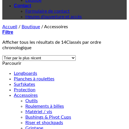
L'équipe
Contact
Formulaire de contact
Heures d'ouverture et accès
Accueil
/
Boutique
/
Accessoires
Filtre
Afficher tous les résultats de 14
Classés par ordre
chronologique
Parcourir
Longboards
Planches à roulettes
Surfskates
Protection
Accessoires
Outils
Roulements à billes
Matériel / vis
Bushings & Pivot Cups
Riser et shockpads
Griptape