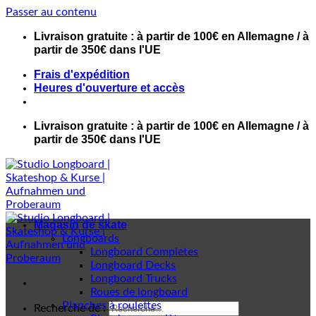
Passer au contenu
Livraison gratuite : à partir de 100€ en Allemagne / à
partir de 350€ dans l'UE
Frais d'expédition
Heures d'ouverture et accès
Livraison gratuite : à partir de 100€ en Allemagne / à
partir de 350€ dans l'UE
Magasin de skate
Longboards
Longboard Completes
Longboard Decks
Longboard Trucks
Roues de longboard
Planches à roulettes
Recherche de :