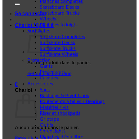
Planches complètes
Skateboard Decks
Skateboard Trucks
Se connecter
Wheels
Planches à doigts
Chariot /
0,00
€
0
Surfskates
Surfskate Completes
Surfskate Decks
Surfskate Trucks
Surfskate Wheels
Protection
Aucun produit dans le panier.
Gants
Protecteurs
Retour à la boutique
Casques
Accessoires
0
Sacs
Chariot
Bushings & Pivot Cups
Roulements à billes / Bearings
Matériel / vis
Riser et shockpads
Griptape
Outils
Aucun produit dans le panier.
ShredLights
Planches d'équilibre
Retour à la boutique