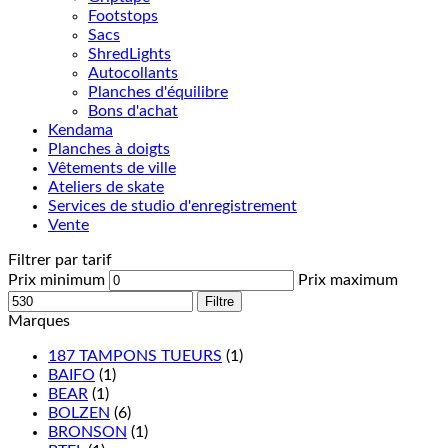
Footstops
Sacs
ShredLights
Autocollants
Planches d'équilibre
Bons d'achat
Kendama
Planches à doigts
Vêtements de ville
Ateliers de skate
Services de studio d'enregistrement
Vente
Filtrer par tarif
Prix minimum
Prix maximum
Filtre
Marques
187 TAMPONS TUEURS
(1)
BAIFO
(1)
BEAR
(1)
BOLZEN
(6)
BRONSON
(1)