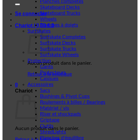
Planches complètes
Skateboard Decks
Skateboard Trucks
Se connecter
Wheels
Planches à doigts
Chariot /
0,00
€
0
Surfskates
Surfskate Completes
Surfskate Decks
Surfskate Trucks
Surfskate Wheels
Protection
Aucun produit dans le panier.
Gants
Protecteurs
Retour à la boutique
Casques
Accessoires
0
Sacs
Chariot
Bushings & Pivot Cups
Roulements à billes / Bearings
Matériel / vis
Riser et shockpads
Griptape
Outils
Aucun produit dans le panier.
ShredLights
Planches d'équilibre
Retour à la boutique