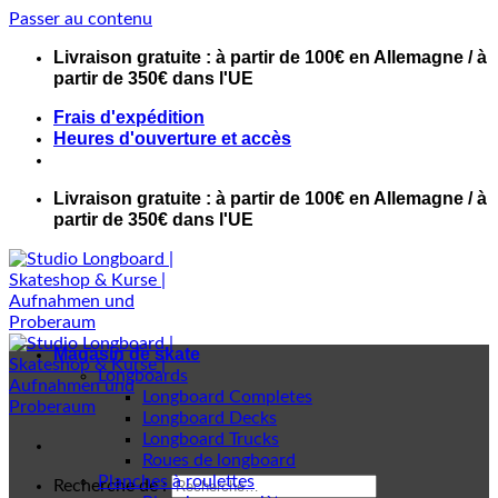
Passer au contenu
Livraison gratuite : à partir de 100€ en Allemagne / à
partir de 350€ dans l'UE
Frais d'expédition
Heures d'ouverture et accès
Livraison gratuite : à partir de 100€ en Allemagne / à
partir de 350€ dans l'UE
Magasin de skate
Longboards
Longboard Completes
Longboard Decks
Longboard Trucks
Roues de longboard
Planches à roulettes
Recherche de :