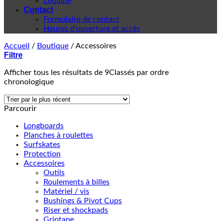
L'équipe
Contact
Formulaire de contact
Heures d'ouverture et accès
Accueil
/
Boutique
/
Accessoires
Filtre
Afficher tous les résultats de 9
Classés par ordre
chronologique
Parcourir
Longboards
Planches à roulettes
Surfskates
Protection
Accessoires
Outils
Roulements à billes
Matériel / vis
Bushings & Pivot Cups
Riser et shockpads
Griptape