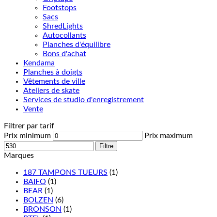
Footstops
Sacs
ShredLights
Autocollants
Planches d'équilibre
Bons d'achat
Kendama
Planches à doigts
Vêtements de ville
Ateliers de skate
Services de studio d'enregistrement
Vente
Filtrer par tarif
Prix minimum
Prix maximum
Filtre
Marques
187 TAMPONS TUEURS
(1)
BAIFO
(1)
BEAR
(1)
BOLZEN
(6)
BRONSON
(1)