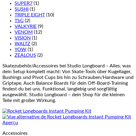
SUPER7
(1)
SUSHI
(1)
TRIPLE EIGHT
(10)
TSG
(2)
VALKYRIE
(9)
VENOM
(12)
VISION
(1)
WALTZ
(2)
YOW
(1)
ZEALOUS
(2)
Skatezubehör/Accessoires bei Studio Longboard – Alles, was
dein Setup komplett macht: Von Skate-Tools über Kugellager,
Bushings und Pivot Cups bis hin zu Schrauben/Hardware und
Griptape. Auch Balance Boards für dein Off-Board-Training
findest du bei uns. Funktional, langlebig und sorgfältig
ausgewählt. Studio Longboard – dein Shop für die kleinen
Teile mit großer Wirkung.
Aperçu
Accessoires