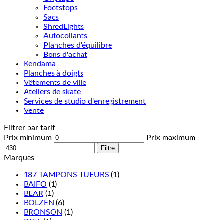
Footstops
Sacs
ShredLights
Autocollants
Planches d'équilibre
Bons d'achat
Kendama
Planches à doigts
Vêtements de ville
Ateliers de skate
Services de studio d'enregistrement
Vente
Filtrer par tarif
Prix minimum
Prix maximum
Filtre
Marques
187 TAMPONS TUEURS
(1)
BAIFO
(1)
BEAR
(1)
BOLZEN
(6)
BRONSON
(1)