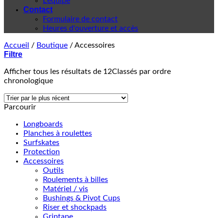
L'équipe
Contact
Formulaire de contact
Heures d'ouverture et accès
Accueil
/
Boutique
/
Accessoires
Filtre
Afficher tous les résultats de 12
Classés par ordre
chronologique
Parcourir
Longboards
Planches à roulettes
Surfskates
Protection
Accessoires
Outils
Roulements à billes
Matériel / vis
Bushings & Pivot Cups
Riser et shockpads
Griptape