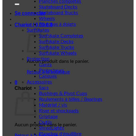
Planches complètes
Skateboard Decks
Skateboard Trucks
Se connecter
Wheels
Planches à doigts
Chariot /
0,00
€
0
Surfskates
Surfskate Completes
Surfskate Decks
Surfskate Trucks
Surfskate Wheels
Protection
Aucun produit dans le panier.
Gants
Protecteurs
Retour à la boutique
Casques
Accessoires
0
Sacs
Chariot
Bushings & Pivot Cups
Roulements à billes / Bearings
Matériel / vis
Riser et shockpads
Griptape
Outils
Aucun produit dans le panier.
ShredLights
Planches d'équilibre
Retour à la boutique