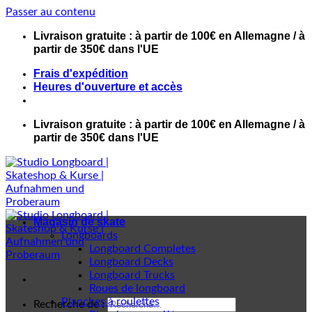
Passer au contenu
Livraison gratuite : à partir de 100€ en Allemagne / à
partir de 350€ dans l'UE
Frais d'expédition
Heures d'ouverture et accès
Livraison gratuite : à partir de 100€ en Allemagne / à
partir de 350€ dans l'UE
Magasin de skate
Longboards
Longboard Completes
Longboard Decks
Longboard Trucks
Roues de longboard
Planches à roulettes
Recherche de :