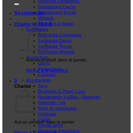
Planches complètes
Skateboard Decks
Skateboard Trucks
Se connecter
Wheels
Planches à doigts
Chariot /
0,00
€
0
Surfskates
Surfskate Completes
Surfskate Decks
Surfskate Trucks
Surfskate Wheels
Protection
Aucun produit dans le panier.
Gants
Protecteurs
Retour à la boutique
Casques
Accessoires
0
Sacs
Chariot
Bushings & Pivot Cups
Roulements à billes / Bearings
Matériel / vis
Riser et shockpads
Griptape
Outils
Aucun produit dans le panier.
ShredLights
Planches d'équilibre
Retour à la boutique