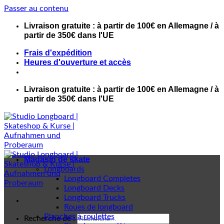
Passer au contenu
Livraison gratuite : à partir de 100€ en Allemagne / à
partir de 350€ dans l'UE
Frais d'expédition
Heures d'ouverture et accès
Livraison gratuite : à partir de 100€ en Allemagne / à
partir de 350€ dans l'UE
Magasin de skate
Longboards
Longboard Completes
Longboard Decks
Longboard Trucks
Roues de longboard
Planches à roulettes
Recherche de :