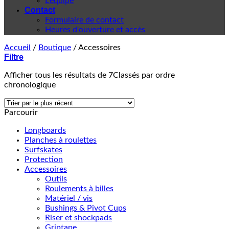
L'équipe
Contact
Formulaire de contact
Heures d'ouverture et accès
Accueil
/
Boutique
/
Accessoires
Filtre
Afficher tous les résultats de 7
Classés par ordre
chronologique
Parcourir
Longboards
Planches à roulettes
Surfskates
Protection
Accessoires
Outils
Roulements à billes
Matériel / vis
Bushings & Pivot Cups
Riser et shockpads
Griptape