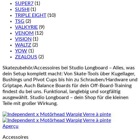
SUPER7
(1)
SUSHI
(1)
TRIPLE EIGHT
(10)
TSG
(2)
VALKYRIE
(9)
VENOM
(12)
VISION
(1)
WALTZ
(2)
YOW
(1)
ZEALOUS
(2)
Skatezubehör/Accessoires bei Studio Longboard – Alles, was
dein Setup komplett macht: Von Skate-Tools über Kugellager,
Bushings und Pivot Cups bis hin zu Schrauben/Hardware und
Griptape. Auch Balance Boards für dein Off-Board-Training
findest du bei uns. Funktional, langlebig und sorgfältig
ausgewählt. Studio Longboard – dein Shop für die kleinen
Teile mit großer Wirkung.
Aperçu
Accessoires