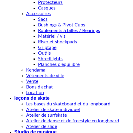
Protecteurs
Casques
Accessoires
Sacs
Bushings & Pivot Cups
Roulements à billes / Bearings
Matériel / vis
Riser et shockpads
Griptape
Outils
ShredLights
Planches d'équilibre
Kendama
Vêtements de ville
Vente
Bons d'achat
Location
leçons de skate
Les bases du skateboard et du longboard
Atelier de skate individuel
Atelier de surfskate
Atelier de danse et de freestyle en longboard
Atelier de slide
Studio de musique