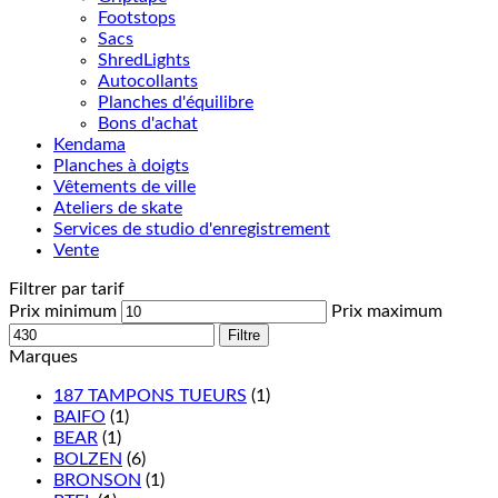
Footstops
Sacs
ShredLights
Autocollants
Planches d'équilibre
Bons d'achat
Kendama
Planches à doigts
Vêtements de ville
Ateliers de skate
Services de studio d'enregistrement
Vente
Filtrer par tarif
Prix minimum
Prix maximum
Filtre
Marques
187 TAMPONS TUEURS
(1)
BAIFO
(1)
BEAR
(1)
BOLZEN
(6)
BRONSON
(1)