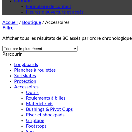
Contact
Formulaire de contact
Heures d'ouverture et accès
Accueil
/
Boutique
/
Accessoires
Filtre
Afficher tous les résultats de 8
Classés par ordre chronologique
Parcourir
Longboards
Planches à roulettes
Surfskates
Protection
Accessoires
Outils
Roulements à billes
Matériel / vis
Bushings & Pivot Cups
Riser et shockpads
Griptape
Footstops
Sacs