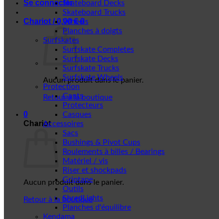
Se connecter
Skateboard Decks
Skateboard Trucks
Chariot /
0,00
€
0
Wheels
Planches à doigts
Surfskates
Surfskate Completes
Surfskate Decks
Surfskate Trucks
Surfskate Wheels
Aucun produit dans le panier.
Protection
Gants
Retour à la boutique
Protecteurs
0
Casques
Chariot
Accessoires
Sacs
Bushings & Pivot Cups
Roulements à billes / Bearings
Matériel / vis
Riser et shockpads
Griptape
Aucun produit dans le panier.
Outils
ShredLights
Retour à la boutique
Planches d'équilibre
Kendama