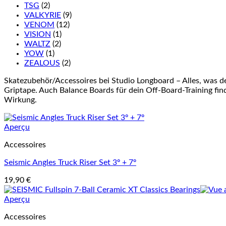
TSG
(2)
VALKYRIE
(9)
VENOM
(12)
VISION
(1)
WALTZ
(2)
YOW
(1)
ZEALOUS
(2)
Skatezubehör/Accessoires bei Studio Longboard – Alles, was d
Griptape. Auch Balance Boards für dein Off-Board-Training finde
Wirkung.
Aperçu
Accessoires
Seismic Angles Truck Riser Set 3º + 7º
19,90
€
Aperçu
Accessoires