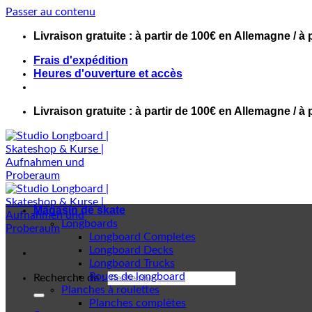
Passer au contenu
Livraison gratuite : à partir de 100€ en Allemagne / à 
Frais d'expédition
Heures d'ouverture et accès
Livraison gratuite : à partir de 100€ en Allemagne / à 
Magasin de skate
Longboards
Longboard Completes
Longboard Decks
Longboard Trucks
Roues de longboard
Recherche de :
Planches à roulettes
Planches complètes