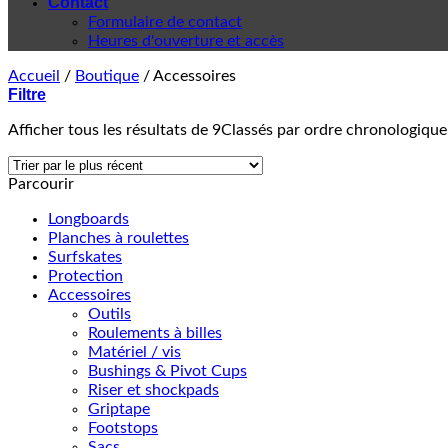
Contact
Formulaire de contact
Heures d'ouverture et accès
Accueil
/
Boutique
/
Accessoires
Filtre
Afficher tous les résultats de 9
Classés par ordre chronologique
Parcourir
Longboards
Planches à roulettes
Surfskates
Protection
Accessoires
Outils
Roulements à billes
Matériel / vis
Bushings & Pivot Cups
Riser et shockpads
Griptape
Footstops
Sacs