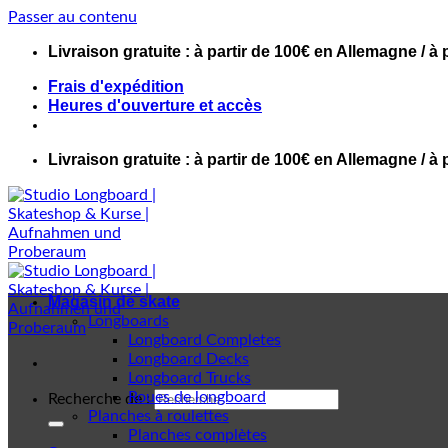
Passer au contenu
Livraison gratuite : à partir de 100€ en Allemagne / à 
Frais d'expédition
Heures d'ouverture et accès
Livraison gratuite : à partir de 100€ en Allemagne / à 
Magasin de skate
Longboards
Longboard Completes
Longboard Decks
Longboard Trucks
Roues de longboard
Recherche de :
Planches à roulettes
Planches complètes