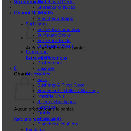
Se connecter
Skateboard Decks
Skateboard Trucks
Chariot /
0,00
€
0
Wheels
Planches à doigts
Surfskates
Surfskate Completes
Surfskate Decks
Surfskate Trucks
Surfskate Wheels
Aucun produit dans le panier.
Protection
Gants
Retour à la boutique
Protecteurs
0
Casques
Chariot
Accessoires
Sacs
Bushings & Pivot Cups
Roulements à billes / Bearings
Matériel / vis
Riser et shockpads
Griptape
Aucun produit dans le panier.
Outils
ShredLights
Retour à la boutique
Planches d'équilibre
Kendama