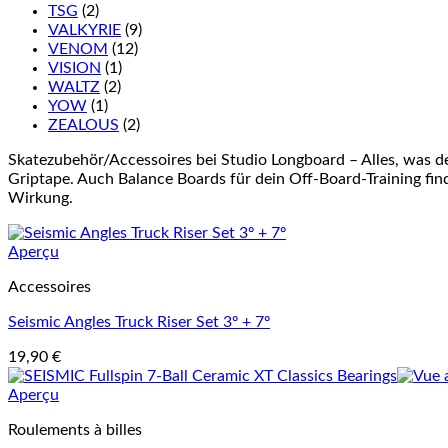
TSG
(2)
VALKYRIE
(9)
VENOM
(12)
VISION
(1)
WALTZ
(2)
YOW
(1)
ZEALOUS
(2)
Skatezubehör/Accessoires bei Studio Longboard – Alles, was d
Griptape. Auch Balance Boards für dein Off-Board-Training finde
Wirkung.
Aperçu
Accessoires
Seismic Angles Truck Riser Set 3º + 7º
19,90
€
Aperçu
Roulements à billes