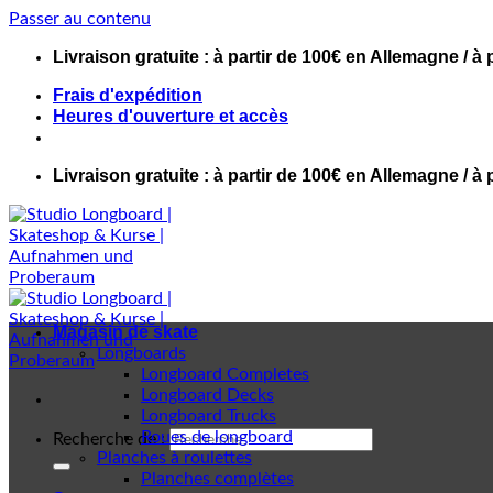
Passer au contenu
Livraison gratuite : à partir de 100€ en Allemagne / à 
Frais d'expédition
Heures d'ouverture et accès
Livraison gratuite : à partir de 100€ en Allemagne / à 
Magasin de skate
Longboards
Longboard Completes
Longboard Decks
Longboard Trucks
Roues de longboard
Recherche de :
Planches à roulettes
Planches complètes