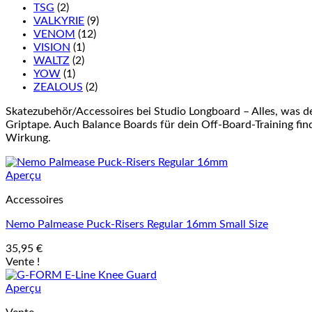
TSG
(2)
VALKYRIE
(9)
VENOM
(12)
VISION
(1)
WALTZ
(2)
YOW
(1)
ZEALOUS
(2)
Skatezubehör/Accessoires bei Studio Longboard – Alles, was d
Griptape. Auch Balance Boards für dein Off-Board-Training finde
Wirkung.
Aperçu
Accessoires
Nemo Palmease Puck-Risers Regular 16mm Small Size
35,95
€
Vente !
Aperçu