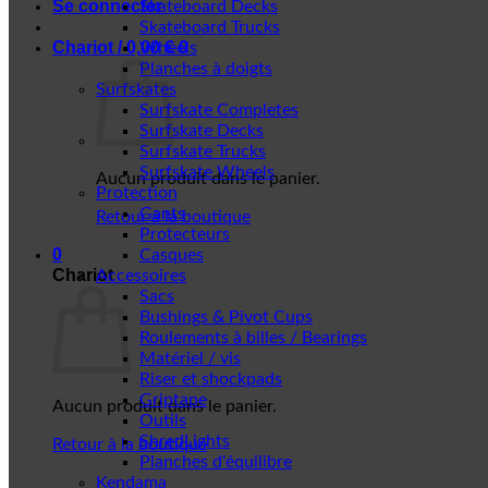
Se connecter
Skateboard Decks
Skateboard Trucks
Chariot /
0,00
€
0
Wheels
Planches à doigts
Surfskates
Surfskate Completes
Surfskate Decks
Surfskate Trucks
Surfskate Wheels
Aucun produit dans le panier.
Protection
Gants
Retour à la boutique
Protecteurs
0
Casques
Chariot
Accessoires
Sacs
Bushings & Pivot Cups
Roulements à billes / Bearings
Matériel / vis
Riser et shockpads
Griptape
Aucun produit dans le panier.
Outils
ShredLights
Retour à la boutique
Planches d'équilibre
Kendama