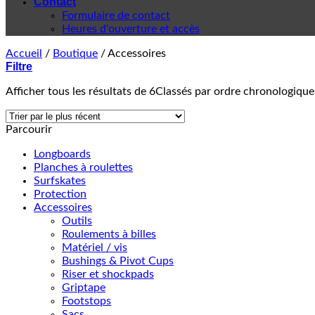
Contact
Formulaire de contact
Heures d'ouverture et accès
Accueil
/
Boutique
/
Accessoires
Filtre
Afficher tous les résultats de 6
Classés par ordre chronologique
Parcourir
Longboards
Planches à roulettes
Surfskates
Protection
Accessoires
Outils
Roulements à billes
Matériel / vis
Bushings & Pivot Cups
Riser et shockpads
Griptape
Footstops
Sacs