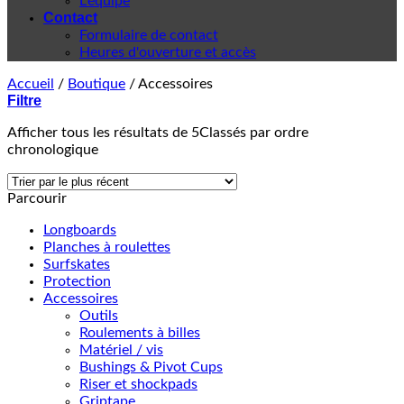
L'équipe
Contact
Formulaire de contact
Heures d'ouverture et accès
Accueil
/
Boutique
/
Accessoires
Filtre
Afficher tous les résultats de 5
Classés par ordre
chronologique
Parcourir
Longboards
Planches à roulettes
Surfskates
Protection
Accessoires
Outils
Roulements à billes
Matériel / vis
Bushings & Pivot Cups
Riser et shockpads
Griptape