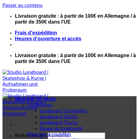
Passer au contenu
Livraison gratuite : à partir de 100€ en Allemagne / à
partir de 350€ dans l'UE
Frais d'expédition
Heures d'ouverture et accès
Livraison gratuite : à partir de 100€ en Allemagne / à
partir de 350€ dans l'UE
Magasin de skate
Longboards
Longboard Completes
Longboard Decks
Longboard Trucks
Roues de longboard
Planches à roulettes
Recherche de :