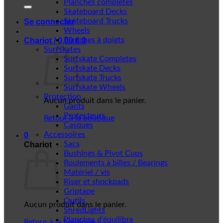
Planches complètes
Skateboard Decks
Skateboard Trucks
Se connecter
Wheels
Planches à doigts
Chariot /
0,00
€
0
Surfskates
Surfskate Completes
Surfskate Decks
Surfskate Trucks
Surfskate Wheels
Protection
Aucun produit dans le panier.
Gants
Protecteurs
Retour à la boutique
Casques
Accessoires
0
Sacs
Chariot
Bushings & Pivot Cups
Roulements à billes / Bearings
Matériel / vis
Riser et shockpads
Griptape
Outils
Aucun produit dans le panier.
ShredLights
Planches d'équilibre
Retour à la boutique