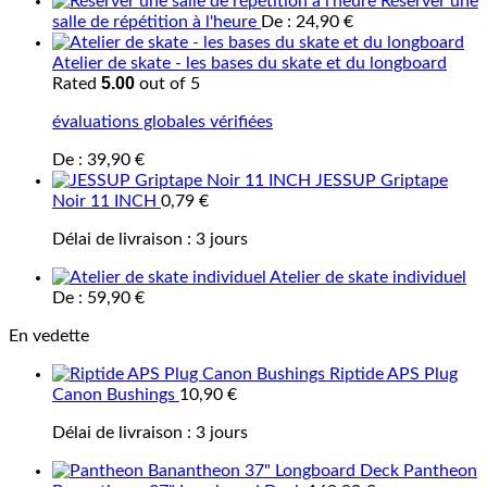
Réserver une
salle de répétition à l'heure
De :
24,90
€
Atelier de skate - les bases du skate et du longboard
5.00
Rated
out of 5
évaluations globales vérifiées
De :
39,90
€
JESSUP Griptape
Noir 11 INCH
0,79
€
Délai de livraison :
3 jours
Atelier de skate individuel
De :
59,90
€
En vedette
Riptide APS Plug
Canon Bushings
10,90
€
Délai de livraison :
3 jours
Pantheon