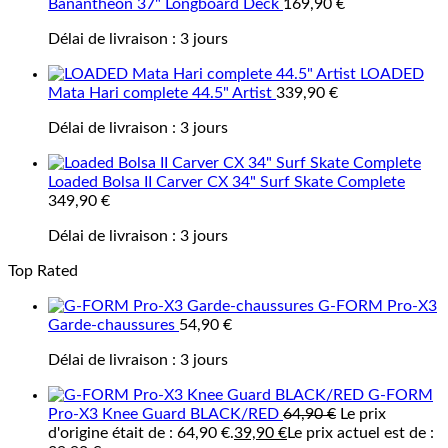
Banantheon 37" Longboard Deck
169,90
€
Délai de livraison :
3 jours
LOADED
Mata Hari complete 44.5" Artist
339,90
€
Délai de livraison :
3 jours
Loaded Bolsa II Carver CX 34" Surf Skate Complete
349,90
€
Délai de livraison :
3 jours
Top Rated
G-FORM Pro-X3
Garde-chaussures
54,90
€
Délai de livraison :
3 jours
G-FORM
Pro-X3 Knee Guard BLACK/RED
64,90
€
Le prix
d'origine était de : 64,90 €.
39,90
€
Le prix actuel est de :