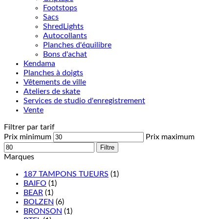
Footstops
Sacs
ShredLights
Autocollants
Planches d'équilibre
Bons d'achat
Kendama
Planches à doigts
Vêtements de ville
Ateliers de skate
Services de studio d'enregistrement
Vente
Filtrer par tarif
Prix minimum
Prix maximum
Filtre
Marques
187 TAMPONS TUEURS
(1)
BAIFO
(1)
BEAR
(1)
BOLZEN
(6)
BRONSON
(1)