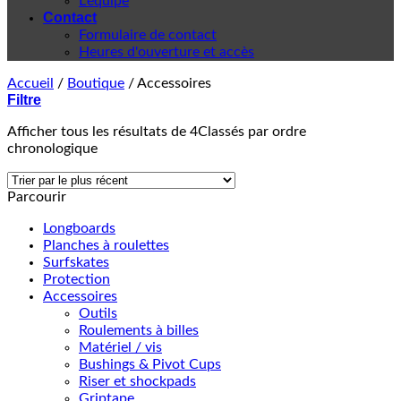
L'équipe
Contact
Formulaire de contact
Heures d'ouverture et accès
Accueil
/
Boutique
/
Accessoires
Filtre
Afficher tous les résultats de 4
Classés par ordre
chronologique
Parcourir
Longboards
Planches à roulettes
Surfskates
Protection
Accessoires
Outils
Roulements à billes
Matériel / vis
Bushings & Pivot Cups
Riser et shockpads
Griptape