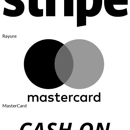
Rayure
MasterCard