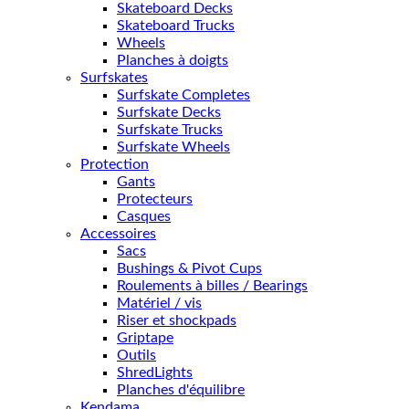
Skateboard Decks
Skateboard Trucks
Wheels
Planches à doigts
Surfskates
Surfskate Completes
Surfskate Decks
Surfskate Trucks
Surfskate Wheels
Protection
Gants
Protecteurs
Casques
Accessoires
Sacs
Bushings & Pivot Cups
Roulements à billes / Bearings
Matériel / vis
Riser et shockpads
Griptape
Outils
ShredLights
Planches d'équilibre
Kendama