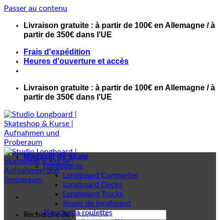
Passer au contenu
Livraison gratuite : à partir de 100€ en Allemagne / à
partir de 350€ dans l'UE
Frais d'expédition
Heures d'ouverture et accès
Livraison gratuite : à partir de 100€ en Allemagne / à
partir de 350€ dans l'UE
Magasin de skate
Longboards
Longboard Completes
Longboard Decks
Longboard Trucks
Roues de longboard
Planches à roulettes
Recherche de :