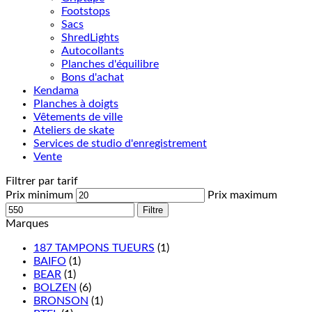
Footstops
Sacs
ShredLights
Autocollants
Planches d'équilibre
Bons d'achat
Kendama
Planches à doigts
Vêtements de ville
Ateliers de skate
Services de studio d'enregistrement
Vente
Filtrer par tarif
Prix minimum
Prix maximum
Filtre
Marques
187 TAMPONS TUEURS
(1)
BAIFO
(1)
BEAR
(1)
BOLZEN
(6)
BRONSON
(1)