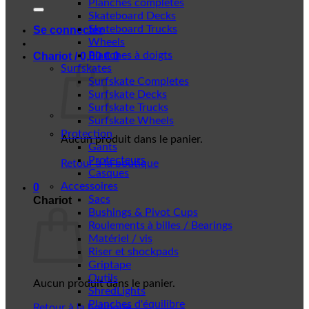
Planches complètes
Skateboard Decks
Skateboard Trucks
Se connecter
Wheels
Planches à doigts
Chariot /
0,00
€
0
Surfskates
Surfskate Completes
Surfskate Decks
Surfskate Trucks
Surfskate Wheels
Protection
Aucun produit dans le panier.
Gants
Protecteurs
Retour à la boutique
Casques
Accessoires
0
Sacs
Chariot
Bushings & Pivot Cups
Roulements à billes / Bearings
Matériel / vis
Riser et shockpads
Griptape
Outils
Aucun produit dans le panier.
ShredLights
Planches d'équilibre
Retour à la boutique