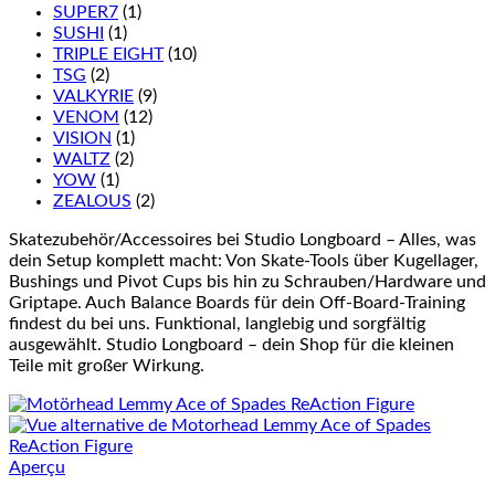
SUPER7
(1)
SUSHI
(1)
TRIPLE EIGHT
(10)
TSG
(2)
VALKYRIE
(9)
VENOM
(12)
VISION
(1)
WALTZ
(2)
YOW
(1)
ZEALOUS
(2)
Skatezubehör/Accessoires bei Studio Longboard – Alles, was
dein Setup komplett macht: Von Skate-Tools über Kugellager,
Bushings und Pivot Cups bis hin zu Schrauben/Hardware und
Griptape. Auch Balance Boards für dein Off-Board-Training
findest du bei uns. Funktional, langlebig und sorgfältig
ausgewählt. Studio Longboard – dein Shop für die kleinen
Teile mit großer Wirkung.
Aperçu