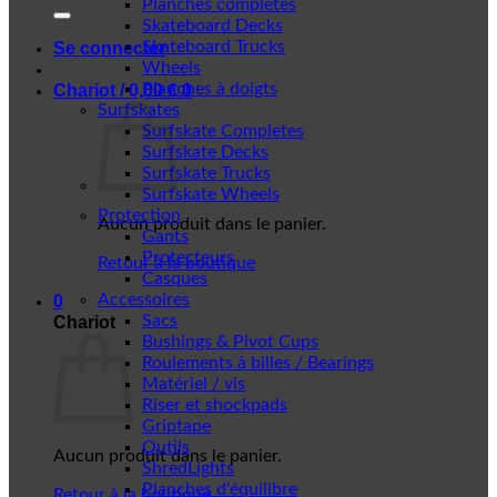
Planches complètes
Skateboard Decks
Skateboard Trucks
Se connecter
Wheels
Planches à doigts
Chariot /
0,00
€
0
Surfskates
Surfskate Completes
Surfskate Decks
Surfskate Trucks
Surfskate Wheels
Protection
Aucun produit dans le panier.
Gants
Protecteurs
Retour à la boutique
Casques
Accessoires
0
Sacs
Chariot
Bushings & Pivot Cups
Roulements à billes / Bearings
Matériel / vis
Riser et shockpads
Griptape
Outils
Aucun produit dans le panier.
ShredLights
Planches d'équilibre
Retour à la boutique