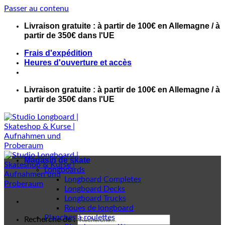
Passer au contenu
Livraison gratuite : à partir de 100€ en Allemagne / à
partir de 350€ dans l'UE
Frais d'expédition
Heures d'ouverture et accès
Livraison gratuite : à partir de 100€ en Allemagne / à
partir de 350€ dans l'UE
Magasin de skate
Longboards
Longboard Completes
Longboard Decks
Longboard Trucks
Roues de longboard
Planches à roulettes
Recherche de :