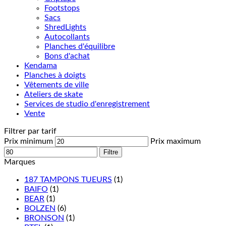
Footstops
Sacs
ShredLights
Autocollants
Planches d'équilibre
Bons d'achat
Kendama
Planches à doigts
Vêtements de ville
Ateliers de skate
Services de studio d'enregistrement
Vente
Filtrer par tarif
Prix minimum
Prix maximum
Filtre
Marques
187 TAMPONS TUEURS
(1)
BAIFO
(1)
BEAR
(1)
BOLZEN
(6)
BRONSON
(1)