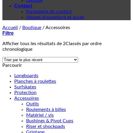
L'équipe
Contact
Formulaire de contact
Heures d'ouverture et accès
Accueil
/
Boutique
/
Accessoires
Filtre
Afficher tous les résultats de 2
Classés par ordre
chronologique
Parcourir
Longboards
Planches à roulettes
Surfskates
Protection
Accessoires
Outils
Roulements à billes
Matériel / vis
Bushings & Pivot Cups
Riser et shockpads
Griptape