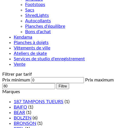
Footstops
Sacs
ShredLights
Autocollants
Planches d'équilibre
Bons d'achat
Kendama
Planches à doigts
Vêtements de ville
Ateliers de skate
Services de studio d'enregistrement
Vente
Filtrer par tarif
Prix minimum
Prix maximum
Filtre
Marques
187 TAMPONS TUEURS
(1)
BAIFO
(1)
BEAR
(1)
BOLZEN
(6)
BRONSON
(1)