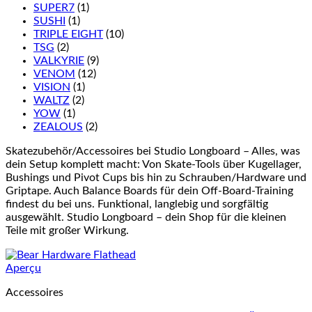
SUPER7
(1)
SUSHI
(1)
TRIPLE EIGHT
(10)
TSG
(2)
VALKYRIE
(9)
VENOM
(12)
VISION
(1)
WALTZ
(2)
YOW
(1)
ZEALOUS
(2)
Skatezubehör/Accessoires bei Studio Longboard – Alles, was
dein Setup komplett macht: Von Skate-Tools über Kugellager,
Bushings und Pivot Cups bis hin zu Schrauben/Hardware und
Griptape. Auch Balance Boards für dein Off-Board-Training
findest du bei uns. Funktional, langlebig und sorgfältig
ausgewählt. Studio Longboard – dein Shop für die kleinen
Teile mit großer Wirkung.
Aperçu
Accessoires