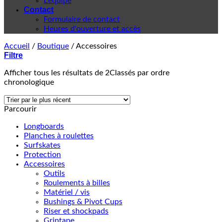
L'équipe
Contact
Formulaire de contact
Heures d'ouverture et accès
Accueil
/
Boutique
/
Accessoires
Filtre
Afficher tous les résultats de 2
Classés par ordre
chronologique
Parcourir
Longboards
Planches à roulettes
Surfskates
Protection
Accessoires
Outils
Roulements à billes
Matériel / vis
Bushings & Pivot Cups
Riser et shockpads
Griptape