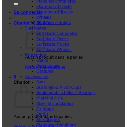
Planches complètes
Skateboard Decks
Skateboard Trucks
Se connecter
Wheels
Planches à doigts
Chariot /
0,00
€
0
Surfskates
Surfskate Completes
Surfskate Decks
Surfskate Trucks
Surfskate Wheels
Protection
Aucun produit dans le panier.
Gants
Protecteurs
Retour à la boutique
Casques
Accessoires
0
Sacs
Chariot
Bushings & Pivot Cups
Roulements à billes / Bearings
Matériel / vis
Riser et shockpads
Griptape
Outils
Aucun produit dans le panier.
ShredLights
Planches d'équilibre
Retour à la boutique