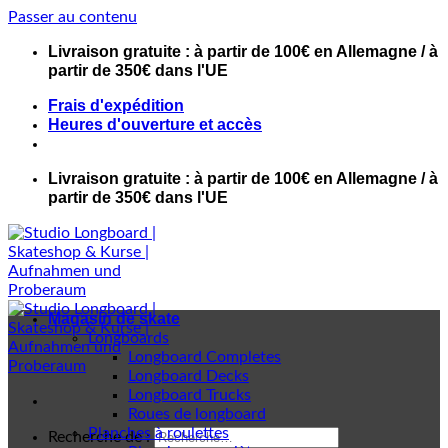
Passer au contenu
Livraison gratuite : à partir de 100€ en Allemagne / à
partir de 350€ dans l'UE
Frais d'expédition
Heures d'ouverture et accès
Livraison gratuite : à partir de 100€ en Allemagne / à
partir de 350€ dans l'UE
Magasin de skate
Longboards
Longboard Completes
Longboard Decks
Longboard Trucks
Roues de longboard
Planches à roulettes
Recherche de :