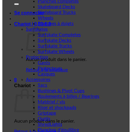
Planches complètes
Skateboard Decks
Skateboard Trucks
Se connecter
Wheels
Planches à doigts
Chariot /
0,00
€
0
Surfskates
Surfskate Completes
Surfskate Decks
Surfskate Trucks
Surfskate Wheels
Protection
Aucun produit dans le panier.
Gants
Protecteurs
Retour à la boutique
Casques
Accessoires
0
Sacs
Chariot
Bushings & Pivot Cups
Roulements à billes / Bearings
Matériel / vis
Riser et shockpads
Griptape
Outils
Aucun produit dans le panier.
ShredLights
Planches d'équilibre
Retour à la boutique