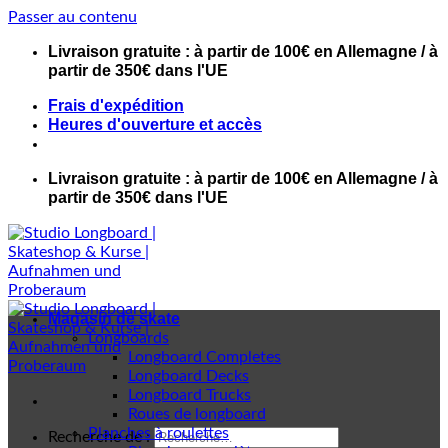
Passer au contenu
Livraison gratuite : à partir de 100€ en Allemagne / à
partir de 350€ dans l'UE
Frais d'expédition
Heures d'ouverture et accès
Livraison gratuite : à partir de 100€ en Allemagne / à
partir de 350€ dans l'UE
Magasin de skate
Longboards
Longboard Completes
Longboard Decks
Longboard Trucks
Roues de longboard
Planches à roulettes
Recherche de :