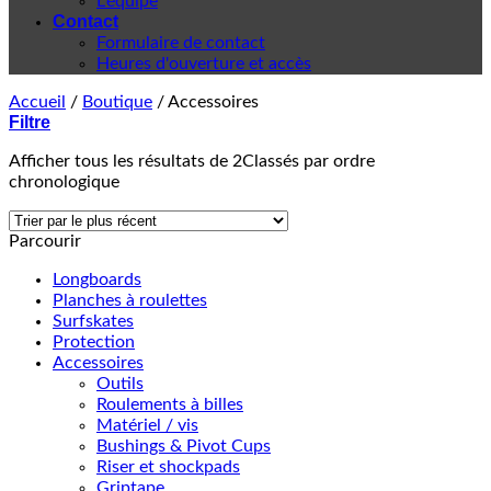
L'équipe
Contact
Formulaire de contact
Heures d'ouverture et accès
Accueil
/
Boutique
/
Accessoires
Filtre
Afficher tous les résultats de 2
Classés par ordre
chronologique
Parcourir
Longboards
Planches à roulettes
Surfskates
Protection
Accessoires
Outils
Roulements à billes
Matériel / vis
Bushings & Pivot Cups
Riser et shockpads
Griptape