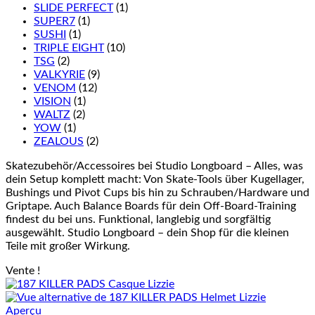
SLIDE PERFECT
(1)
SUPER7
(1)
SUSHI
(1)
TRIPLE EIGHT
(10)
TSG
(2)
VALKYRIE
(9)
VENOM
(12)
VISION
(1)
WALTZ
(2)
YOW
(1)
ZEALOUS
(2)
Skatezubehör/Accessoires bei Studio Longboard – Alles, was
dein Setup komplett macht: Von Skate-Tools über Kugellager,
Bushings und Pivot Cups bis hin zu Schrauben/Hardware und
Griptape. Auch Balance Boards für dein Off-Board-Training
findest du bei uns. Funktional, langlebig und sorgfältig
ausgewählt. Studio Longboard – dein Shop für die kleinen
Teile mit großer Wirkung.
Vente !
Aperçu