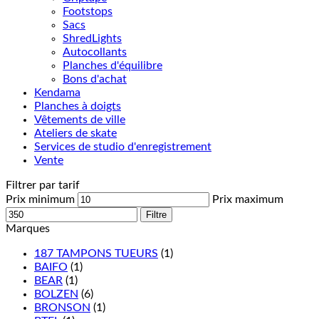
Footstops
Sacs
ShredLights
Autocollants
Planches d'équilibre
Bons d'achat
Kendama
Planches à doigts
Vêtements de ville
Ateliers de skate
Services de studio d'enregistrement
Vente
Filtrer par tarif
Prix minimum
Prix maximum
Filtre
Marques
187 TAMPONS TUEURS
(1)
BAIFO
(1)
BEAR
(1)
BOLZEN
(6)
BRONSON
(1)