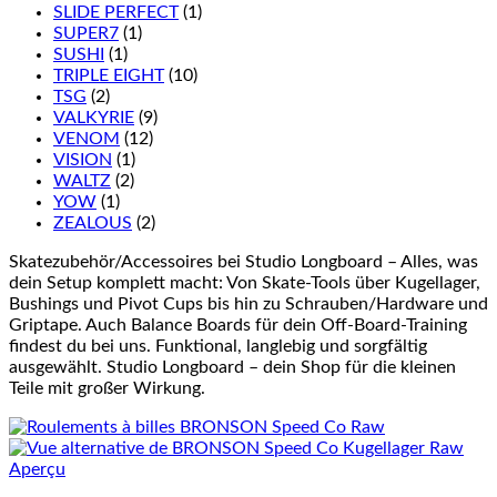
SLIDE PERFECT
(1)
SUPER7
(1)
SUSHI
(1)
TRIPLE EIGHT
(10)
TSG
(2)
VALKYRIE
(9)
VENOM
(12)
VISION
(1)
WALTZ
(2)
YOW
(1)
ZEALOUS
(2)
Skatezubehör/Accessoires bei Studio Longboard – Alles, was
dein Setup komplett macht: Von Skate-Tools über Kugellager,
Bushings und Pivot Cups bis hin zu Schrauben/Hardware und
Griptape. Auch Balance Boards für dein Off-Board-Training
findest du bei uns. Funktional, langlebig und sorgfältig
ausgewählt. Studio Longboard – dein Shop für die kleinen
Teile mit großer Wirkung.
Aperçu