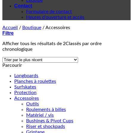
L'équipe
Contact
Formulaire de contact
Heures d'ouverture et accès
Accueil
/
Boutique
/
Accessoires
Filtre
Afficher tous les résultats de 2
Classés par ordre
chronologique
Parcourir
Longboards
Planches à roulettes
Surfskates
Protection
Accessoires
Outils
Roulements à billes
Matériel / vis
Bushings & Pivot Cups
Riser et shockpads
Griptape