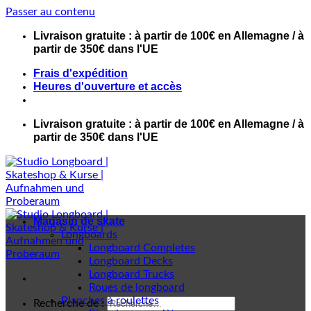
Passer au contenu
Livraison gratuite : à partir de 100€ en Allemagne / à
partir de 350€ dans l'UE
Frais d'expédition
Heures d'ouverture et accès
Livraison gratuite : à partir de 100€ en Allemagne / à
partir de 350€ dans l'UE
Magasin de skate
Longboards
Longboard Completes
Longboard Decks
Longboard Trucks
Roues de longboard
Planches à roulettes
Recherche de :