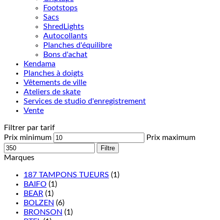
Footstops
Sacs
ShredLights
Autocollants
Planches d'équilibre
Bons d'achat
Kendama
Planches à doigts
Vêtements de ville
Ateliers de skate
Services de studio d'enregistrement
Vente
Filtrer par tarif
Prix minimum
Prix maximum
Filtre
Marques
187 TAMPONS TUEURS
(1)
BAIFO
(1)
BEAR
(1)
BOLZEN
(6)
BRONSON
(1)