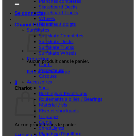
Planches complètes
Skateboard Decks
Skateboard Trucks
Se connecter
Wheels
Planches à doigts
Chariot /
0,00
€
0
Surfskates
Surfskate Completes
Surfskate Decks
Surfskate Trucks
Surfskate Wheels
Protection
Aucun produit dans le panier.
Gants
Protecteurs
Retour à la boutique
Casques
Accessoires
0
Sacs
Chariot
Bushings & Pivot Cups
Roulements à billes / Bearings
Matériel / vis
Riser et shockpads
Griptape
Outils
Aucun produit dans le panier.
ShredLights
Planches d'équilibre
Retour à la boutique