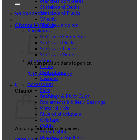
Planches complètes
Skateboard Decks
Skateboard Trucks
Se connecter
Wheels
Planches à doigts
Chariot /
0,00
€
0
Surfskates
Surfskate Completes
Surfskate Decks
Surfskate Trucks
Surfskate Wheels
Protection
Aucun produit dans le panier.
Gants
Protecteurs
Retour à la boutique
Casques
Accessoires
0
Sacs
Chariot
Bushings & Pivot Cups
Roulements à billes / Bearings
Matériel / vis
Riser et shockpads
Griptape
Outils
Aucun produit dans le panier.
ShredLights
Planches d'équilibre
Retour à la boutique