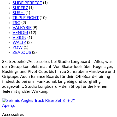
SLIDE PERFECT
(1)
SUPER7
(1)
SUSHI
(1)
TRIPLE EIGHT
(10)
TSG
(2)
VALKYRIE
(9)
VENOM
(12)
VISION
(1)
WALTZ
(2)
YOW
(1)
ZEALOUS
(2)
Skatezubehör/Accessoires bei Studio Longboard – Alles, was
dein Setup komplett macht: Von Skate-Tools über Kugellager,
Bushings und Pivot Cups bis hin zu Schrauben/Hardware und
Griptape. Auch Balance Boards für dein Off-Board-Training
findest du bei uns. Funktional, langlebig und sorgfältig
ausgewählt. Studio Longboard – dein Shop für die kleinen
Teile mit großer Wirkung.
Aperçu
Accessoires