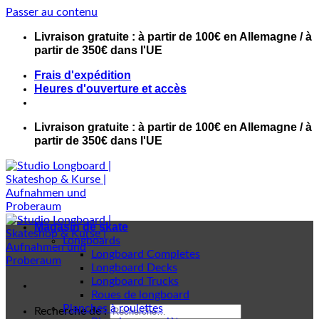
Passer au contenu
Livraison gratuite : à partir de 100€ en Allemagne / à
partir de 350€ dans l'UE
Frais d'expédition
Heures d'ouverture et accès
Livraison gratuite : à partir de 100€ en Allemagne / à
partir de 350€ dans l'UE
Magasin de skate
Longboards
Longboard Completes
Longboard Decks
Longboard Trucks
Roues de longboard
Planches à roulettes
Recherche de :