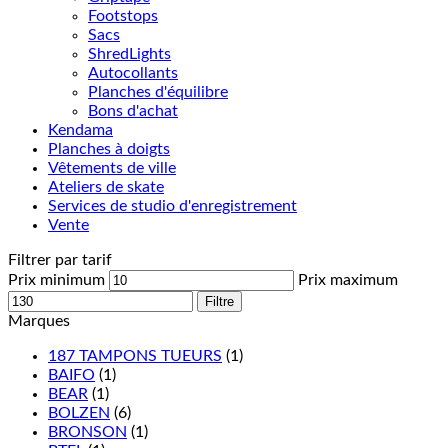
Footstops
Sacs
ShredLights
Autocollants
Planches d'équilibre
Bons d'achat
Kendama
Planches à doigts
Vêtements de ville
Ateliers de skate
Services de studio d'enregistrement
Vente
Filtrer par tarif
Prix minimum
Prix maximum
Filtre
Marques
187 TAMPONS TUEURS
(1)
BAIFO
(1)
BEAR
(1)
BOLZEN
(6)
BRONSON
(1)