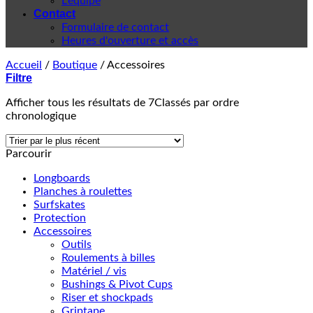
L'équipe
Contact
Formulaire de contact
Heures d'ouverture et accès
Accueil
/
Boutique
/
Accessoires
Filtre
Afficher tous les résultats de 7
Classés par ordre
chronologique
Parcourir
Longboards
Planches à roulettes
Surfskates
Protection
Accessoires
Outils
Roulements à billes
Matériel / vis
Bushings & Pivot Cups
Riser et shockpads
Griptape