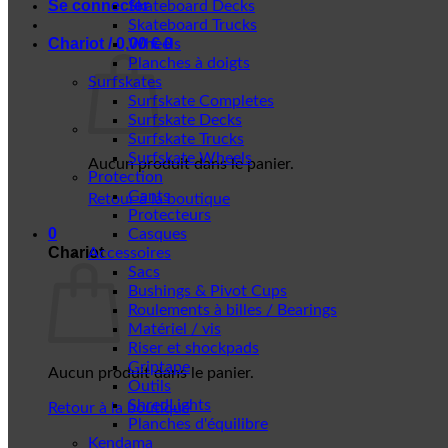
Se connecter
Skateboard Decks
Skateboard Trucks
Chariot /
0,00
€
0
Wheels
Planches à doigts
Surfskates
Surfskate Completes
Surfskate Decks
Surfskate Trucks
Surfskate Wheels
Aucun produit dans le panier.
Protection
Gants
Retour à la boutique
Protecteurs
0
Casques
Chariot
Accessoires
Sacs
Bushings & Pivot Cups
Roulements à billes / Bearings
Matériel / vis
Riser et shockpads
Griptape
Aucun produit dans le panier.
Outils
ShredLights
Retour à la boutique
Planches d'équilibre
Kendama