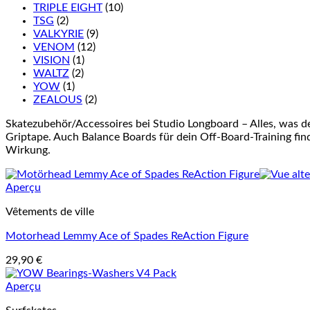
TRIPLE EIGHT
(10)
TSG
(2)
VALKYRIE
(9)
VENOM
(12)
VISION
(1)
WALTZ
(2)
YOW
(1)
ZEALOUS
(2)
Skatezubehör/Accessoires bei Studio Longboard – Alles, was d
Griptape. Auch Balance Boards für dein Off-Board-Training finde
Wirkung.
Aperçu
Vêtements de ville
Motorhead Lemmy Ace of Spades ReAction Figure
29,90
€
Aperçu