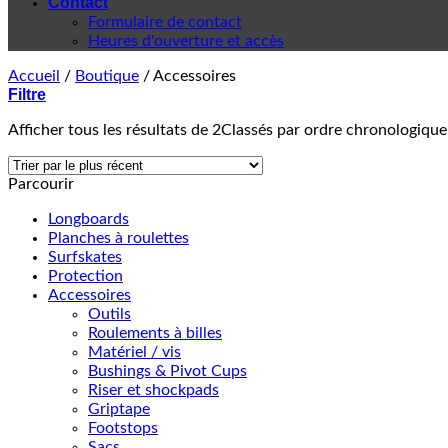
Contact
Formulaire de contact
Heures d'ouverture et accès
Accueil
/
Boutique
/
Accessoires
Filtre
Afficher tous les résultats de 2
Classés par ordre chronologique
Parcourir
Longboards
Planches à roulettes
Surfskates
Protection
Accessoires
Outils
Roulements à billes
Matériel / vis
Bushings & Pivot Cups
Riser et shockpads
Griptape
Footstops
Sacs