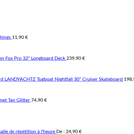
hings
11,90
€
 Fox Pro 32" Longboard Deck
239,90
€
LANDYACHTZ Tugboat Nightfall 30” Cruiser Skateboard
198
et Tan Glitter
74,90
€
alle de répétition à l'heure
De :
24,90
€