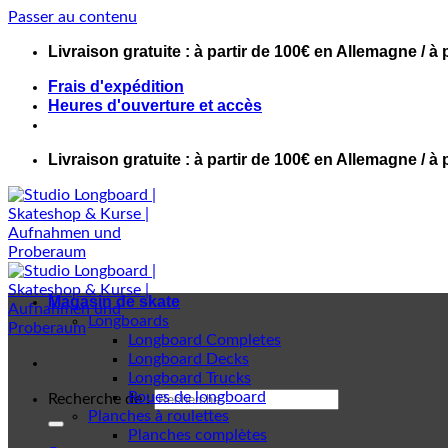
Passer au contenu
Livraison gratuite : à partir de 100€ en Allemagne / à 
Frais d'expédition
Heures d'ouverture et accès
Livraison gratuite : à partir de 100€ en Allemagne / à 
Magasin de skate
Longboards
Longboard Completes
Longboard Decks
Longboard Trucks
Roues de longboard
Recherche de :
Planches à roulettes
Planches complètes