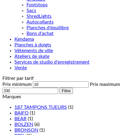
Footstops
Sacs
ShredLights
Autocollants
Planches d'équilibre
Bons d'achat
Kendama
Planches à doigts
Vêtements de ville
Ateliers de skate
Services de studio d'enregistrement
Vente
Filtrer par tarif
Prix minimum
Prix maximum
Filtre
Marques
187 TAMPONS TUEURS
(1)
BAIFO
(1)
BEAR
(1)
BOLZEN
(6)
BRONSON
(1)