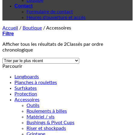
L'équipe
Contact
Formulaire de contact
Heures d'ouverture et accès
Accueil
/
Boutique
/
Accessoires
Filtre
Afficher tous les résultats de 2
Classés par ordre
chronologique
Parcourir
Longboards
Planches à roulettes
Surfskates
Protection
Accessoires
Outils
Roulements à billes
Matériel / vis
Bushings & Pivot Cups
Riser et shockpads
Griptape