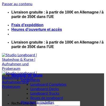
Passer au contenu
Livraison gratuite : à partir de 100€ en Allemagne / à
partir de 350€ dans l'UE
Frais d'expédition
Heures d'ouverture et accès
Livraison gratuite : à partir de 100€ en Allemagne / à
partir de 350€ dans l'UE
Magasin de skate
Longboards
Longboard Completes
Longboard Decks
Longboard Trucks
Roues de longboard
Planches à roulettes
Recherche de :