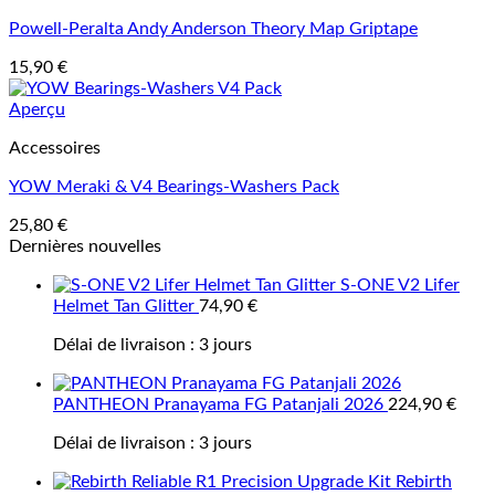
Powell-Peralta Andy Anderson Theory Map Griptape
15,90
€
Aperçu
Accessoires
YOW Meraki & V4 Bearings-Washers Pack
25,80
€
Dernières nouvelles
S-ONE V2 Lifer
Helmet Tan Glitter
74,90
€
Délai de livraison :
3 jours
PANTHEON Pranayama FG Patanjali 2026
224,90
€
Délai de livraison :
3 jours
Rebirth