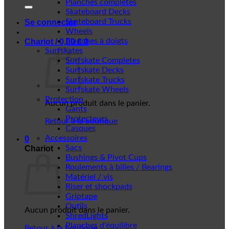
Planches complètes
Skateboard Decks
Skateboard Trucks
Se connecter
Wheels
Planches à doigts
Chariot /
0,00
€
0
Surfskates
Surfskate Completes
Surfskate Decks
Surfskate Trucks
Surfskate Wheels
Protection
Aucun produit dans le panier.
Gants
Protecteurs
Retour à la boutique
Casques
Accessoires
0
Sacs
Chariot
Bushings & Pivot Cups
Roulements à billes / Bearings
Matériel / vis
Riser et shockpads
Griptape
Outils
Aucun produit dans le panier.
ShredLights
Planches d'équilibre
Retour à la boutique