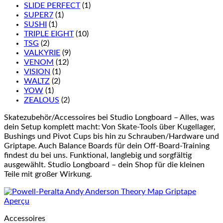
SLIDE PERFECT
(1)
SUPER7
(1)
SUSHI
(1)
TRIPLE EIGHT
(10)
TSG
(2)
VALKYRIE
(9)
VENOM
(12)
VISION
(1)
WALTZ
(2)
YOW
(1)
ZEALOUS
(2)
Skatezubehör/Accessoires bei Studio Longboard – Alles, was
dein Setup komplett macht: Von Skate-Tools über Kugellager,
Bushings und Pivot Cups bis hin zu Schrauben/Hardware und
Griptape. Auch Balance Boards für dein Off-Board-Training
findest du bei uns. Funktional, langlebig und sorgfältig
ausgewählt. Studio Longboard – dein Shop für die kleinen
Teile mit großer Wirkung.
Aperçu
Accessoires