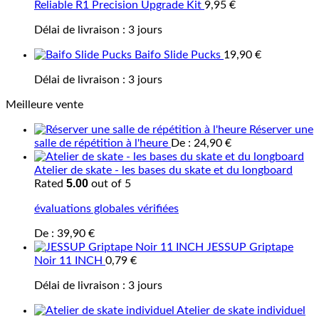
Reliable R1 Precision Upgrade Kit
9,95
€
Délai de livraison :
3 jours
Baifo Slide Pucks
19,90
€
Délai de livraison :
3 jours
Meilleure vente
Réserver une
salle de répétition à l'heure
De :
24,90
€
Atelier de skate - les bases du skate et du longboard
5.00
Rated
out of 5
évaluations globales vérifiées
De :
39,90
€
JESSUP Griptape
Noir 11 INCH
0,79
€
Délai de livraison :
3 jours
Atelier de skate individuel