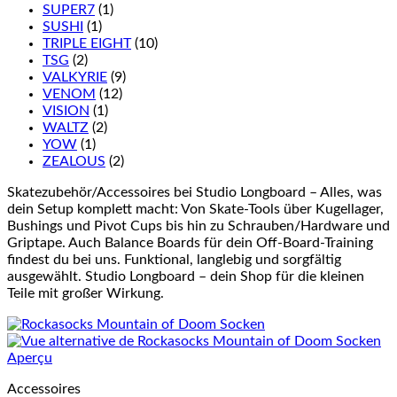
SUPER7
(1)
SUSHI
(1)
TRIPLE EIGHT
(10)
TSG
(2)
VALKYRIE
(9)
VENOM
(12)
VISION
(1)
WALTZ
(2)
YOW
(1)
ZEALOUS
(2)
Skatezubehör/Accessoires bei Studio Longboard – Alles, was
dein Setup komplett macht: Von Skate-Tools über Kugellager,
Bushings und Pivot Cups bis hin zu Schrauben/Hardware und
Griptape. Auch Balance Boards für dein Off-Board-Training
findest du bei uns. Funktional, langlebig und sorgfältig
ausgewählt. Studio Longboard – dein Shop für die kleinen
Teile mit großer Wirkung.
Aperçu
Accessoires