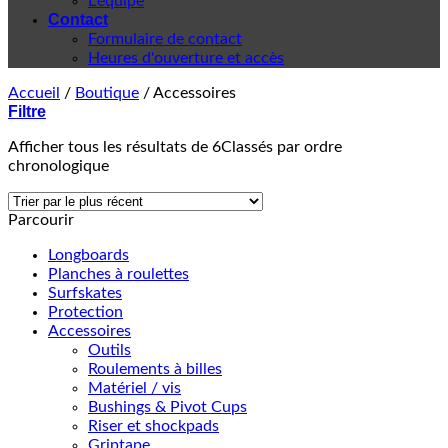
L'équipe
Contact
Formulaire de contact
Heures d'ouverture et accès
Accueil
/
Boutique
/
Accessoires
Filtre
Afficher tous les résultats de 6
Classés par ordre
chronologique
Parcourir
Longboards
Planches à roulettes
Surfskates
Protection
Accessoires
Outils
Roulements à billes
Matériel / vis
Bushings & Pivot Cups
Riser et shockpads
Griptape