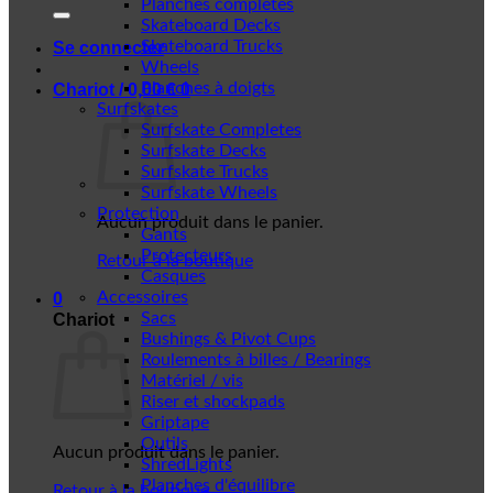
Planches complètes
Skateboard Decks
Skateboard Trucks
Se connecter
Wheels
Planches à doigts
Chariot /
0,00
€
0
Surfskates
Surfskate Completes
Surfskate Decks
Surfskate Trucks
Surfskate Wheels
Protection
Aucun produit dans le panier.
Gants
Protecteurs
Retour à la boutique
Casques
Accessoires
0
Sacs
Chariot
Bushings & Pivot Cups
Roulements à billes / Bearings
Matériel / vis
Riser et shockpads
Griptape
Outils
Aucun produit dans le panier.
ShredLights
Planches d'équilibre
Retour à la boutique