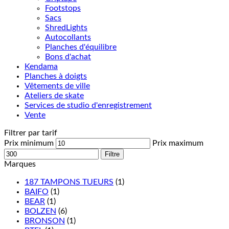
Footstops
Sacs
ShredLights
Autocollants
Planches d'équilibre
Bons d'achat
Kendama
Planches à doigts
Vêtements de ville
Ateliers de skate
Services de studio d'enregistrement
Vente
Filtrer par tarif
Prix minimum
Prix maximum
Filtre
Marques
187 TAMPONS TUEURS
(1)
BAIFO
(1)
BEAR
(1)
BOLZEN
(6)
BRONSON
(1)