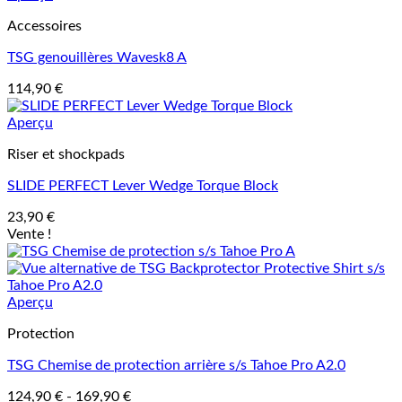
Accessoires
TSG genouillères Wavesk8 A
114,90
€
Aperçu
Riser et shockpads
SLIDE PERFECT Lever Wedge Torque Block
23,90
€
Vente !
Aperçu
Protection
TSG Chemise de protection arrière s/s Tahoe Pro A2.0
124,90
€
-
169,90
€