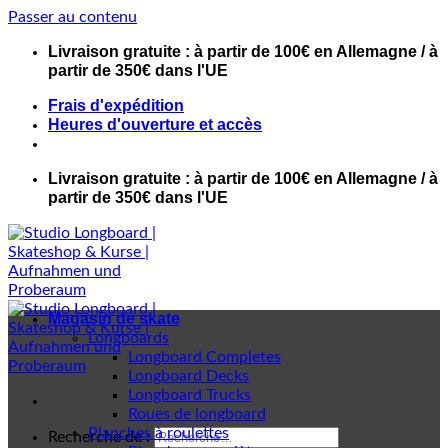
Passer au contenu
Livraison gratuite : à partir de 100€ en Allemagne / à
partir de 350€ dans l'UE
Frais d'expédition
Heures d'ouverture et accès
Livraison gratuite : à partir de 100€ en Allemagne / à
partir de 350€ dans l'UE
Magasin de skate
Longboards
Longboard Completes
Longboard Decks
Longboard Trucks
Roues de longboard
Planches à roulettes
Recherche de :