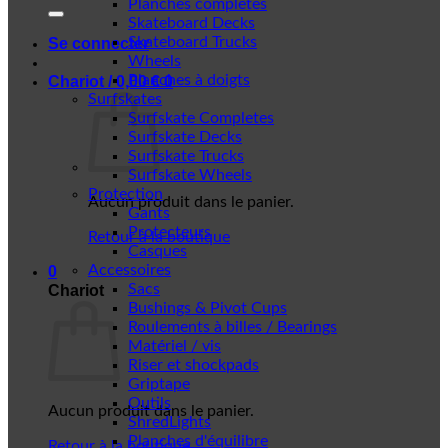
Planches complètes
Skateboard Decks
Skateboard Trucks
Se connecter
Wheels
Planches à doigts
Chariot /
0,00
€
0
Surfskates
Surfskate Completes
Surfskate Decks
Surfskate Trucks
Surfskate Wheels
Protection
Aucun produit dans le panier.
Gants
Protecteurs
Retour à la boutique
Casques
Accessoires
0
Sacs
Chariot
Bushings & Pivot Cups
Roulements à billes / Bearings
Matériel / vis
Riser et shockpads
Griptape
Outils
Aucun produit dans le panier.
ShredLights
Planches d'équilibre
Retour à la boutique