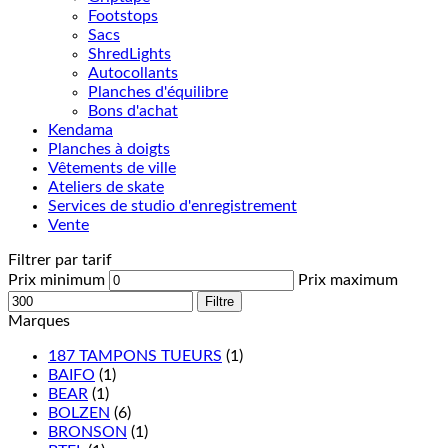
Footstops
Sacs
ShredLights
Autocollants
Planches d'équilibre
Bons d'achat
Kendama
Planches à doigts
Vêtements de ville
Ateliers de skate
Services de studio d'enregistrement
Vente
Filtrer par tarif
Prix minimum
Prix maximum
Filtre
Marques
187 TAMPONS TUEURS
(1)
BAIFO
(1)
BEAR
(1)
BOLZEN
(6)
BRONSON
(1)