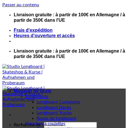
Passer au contenu
Livraison gratuite : à partir de 100€ en Allemagne / à
partir de 350€ dans l'UE
Frais d'expédition
Heures d'ouverture et accès
Livraison gratuite : à partir de 100€ en Allemagne / à
partir de 350€ dans l'UE
Magasin de skate
Longboards
Longboard Completes
Longboard Decks
Longboard Trucks
Roues de longboard
Planches à roulettes
Recherche de :