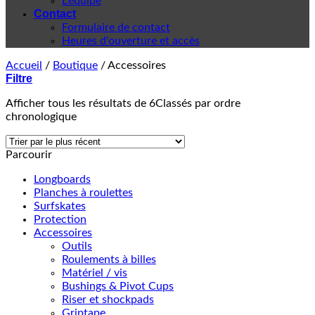
L'équipe
Contact
Formulaire de contact
Heures d'ouverture et accès
Accueil
/
Boutique
/
Accessoires
Filtre
Afficher tous les résultats de 6
Classés par ordre
chronologique
Parcourir
Longboards
Planches à roulettes
Surfskates
Protection
Accessoires
Outils
Roulements à billes
Matériel / vis
Bushings & Pivot Cups
Riser et shockpads
Griptape