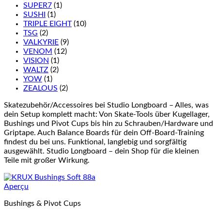
SUPER7
(1)
SUSHI
(1)
TRIPLE EIGHT
(10)
TSG
(2)
VALKYRIE
(9)
VENOM
(12)
VISION
(1)
WALTZ
(2)
YOW
(1)
ZEALOUS
(2)
Skatezubehör/Accessoires bei Studio Longboard – Alles, was
dein Setup komplett macht: Von Skate-Tools über Kugellager,
Bushings und Pivot Cups bis hin zu Schrauben/Hardware und
Griptape. Auch Balance Boards für dein Off-Board-Training
findest du bei uns. Funktional, langlebig und sorgfältig
ausgewählt. Studio Longboard – dein Shop für die kleinen
Teile mit großer Wirkung.
Aperçu
Bushings & Pivot Cups