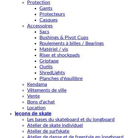
Protection
Gants
Protecteurs
Casques
Accessoires
Sacs
Bushings & Pivot Cups
Roulements à billes / Bearings
Matériel / vis
Riser et shockpads
Griptape
Outils
ShredLights
Planches d'équilibre
Kendama
Vêtements de ville
Vente
Bons d'achat
Location
leçons de skate
Les bases du skateboard et du longboard
Atelier de skate individuel
Atelier de surfskate
Atelier de danse et de freestyle en longboard