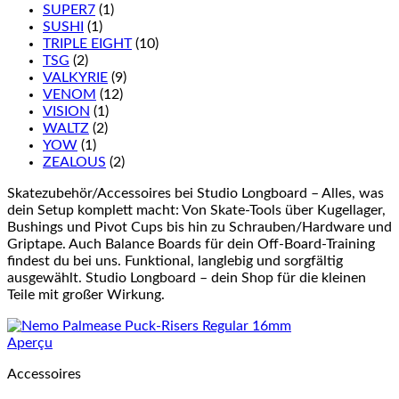
SUPER7
(1)
SUSHI
(1)
TRIPLE EIGHT
(10)
TSG
(2)
VALKYRIE
(9)
VENOM
(12)
VISION
(1)
WALTZ
(2)
YOW
(1)
ZEALOUS
(2)
Skatezubehör/Accessoires bei Studio Longboard – Alles, was
dein Setup komplett macht: Von Skate-Tools über Kugellager,
Bushings und Pivot Cups bis hin zu Schrauben/Hardware und
Griptape. Auch Balance Boards für dein Off-Board-Training
findest du bei uns. Funktional, langlebig und sorgfältig
ausgewählt. Studio Longboard – dein Shop für die kleinen
Teile mit großer Wirkung.
Aperçu
Accessoires