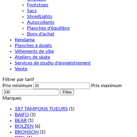
Footstops
Sacs
ShredLights
Autocollants
Planches d'équilibre
Bons d'achat
Kendama
Planches à doigts
Vêtements de ville
Ateliers de skate
Services de studio d'enregistrement
Vente
Filtrer par tarif
Prix minimum
Prix maximum
Filtre
Marques
187 TAMPONS TUEURS
(1)
BAIFO
(1)
BEAR
(1)
BOLZEN
(6)
BRONSON
(1)