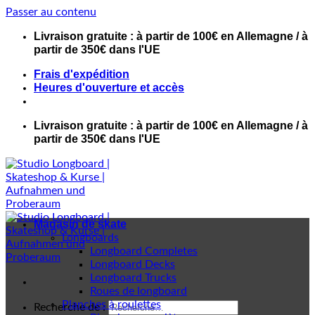
Passer au contenu
Livraison gratuite : à partir de 100€ en Allemagne / à
partir de 350€ dans l'UE
Frais d'expédition
Heures d'ouverture et accès
Livraison gratuite : à partir de 100€ en Allemagne / à
partir de 350€ dans l'UE
Magasin de skate
Longboards
Longboard Completes
Longboard Decks
Longboard Trucks
Roues de longboard
Planches à roulettes
Recherche de :