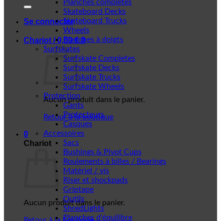
Planches complètes
Skateboard Decks
Skateboard Trucks
Se connecter
Wheels
Planches à doigts
Chariot /
0,00
€
0
Surfskates
Surfskate Completes
Surfskate Decks
Surfskate Trucks
Surfskate Wheels
Protection
Aucun produit dans le panier.
Gants
Protecteurs
Retour à la boutique
Casques
Accessoires
0
Sacs
Chariot
Bushings & Pivot Cups
Roulements à billes / Bearings
Matériel / vis
Riser et shockpads
Griptape
Outils
Aucun produit dans le panier.
ShredLights
Planches d'équilibre
Retour à la boutique