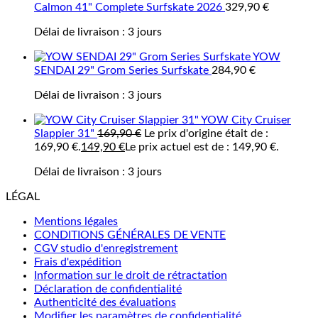
Calmon 41" Complete Surfskate 2026
329,90
€
Délai de livraison :
3 jours
YOW
SENDAI 29" Grom Series Surfskate
284,90
€
Délai de livraison :
3 jours
YOW City Cruiser
Slappier 31"
169,90
€
Le prix d'origine était de :
169,90 €.
149,90
€
Le prix actuel est de : 149,90 €.
Délai de livraison :
3 jours
LÉGAL
Mentions légales
CONDITIONS GÉNÉRALES DE VENTE
CGV studio d'enregistrement
Frais d'expédition
Information sur le droit de rétractation
Déclaration de confidentialité
Authenticité des évaluations
Modifier les paramètres de confidentialité