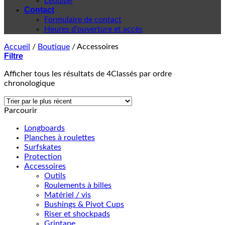
L'équipe
Contact
Formulaire de contact
Heures d'ouverture et accès
Accueil
/
Boutique
/
Accessoires
Filtre
Afficher tous les résultats de 4
Classés par ordre
chronologique
Parcourir
Longboards
Planches à roulettes
Surfskates
Protection
Accessoires
Outils
Roulements à billes
Matériel / vis
Bushings & Pivot Cups
Riser et shockpads
Griptape