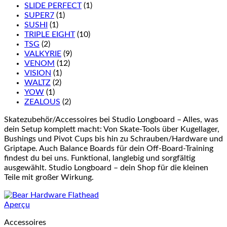
SLIDE PERFECT
(1)
SUPER7
(1)
SUSHI
(1)
TRIPLE EIGHT
(10)
TSG
(2)
VALKYRIE
(9)
VENOM
(12)
VISION
(1)
WALTZ
(2)
YOW
(1)
ZEALOUS
(2)
Skatezubehör/Accessoires bei Studio Longboard – Alles, was
dein Setup komplett macht: Von Skate-Tools über Kugellager,
Bushings und Pivot Cups bis hin zu Schrauben/Hardware und
Griptape. Auch Balance Boards für dein Off-Board-Training
findest du bei uns. Funktional, langlebig und sorgfältig
ausgewählt. Studio Longboard – dein Shop für die kleinen
Teile mit großer Wirkung.
Aperçu
Accessoires