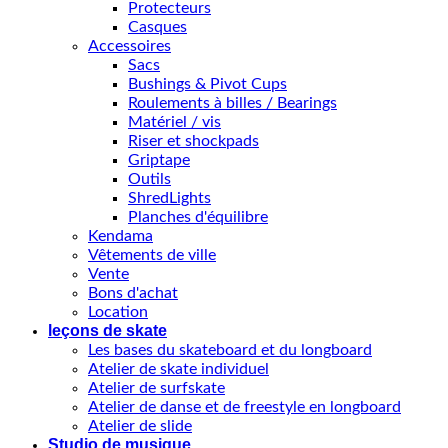
Protecteurs
Casques
Accessoires
Sacs
Bushings & Pivot Cups
Roulements à billes / Bearings
Matériel / vis
Riser et shockpads
Griptape
Outils
ShredLights
Planches d'équilibre
Kendama
Vêtements de ville
Vente
Bons d'achat
Location
leçons de skate
Les bases du skateboard et du longboard
Atelier de skate individuel
Atelier de surfskate
Atelier de danse et de freestyle en longboard
Atelier de slide
Studio de musique