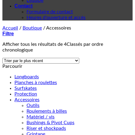
L'équipe
Contact
Formulaire de contact
Heures d'ouverture et accès
Accueil
/
Boutique
/
Accessoires
Filtre
Afficher tous les résultats de 4
Classés par ordre
chronologique
Parcourir
Longboards
Planches à roulettes
Surfskates
Protection
Accessoires
Outils
Roulements à billes
Matériel / vis
Bushings & Pivot Cups
Riser et shockpads
Griptape