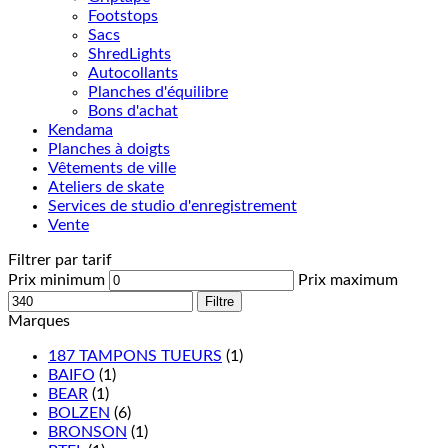
Footstops
Sacs
ShredLights
Autocollants
Planches d'équilibre
Bons d'achat
Kendama
Planches à doigts
Vêtements de ville
Ateliers de skate
Services de studio d'enregistrement
Vente
Filtrer par tarif
Prix minimum
Prix maximum
Filtre
Marques
187 TAMPONS TUEURS
(1)
BAIFO
(1)
BEAR
(1)
BOLZEN
(6)
BRONSON
(1)