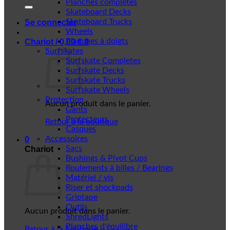
Planches complètes
Skateboard Decks
Skateboard Trucks
Se connecter
Wheels
Planches à doigts
Chariot /
0,00
€
0
Surfskates
Surfskate Completes
Surfskate Decks
Surfskate Trucks
Surfskate Wheels
Protection
Aucun produit dans le panier.
Gants
Protecteurs
Retour à la boutique
Casques
Accessoires
0
Sacs
Chariot
Bushings & Pivot Cups
Roulements à billes / Bearings
Matériel / vis
Riser et shockpads
Griptape
Outils
Aucun produit dans le panier.
ShredLights
Planches d'équilibre
Retour à la boutique