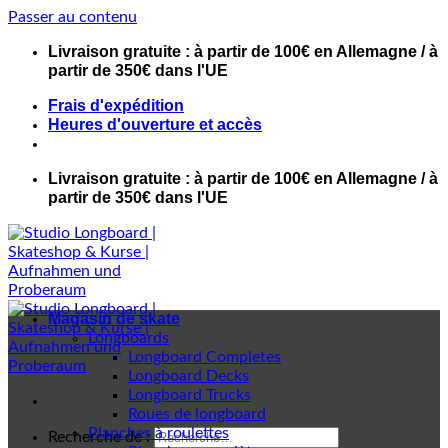
Passer au contenu
Livraison gratuite : à partir de 100€ en Allemagne / à
partir de 350€ dans l'UE
Frais d'expédition
Heures d'ouverture et accès
Livraison gratuite : à partir de 100€ en Allemagne / à
partir de 350€ dans l'UE
Magasin de skate
Longboards
Longboard Completes
Longboard Decks
Longboard Trucks
Roues de longboard
Planches à roulettes
Recherche de :