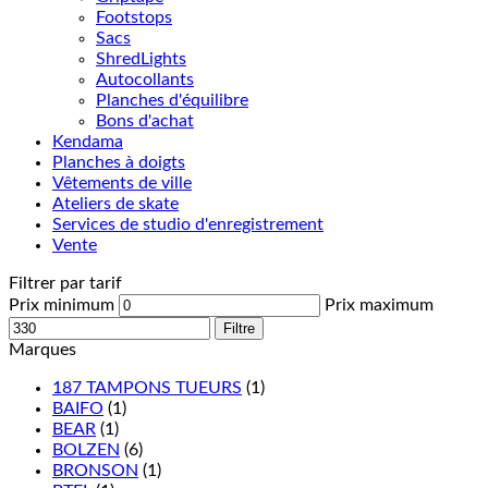
Footstops
Sacs
ShredLights
Autocollants
Planches d'équilibre
Bons d'achat
Kendama
Planches à doigts
Vêtements de ville
Ateliers de skate
Services de studio d'enregistrement
Vente
Filtrer par tarif
Prix minimum
Prix maximum
Filtre
Marques
187 TAMPONS TUEURS
(1)
BAIFO
(1)
BEAR
(1)
BOLZEN
(6)
BRONSON
(1)