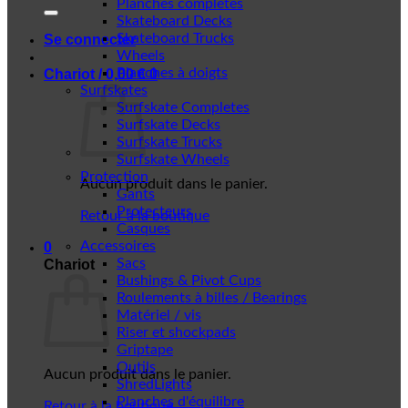
Planches complètes
Skateboard Decks
Skateboard Trucks
Se connecter
Wheels
Planches à doigts
Chariot /
0,00
€
0
Surfskates
Surfskate Completes
Surfskate Decks
Surfskate Trucks
Surfskate Wheels
Protection
Aucun produit dans le panier.
Gants
Protecteurs
Retour à la boutique
Casques
Accessoires
0
Sacs
Chariot
Bushings & Pivot Cups
Roulements à billes / Bearings
Matériel / vis
Riser et shockpads
Griptape
Outils
Aucun produit dans le panier.
ShredLights
Planches d'équilibre
Retour à la boutique