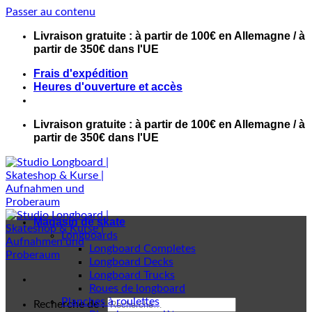
Passer au contenu
Livraison gratuite : à partir de 100€ en Allemagne / à
partir de 350€ dans l'UE
Frais d'expédition
Heures d'ouverture et accès
Livraison gratuite : à partir de 100€ en Allemagne / à
partir de 350€ dans l'UE
Magasin de skate
Longboards
Longboard Completes
Longboard Decks
Longboard Trucks
Roues de longboard
Planches à roulettes
Recherche de :