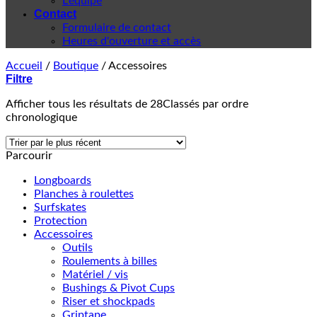
L'équipe
Contact
Formulaire de contact
Heures d'ouverture et accès
Accueil
/
Boutique
/
Accessoires
Filtre
Afficher tous les résultats de 28
Classés par ordre
chronologique
Parcourir
Longboards
Planches à roulettes
Surfskates
Protection
Accessoires
Outils
Roulements à billes
Matériel / vis
Bushings & Pivot Cups
Riser et shockpads
Griptape