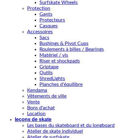
Surfskate Wheels
Protection
Gants
Protecteurs
Casques
Accessoires
Sacs
Bushings & Pivot Cups
Roulements à billes / Bearings
Matériel / vis
Riser et shockpads
Griptape
Outils
ShredLights
Planches d'équilibre
Kendama
Vêtements de ville
Vente
Bons d'achat
Location
leçons de skate
Les bases du skateboard et du longboard
Atelier de skate individuel
Atelier de surfskate