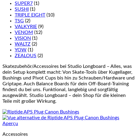
SUPER7
(1)
SUSHI
(1)
TRIPLE EIGHT
(10)
TSG
(2)
VALKYRIE
(9)
VENOM
(12)
VISION
(1)
WALTZ
(2)
YOW
(1)
ZEALOUS
(2)
Skatezubehör/Accessoires bei Studio Longboard – Alles, was
dein Setup komplett macht: Von Skate-Tools über Kugellager,
Bushings und Pivot Cups bis hin zu Schrauben/Hardware und
Griptape. Auch Balance Boards für dein Off-Board-Training
findest du bei uns. Funktional, langlebig und sorgfältig
ausgewählt. Studio Longboard – dein Shop für die kleinen
Teile mit großer Wirkung.
Aperçu
Accessoires