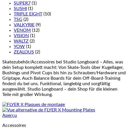
SUPER7
(1)
SUSHI
(1)
TRIPLE EIGHT
(10)
TSG
(2)
VALKYRIE
(9)
VENOM
(12)
VISION
(1)
WALTZ
(2)
YOW
(1)
ZEALOUS
(2)
Skatezubehör/Accessoires bei Studio Longboard – Alles, was
dein Setup komplett macht: Von Skate-Tools über Kugellager,
Bushings und Pivot Cups bis hin zu Schrauben/Hardware und
Griptape. Auch Balance Boards für dein Off-Board-Training
findest du bei uns. Funktional, langlebig und sorgfältig
ausgewählt. Studio Longboard – dein Shop für die kleinen
Teile mit großer Wirkung.
Aperçu
Accessoires