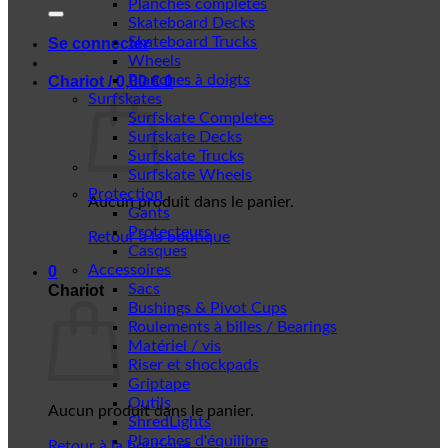
Planches complètes
Skateboard Decks
Skateboard Trucks
Se connecter
Wheels
Planches à doigts
Chariot /
0,00
€
0
Surfskates
Surfskate Completes
Surfskate Decks
Surfskate Trucks
Surfskate Wheels
Protection
Aucun produit dans le panier.
Gants
Protecteurs
Retour à la boutique
Casques
Accessoires
0
Sacs
Chariot
Bushings & Pivot Cups
Roulements à billes / Bearings
Matériel / vis
Riser et shockpads
Griptape
Outils
Aucun produit dans le panier.
ShredLights
Planches d'équilibre
Retour à la boutique