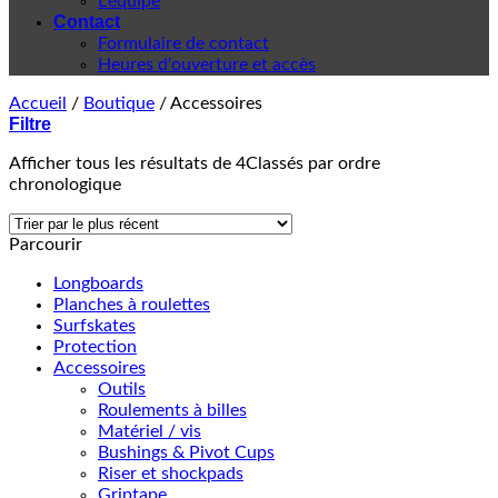
L'équipe
Contact
Formulaire de contact
Heures d'ouverture et accès
Accueil
/
Boutique
/
Accessoires
Filtre
Afficher tous les résultats de 4
Classés par ordre
chronologique
Parcourir
Longboards
Planches à roulettes
Surfskates
Protection
Accessoires
Outils
Roulements à billes
Matériel / vis
Bushings & Pivot Cups
Riser et shockpads
Griptape