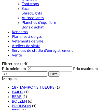
Footstops
Sacs
ShredLights
Autocollants
Planches d'équilibre
Bons d'achat
Kendama
Planches à doigts
Vêtements de ville
Ateliers de skate
Services de studio d'enregistrement
Vente
Filtrer par tarif
Prix minimum
Prix maximum
Filtre
Marques
187 TAMPONS TUEURS
(1)
BAIFO
(1)
BEAR
(1)
BOLZEN
(6)
BRONSON
(1)