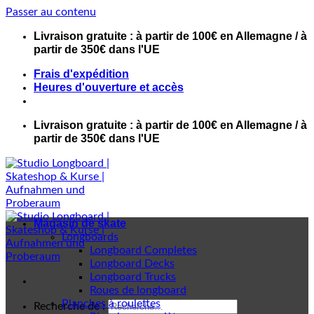
Passer au contenu
Livraison gratuite : à partir de 100€ en Allemagne / à
partir de 350€ dans l'UE
Frais d'expédition
Heures d'ouverture et accès
Livraison gratuite : à partir de 100€ en Allemagne / à
partir de 350€ dans l'UE
Magasin de skate
Longboards
Longboard Completes
Longboard Decks
Longboard Trucks
Roues de longboard
Planches à roulettes
Recherche de :