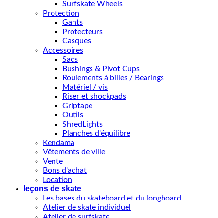
Surfskate Wheels
Protection
Gants
Protecteurs
Casques
Accessoires
Sacs
Bushings & Pivot Cups
Roulements à billes / Bearings
Matériel / vis
Riser et shockpads
Griptape
Outils
ShredLights
Planches d'équilibre
Kendama
Vêtements de ville
Vente
Bons d'achat
Location
leçons de skate
Les bases du skateboard et du longboard
Atelier de skate individuel
Atelier de surfskate