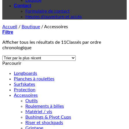
L'équipe
Contact
Formulaire de contact
Heures d'ouverture et accès
Accueil
/
Boutique
/
Accessoires
Filtre
Afficher tous les résultats de 11
Classés par ordre
chronologique
Parcourir
Longboards
Planches à roulettes
Surfskates
Protection
Accessoires
Outils
Roulements à billes
Matériel / vis
Bushings & Pivot Cups
Riser et shockpads
Griptape