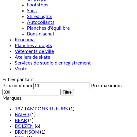
Footstops
Sacs
ShredLights
Autocollants
Planches d'équilibre
Bons d'achat
Kendama
Planches à doigts
Vêtements de ville
Ateliers de skate
Services de studio d'enregistrement
Vente
Filtrer par tarif
Prix minimum
Prix maximum
Filtre
Marques
187 TAMPONS TUEURS
(1)
BAIFO
(1)
BEAR
(1)
BOLZEN
(6)
BRONSON
(1)