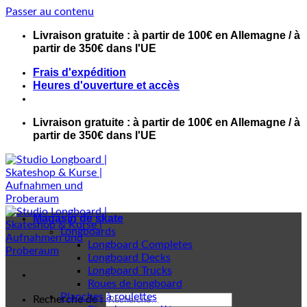
Passer au contenu
Livraison gratuite : à partir de 100€ en Allemagne / à
partir de 350€ dans l'UE
Frais d'expédition
Heures d'ouverture et accès
Livraison gratuite : à partir de 100€ en Allemagne / à
partir de 350€ dans l'UE
Magasin de skate
Longboards
Longboard Completes
Longboard Decks
Longboard Trucks
Roues de longboard
Planches à roulettes
Recherche de :