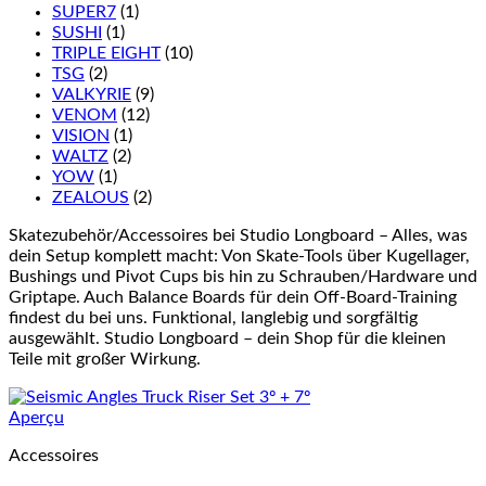
SUPER7
(1)
SUSHI
(1)
TRIPLE EIGHT
(10)
TSG
(2)
VALKYRIE
(9)
VENOM
(12)
VISION
(1)
WALTZ
(2)
YOW
(1)
ZEALOUS
(2)
Skatezubehör/Accessoires bei Studio Longboard – Alles, was
dein Setup komplett macht: Von Skate-Tools über Kugellager,
Bushings und Pivot Cups bis hin zu Schrauben/Hardware und
Griptape. Auch Balance Boards für dein Off-Board-Training
findest du bei uns. Funktional, langlebig und sorgfältig
ausgewählt. Studio Longboard – dein Shop für die kleinen
Teile mit großer Wirkung.
Aperçu
Accessoires