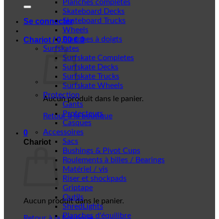
Planches complètes
Skateboard Decks
Skateboard Trucks
Se connecter
Wheels
Planches à doigts
Chariot /
0,00
€
0
Surfskates
Surfskate Completes
Surfskate Decks
Surfskate Trucks
Surfskate Wheels
Protection
Aucun produit dans le panier.
Gants
Protecteurs
Retour à la boutique
Casques
Accessoires
0
Sacs
Chariot
Bushings & Pivot Cups
Roulements à billes / Bearings
Matériel / vis
Riser et shockpads
Griptape
Outils
Aucun produit dans le panier.
ShredLights
Planches d'équilibre
Retour à la boutique