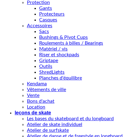
Protection
Gants
Protecteurs
Casques
Accessoires
Sacs
Bushings & Pivot Cups
Roulements à billes / Bearings
Matériel / vis
Riser et shockpads
Griptape
Outils
ShredLights
Planches d'équilibre
Kendama
Vêtements de ville
Vente
Bons d'achat
Location
leçons de skate
Les bases du skateboard et du longboard
Atelier de skate individuel
Atelier de surfskate
Atelier de danse et de freestyle en longboard