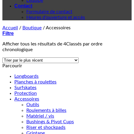
L'équipe
Contact
Formulaire de contact
Heures d'ouverture et accès
Accueil
/
Boutique
/
Accessoires
Filtre
Afficher tous les résultats de 4
Classés par ordre
chronologique
Parcourir
Longboards
Planches à roulettes
Surfskates
Protection
Accessoires
Outils
Roulements à billes
Matériel / vis
Bushings & Pivot Cups
Riser et shockpads
Griptape