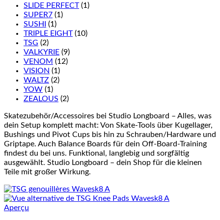
SLIDE PERFECT
(1)
SUPER7
(1)
SUSHI
(1)
TRIPLE EIGHT
(10)
TSG
(2)
VALKYRIE
(9)
VENOM
(12)
VISION
(1)
WALTZ
(2)
YOW
(1)
ZEALOUS
(2)
Skatezubehör/Accessoires bei Studio Longboard – Alles, was
dein Setup komplett macht: Von Skate-Tools über Kugellager,
Bushings und Pivot Cups bis hin zu Schrauben/Hardware und
Griptape. Auch Balance Boards für dein Off-Board-Training
findest du bei uns. Funktional, langlebig und sorgfältig
ausgewählt. Studio Longboard – dein Shop für die kleinen
Teile mit großer Wirkung.
Aperçu