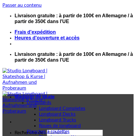
Passer au contenu
Livraison gratuite : à partir de 100€ en Allemagne / à
partir de 350€ dans l'UE
Frais d'expédition
Heures d'ouverture et accès
Livraison gratuite : à partir de 100€ en Allemagne / à
partir de 350€ dans l'UE
Magasin de skate
Longboards
Longboard Completes
Longboard Decks
Longboard Trucks
Roues de longboard
Planches à roulettes
Recherche de :