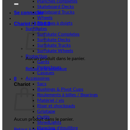
Planches complètes
Skateboard Decks
Skateboard Trucks
Se connecter
Wheels
Planches à doigts
Chariot /
0,00
€
0
Surfskates
Surfskate Completes
Surfskate Decks
Surfskate Trucks
Surfskate Wheels
Protection
Aucun produit dans le panier.
Gants
Protecteurs
Retour à la boutique
Casques
Accessoires
0
Sacs
Chariot
Bushings & Pivot Cups
Roulements à billes / Bearings
Matériel / vis
Riser et shockpads
Griptape
Outils
Aucun produit dans le panier.
ShredLights
Planches d'équilibre
Retour à la boutique