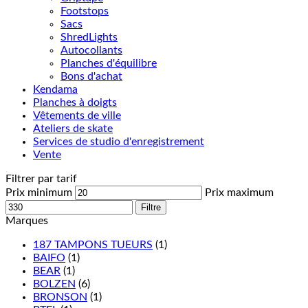
Footstops
Sacs
ShredLights
Autocollants
Planches d'équilibre
Bons d'achat
Kendama
Planches à doigts
Vêtements de ville
Ateliers de skate
Services de studio d'enregistrement
Vente
Filtrer par tarif
Prix minimum
Prix maximum
Filtre
Marques
187 TAMPONS TUEURS
(1)
BAIFO
(1)
BEAR
(1)
BOLZEN
(6)
BRONSON
(1)