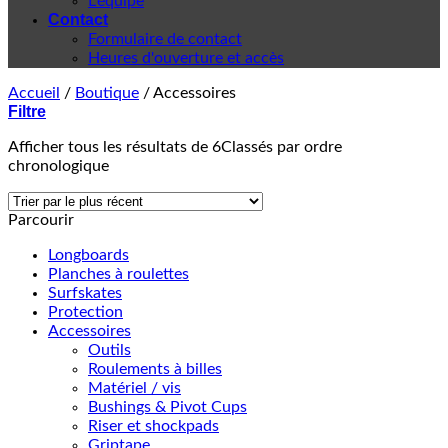
L'équipe
Contact
Formulaire de contact
Heures d'ouverture et accès
Accueil
/
Boutique
/
Accessoires
Filtre
Afficher tous les résultats de 6
Classés par ordre
chronologique
Parcourir
Longboards
Planches à roulettes
Surfskates
Protection
Accessoires
Outils
Roulements à billes
Matériel / vis
Bushings & Pivot Cups
Riser et shockpads
Griptape