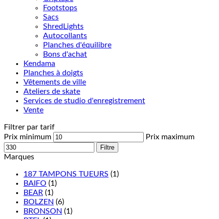
Footstops
Sacs
ShredLights
Autocollants
Planches d'équilibre
Bons d'achat
Kendama
Planches à doigts
Vêtements de ville
Ateliers de skate
Services de studio d'enregistrement
Vente
Filtrer par tarif
Prix minimum
Prix maximum
Filtre
Marques
187 TAMPONS TUEURS
(1)
BAIFO
(1)
BEAR
(1)
BOLZEN
(6)
BRONSON
(1)