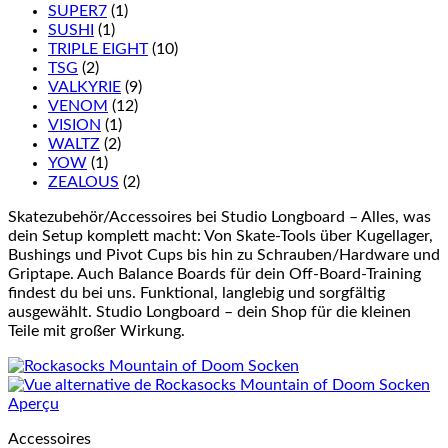
SUPER7
(1)
SUSHI
(1)
TRIPLE EIGHT
(10)
TSG
(2)
VALKYRIE
(9)
VENOM
(12)
VISION
(1)
WALTZ
(2)
YOW
(1)
ZEALOUS
(2)
Skatezubehör/Accessoires bei Studio Longboard – Alles, was
dein Setup komplett macht: Von Skate-Tools über Kugellager,
Bushings und Pivot Cups bis hin zu Schrauben/Hardware und
Griptape. Auch Balance Boards für dein Off-Board-Training
findest du bei uns. Funktional, langlebig und sorgfältig
ausgewählt. Studio Longboard – dein Shop für die kleinen
Teile mit großer Wirkung.
Aperçu
Accessoires