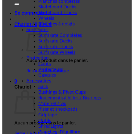
Planches complètes
Skateboard Decks
Skateboard Trucks
Se connecter
Wheels
Planches à doigts
Chariot /
0,00
€
0
Surfskates
Surfskate Completes
Surfskate Decks
Surfskate Trucks
Surfskate Wheels
Protection
Aucun produit dans le panier.
Gants
Protecteurs
Retour à la boutique
Casques
Accessoires
0
Sacs
Chariot
Bushings & Pivot Cups
Roulements à billes / Bearings
Matériel / vis
Riser et shockpads
Griptape
Outils
Aucun produit dans le panier.
ShredLights
Planches d'équilibre
Retour à la boutique