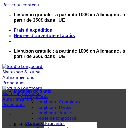
Passer au contenu
Livraison gratuite : à partir de 100€ en Allemagne / à
partir de 350€ dans l'UE
Frais d'expédition
Heures d'ouverture et accès
Livraison gratuite : à partir de 100€ en Allemagne / à
partir de 350€ dans l'UE
Magasin de skate
Longboards
Longboard Completes
Longboard Decks
Longboard Trucks
Roues de longboard
Planches à roulettes
Recherche de :